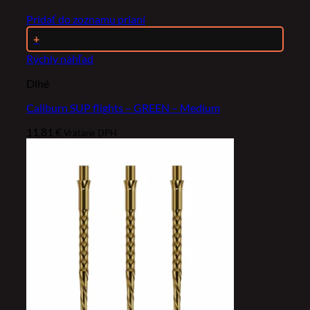
Pridať do zoznamu prianí
+
Rýchly náhľad
Dlhé
Caliburn SUP flights – GREEN – Medium
11,81
€
Vrátane DPH