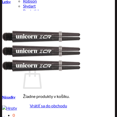
Robson
Letky
Slydart
Pentathlon
Caliburn
Eagle Darts
Mission
L-Style
Dynasty
Ultimate Card
Designa
0
Žiadne produkty v košíku.
Násadky
Vrátiť sa do obchodu
0