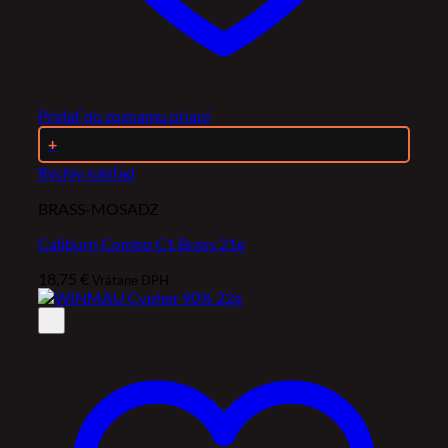
Pridať do zoznamu prianí
+
Rýchly náhľad
BRASS-MOSADZ
Caliburn Combo C1 Brass 21g
18,75
€
Vrátane DPH