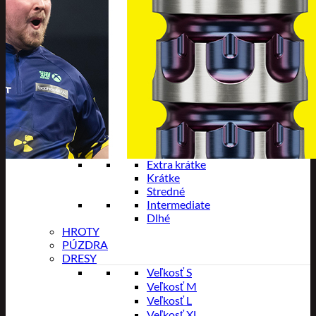
24 gramov
25 gramov
26 gramov
OKRUŽIA
LETKY
75 MIKRÓNOV
100 MIKRÓNOV
125 MIKRÓNOV
150 MIKRONOV
180 MIKRÓNOV
Letky s násadkami
NÁSADKY
Extra krátke
Krátke
Stredné
Intermediate
Dlhé
HROTY
PÚZDRA
DRESY
Veľkosť S
Veľkosť M
Veľkosť L
Veľkosť XL