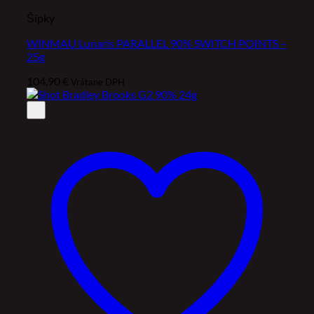
Šípky
WINMAU Lunaris PARALLEL 90% SWITCH POINTS –
25g
104,90
€
Vrátane DPH