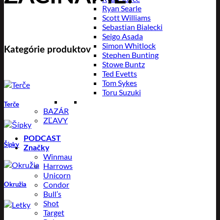
Ryan Searle
Scott Williams
Sebastian Bialecki
Seigo Asada
Simon Whitlock
Kategórie produktov
Stephen Bunting
Stowe Buntz
Ted Evetts
Tom Sykes
Toru Suzuki
Terče
BAZÁR
ZĽAVY
PODCAST
Šípky
Značky
Winmau
Harrows
Unicorn
Condor
Okružia
Bull’s
Shot
Target