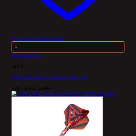
Pridať do zoznamu prianí
+
Rýchly náhľad
Hráči
UNICORN James Wade P4 90% 23g
69,90
€
Vrátane DPH