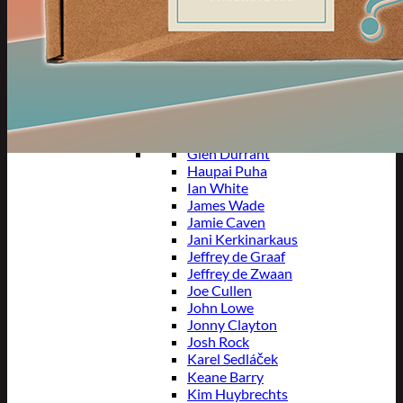
Devon Petersen
Dimitri Van den Bergh
Dirk van Duijvenbode
Fallon Sherrock
Florian Hempel
Gabriel Clemens
Gary Anderson
Gerwyn Price
Glen Durrant
Haupai Puha
Ian White
James Wade
Jamie Caven
Jani Kerkinarkaus
Jeffrey de Graaf
Jeffrey de Zwaan
Joe Cullen
John Lowe
Jonny Clayton
Josh Rock
Karel Sedláček
Keane Barry
Kim Huybrechts