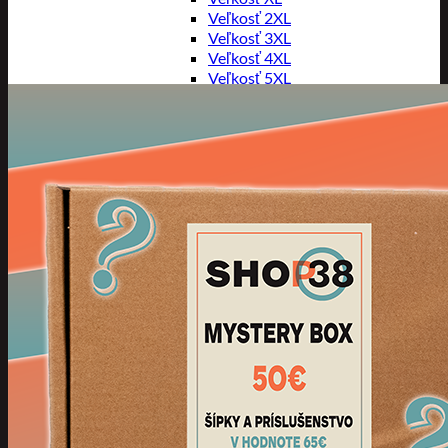
Veľkosť 2XL
Veľkosť 3XL
Veľkosť 4XL
Veľkosť 5XL
PRÍSLUŠENSTVO
Príslušenstvo letiek
Príslušenstvo násadiek
Príslušenstvo terčov
Náhradné diely
Brúsky
Vosky
MYSTERY BOX
HRÁČI
Ultimate Cards
Adam Gawlas
Adrian Lewis
Barbora Hospodářská
Bradley Brooks
Callan Rydz
Chris Dobey
Connor Scutt
Damon Heta
Dave Chisnall