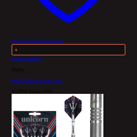
Pridať do zoznamu prianí
+
Rýchly náhľad
Šípky
UNICORN Iris 90% 24g
91,99
€
Vrátane DPH