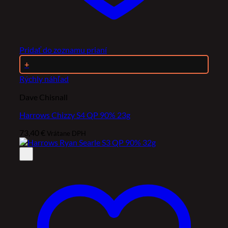
Pridať do zoznamu prianí
+
Rýchly náhľad
Dave Chisnall
Harrows Chizzy S4 QP 90% 23g
73,40
€
Vrátane DPH