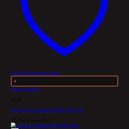
Pridať do zoznamu prianí
+
Rýchly náhľad
Hráči
Harrows Ryan Searle S3 QP 90% 32g
77,25
€
Vrátane DPH