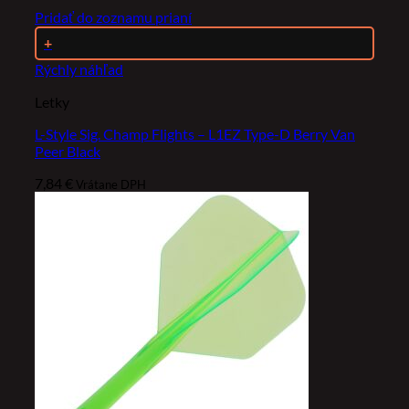
Pridať do zoznamu prianí
+
Rýchly náhľad
Letky
L-Style Sig. Champ Flights – L1EZ Type-D Berry Van
Peer Black
7,84
€
Vrátane DPH