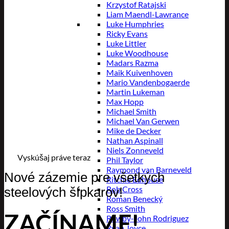
Krzystof Ratajski
Liam Maendl-Lawrance
Luke Humphries
Ricky Evans
Luke Littler
Luke Woodhouse
Madars Razma
Maik Kuivenhoven
Mario Vandenbogaerde
Martin Lukeman
Max Hopp
Michael Smith
Michael Van Gerwen
Mike de Decker
Nathan Aspinall
Niels Zonneveld
Vyskúšaj práve teraz
Phil Taylor
Raymond van Barneveld
Nové zázemie pre všetkých
Ritchie Edhouse
Rob Cross
steelových šípkarov!
Roman Benecký
Ross Smith
ZAČÍNAME!
Rowby-John Rodriguez
Ryan Joyce