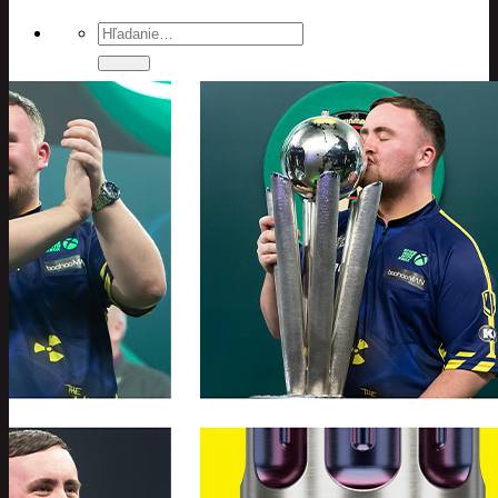
Hľadať:
TERČE
SISALOVÉ TERČE
KOBERCE
OSVETLENIA
ŠÍPKY
BRASS-MOSADZ
TUNGSTEN-WOLFRAM
ALLOY-ZLIATINA
Šípky podľa gramáže
18 gramov
19 gramov
20 gramov
21 gramov
21.5 gramov
22 gramov
23 gramov