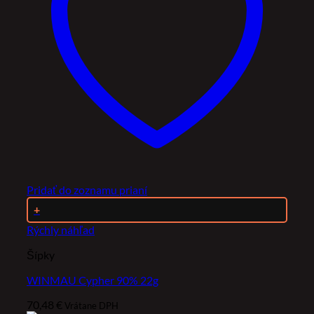
Pridať do zoznamu prianí
+
Rýchly náhľad
Šípky
WINMAU Cypher 90% 22g
70,48
€
Vrátane DPH