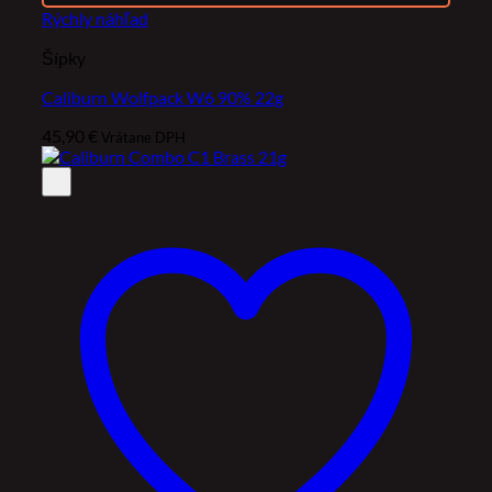
Rýchly náhľad
Šípky
Caliburn Wolfpack W6 90% 22g
45,90
€
Vrátane DPH