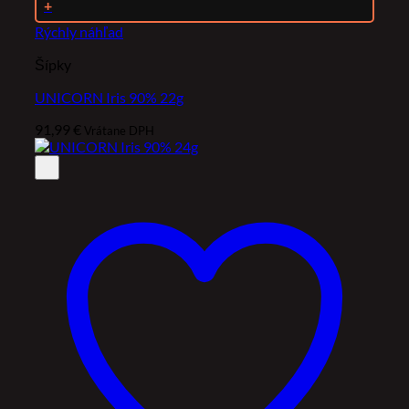
+
Rýchly náhľad
Šípky
UNICORN Iris 90% 22g
91,99
€
Vrátane DPH