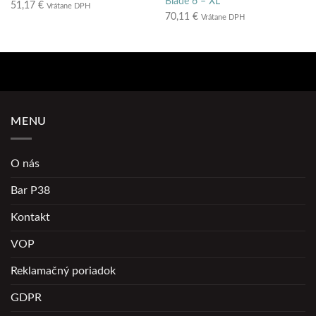
Blade 6 – XL
51,17
€
Vrátane DPH
70,11
€
Vrátane DPH
Pridať do zoznamu prianí
Pridať do zoznamu prianí
MENU
O nás
Bar P38
Kontakt
VOP
Reklamačný poriadok
GDPR