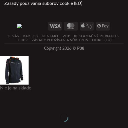
Zásady používania súborov cookie (EÚ)
O NÁS
BAR P38
KONTAKT
VOP
REKLAMAČNÝ PORIADOK
GDPR
ZÁSADY POUŽÍVANIA SÚBOROV COOKIE (EÚ)
Copyright 2026 ©
P38
Nie je na sklade