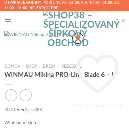
Preskočiť
OTVÁRACIE HODINY: PO-ŠT: 10:00 - 22:00, PIA: 10:00 - 01:00, SO:
14:00 - 01:00, NE: ZATVORENÉ
na
obsah
0
DOMOV
/
SHOP
/
DRESY
/
VEĽKOSŤ L
WINMAU Mikina PRO-Line Blade 6 – L
Pridať do zoznamu prianí
70,11
€
Vrátane DPH
Winmau mikina