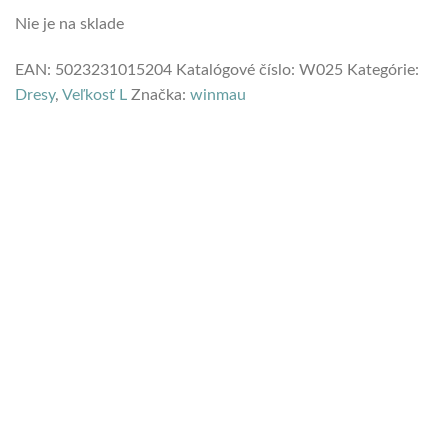
Nie je na sklade
EAN:
5023231015204
Katalógové číslo:
W025
Kategórie:
Dresy
,
Veľkosť L
Značka:
winmau
VŠETOK TOVAR SKLADOM
rýchle dodanie