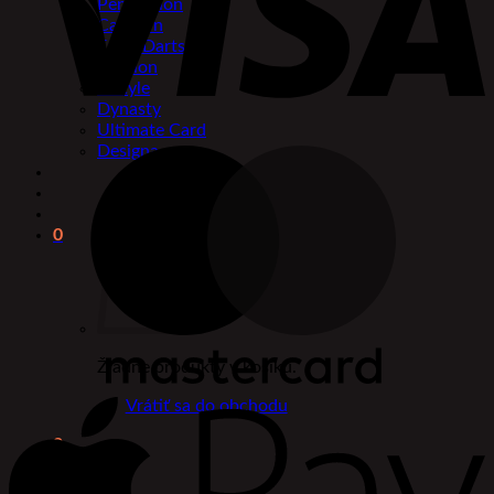
Pentathlon
Caliburn
Eagle Darts
Mission
L-Style
Dynasty
Ultimate Card
Designa
0
Žiadne produkty v košíku.
Vrátiť sa do obchodu
0
Košík