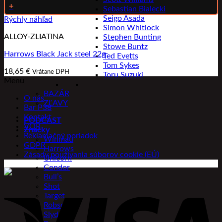
+
Sebastian Bialecki
Seigo Asada
Rýchly náhľad
Simon Whitlock
ALLOY-ZLIATINA
Stephen Bunting
Stowe Buntz
Harrows Black Jack steel 22g
Ted Evetts
Tom Sykes
18,65
€
Vrátane DPH
Toru Suzuki
Menu
BAZÁR
O nás
ZĽAVY
Bar P38
Kontakt
PODCAST
VOP
Značky
Reklamačný poriadok
Winmau
GDPR
Harrows
Zásady používania súborov cookie (EÚ)
Unicorn
Condor
Bull’s
Shot
Target
Robson
Slydart