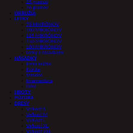
25 gramov
26 gramov
OKRUŽIA
LETKY
75 MIKRÓNOV
100 MIKRÓNOV
125 MIKRÓNOV
150 MIKRONOV
180 MIKRÓNOV
Letky s násadkami
NÁSADKY
Extra krátke
Krátke
Stredné
Intermediate
Dlhé
HROTY
PÚZDRA
DRESY
Veľkosť S
Veľkosť M
Veľkosť L
Veľkosť XL
Veľkosť 2XL