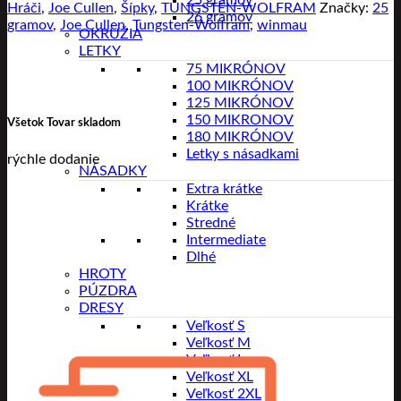
25 gramov
Hráči
,
Joe Cullen
,
Šípky
,
TUNGSTEN-WOLFRAM
Značky:
25
26 gramov
gramov
,
Joe Cullen
,
Tungsten-Wolfram
,
winmau
OKRUŽIA
LETKY
75 MIKRÓNOV
100 MIKRÓNOV
125 MIKRÓNOV
150 MIKRONOV
Všetok Tovar skladom
180 MIKRÓNOV
Letky s násadkami
rýchle dodanie
NÁSADKY
Extra krátke
Krátke
Stredné
Intermediate
Dlhé
HROTY
PÚZDRA
DRESY
Veľkosť S
Veľkosť M
Veľkosť L
Veľkosť XL
Veľkosť 2XL