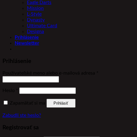
Eagle Darts
Mission
L-Style
Dynasty
Ultimate Card
Designa
Prihlásenie
Newsletter
Prihlásenie
Povinné
Používateľské meno alebo e-mailová adresa
*
Povinné
Heslo
*
Zapamätať si ma
Prihlásiť
Zabudli ste heslo?
Registrovať sa