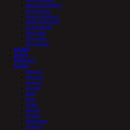
Sebastian Bialecki
Seigo Asada
Simon Whitlock
Stephen Bunting
Stowe Buntz
Ted Evetts
Tom Sykes
Toru Suzuki
BAZÁR
ZĽAVY
PODCAST
Značky
Winmau
Harrows
Unicorn
Condor
Bull’s
Shot
Target
Robson
Slydart
Pentathlon
Caliburn