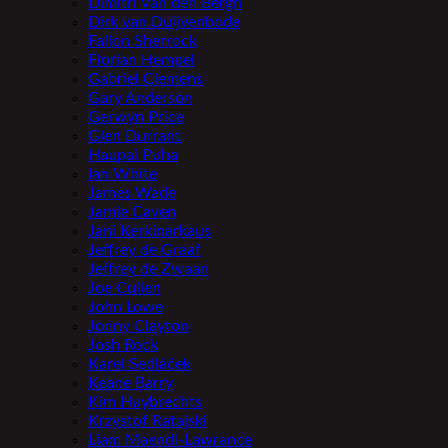
Dimitri Van den Bergh
Dirk van Duijvenbode
Fallon Sherrock
Florian Hempel
Gabriel Clemens
Gary Anderson
Gerwyn Price
Glen Durrant
Haupai Puha
Ian White
James Wade
Jamie Caven
Jani Kerkinarkaus
Jeffrey de Graaf
Jeffrey de Zwaan
Joe Cullen
John Lowe
Jonny Clayton
Josh Rock
Karel Sedláček
Keane Barry
Kim Huybrechts
Krzystof Ratajski
Liam Maendl-Lawrance