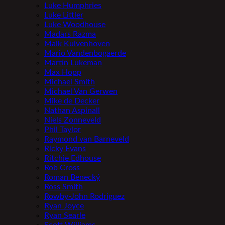
Luke Humphries
Luke Littler
Luke Woodhouse
Madars Razma
Maik Kuivenhoven
Mario Vandenbogaerde
Martin Lukeman
Max Hopp
Michael Smith
Michael Van Gerwen
Mike de Decker
Nathan Aspinall
Niels Zonneveld
Phil Taylor
Raymond van Barneveld
Ricky Evans
Ritchie Edhouse
Rob Cross
Roman Benecký
Ross Smith
Rowby-John Rodriguez
Ryan Joyce
Ryan Searle
Scott Williams