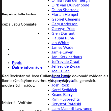
Dimitri Van den Bergh
Dirk van Duijvenbode
Fallon Sherrock
Bezpečná platba kartou
Florian Hempel
Gabriel Clemens
Gary Anderson
cez službu Comgate
Gerwyn Price
Glen Durrant
Haupai Puha
Ian White
James Wade
Jamie Caven
Jani Kerkinarkaus
Jeffrey de Graaf
Popis
Jeffrey de Zwaan
Ďalšie informácie
Joe Cullen
John Lowe
Rad Rockstar od Joea Cullena poskytuje dokonalé ovládanie s
Jonny Clayton
ikonickým štýlom navrhnutým pre najnovšiu generáciu
Josh Rock
moderných hráčov.
Karel Sedláček
Keane Barry
Kim Huybrechts
Materiál: Volfrám
Krzystof Ratajski
Liam Maendl-Lawrance