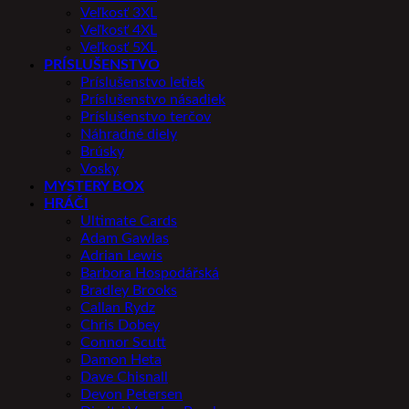
Veľkosť 3XL
Veľkosť 4XL
Veľkosť 5XL
PRÍSLUŠENSTVO
Príslušenstvo letiek
Príslušenstvo násadiek
Príslušenstvo terčov
Náhradné diely
Brúsky
Vosky
MYSTERY BOX
HRÁČI
Ultimate Cards
Adam Gawlas
Adrian Lewis
Barbora Hospodářská
Bradley Brooks
Callan Rydz
Chris Dobey
Connor Scutt
Damon Heta
Dave Chisnall
Devon Petersen