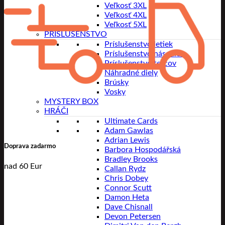
Veľkosť 3XL
Veľkosť 4XL
Veľkosť 5XL
PRÍSLUŠENSTVO
Príslušenstvo letiek
Príslušenstvo násadiek
Príslušenstvo terčov
Náhradné diely
Brúsky
Vosky
MYSTERY BOX
HRÁČI
Ultimate Cards
Adam Gawlas
Adrian Lewis
Doprava zadarmo
Barbora Hospodářská
Bradley Brooks
nad 60 Eur
Callan Rydz
Chris Dobey
Connor Scutt
Damon Heta
Dave Chisnall
Devon Petersen