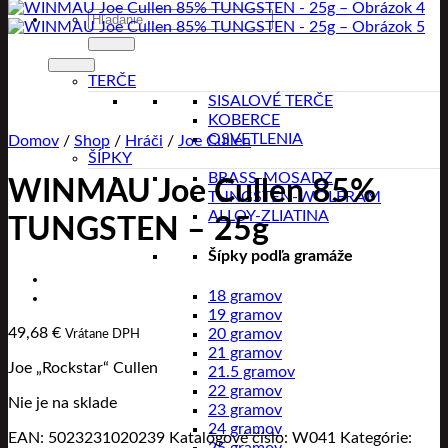
Hľadať:
TERČE
SISALOVÉ TERČE
KOBERCE
OSVETLENIA
Domov
/
Shop
/
Hráči
/
Joe Cullen
ŠÍPKY
BRASS-MOSADZ
WINMAU Joe Cullen 85%
TUNGSTEN-WOLFRAM
ALLOY-ZLIATINA
TUNGSTEN – 25g
Šípky podľa gramáže
18 gramov
19 gramov
49,68
€
20 gramov
Vrátane DPH
21 gramov
Joe „Rockstar“ Cullen
21.5 gramov
22 gramov
Nie je na sklade
23 gramov
24 gramov
EAN:
5023231020239
Katalógové číslo:
W041
Kategórie: