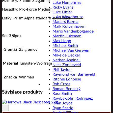
Rozmery: 7,3mm x 50,8mm
Luke Humphries
Ricky Evans
Násadky: Pro-Force Medium
Luke Littler
Luke Woodhouse
Letky: Prism Alpha standard extra thick
Madars Razma
Maik Kuivenhoven
Mario Vandenbogaerde
Set 3 šípok
Martin Lukeman
Max Hopp
Michael Smith
Gramáž
25 gramov
Michael Van Gerwen
Mike de Decker
Nathan Aspinall
Materiál
Tungsten-Wolfram
Niels Zonneveld
Phil Taylor
Raymond van Barneveld
Značka
Winmau
Ritchie Edhouse
Rob Cross
Roman Benecký
Súvisiace produkty
Ross Smith
Rowby-John Rodriguez
Ryan Joyce
Ryan Searle
Pridať do zoznamu prianí
Scott Williams