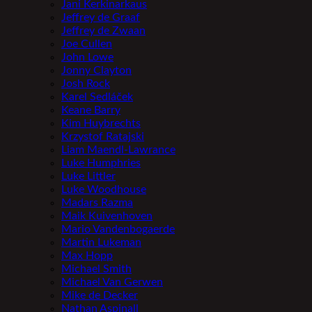
Jani Kerkinarkaus
Jeffrey de Graaf
Jeffrey de Zwaan
Joe Cullen
John Lowe
Jonny Clayton
Josh Rock
Karel Sedláček
Keane Barry
Kim Huybrechts
Krzystof Ratajski
Liam Maendl-Lawrance
Luke Humphries
Luke Littler
Luke Woodhouse
Madars Razma
Maik Kuivenhoven
Mario Vandenbogaerde
Martin Lukeman
Max Hopp
Michael Smith
Michael Van Gerwen
Mike de Decker
Nathan Aspinall