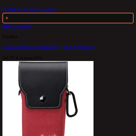
Pridať do zoznamu prianí
+
Rýchly náhľad
Púzdra
Caliburn taška Messenger – Blue & Orange
34,71
€
Vrátane DPH