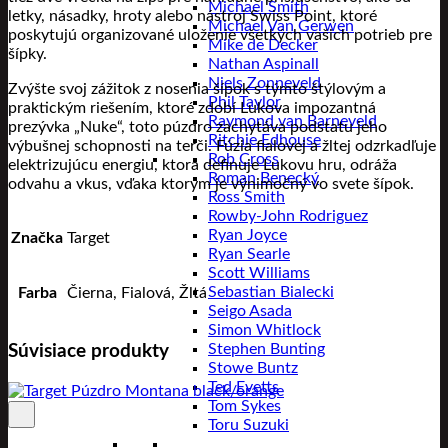
Michael Smith
letky, násadky, hroty alebo nástroj Swiss Point, ktoré
Michael Van Gerwen
poskytujú organizované uloženie všetkých vašich potrieb pre
Mike de Decker
šípky.
Nathan Aspinall
Niels Zonneveld
Zvýšte svoj zážitok z nosenia šípok s týmto štýlovým a
Phil Taylor
praktickým riešením, ktoré zdobí Lukova impozantná
Raymond van Barneveld
prezývka „Nuke“, toto púzdro zachytáva podstatu jeho
Ritchie Edhouse
výbušnej schopnosti na terči. Fúzia fialovej a žltej odzrkadľuje
Rob Cross
elektrizujúcu energiu, ktorá definuje Lukovu hru, odráža
Roman Benecký
odvahu a vkus, vďaka ktorým je výnimočný vo svete šípok.
Ross Smith
Rowby-John Rodriguez
Ryan Joyce
Značka
Target
Ryan Searle
Scott Williams
Sebastian Bialecki
Farba
Čierna, Fialová, Žltá
Seigo Asada
Simon Whitlock
Stephen Bunting
Súvisiace produkty
Stowe Buntz
Ted Evetts
Tom Sykes
Toru Suzuki