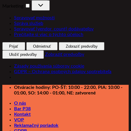
Marketing
Marketing
Spravovať možnosti
Správa služieb
Spravovať {vendor_count} dodávateľov
Prečítajte si viac o týchto účeloch
Prijať
Odmietnuť
Zobraziť predvoľby
Zobraziť predvoľby
Uložiť predvoľby
Zásady používania súborov cookie
GDPR – Ochrana osobných údajov spotrebiteľa
Preskočiť
Otváracie hodiny: PO-ŠT: 10:00 - 22:00, PIA: 10:00 -
na
01:00, SO: 14:00 - 01:00, NE: zatvorené
obsah
O nás
Bar P38
Kontakt
VOP
Reklamačný poriadok
GDPR