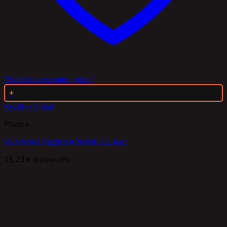
Pridať do zoznamu prianí
+
Rýchly náhľad
Púzdra
WINMAU Púzdro ARMOR G1 Red
15,23
€
Vrátane DPH