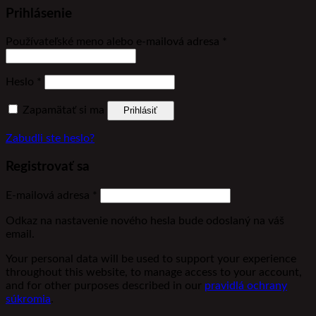
Prihlásenie
Povinné
Používateľské meno alebo e-mailová adresa
*
Povinné
Heslo
*
Zapamätať si ma
Prihlásiť
Zabudli ste heslo?
Registrovať sa
Povinné
E-mailová adresa
*
Odkaz na nastavenie nového hesla bude odoslaný na váš
email.
Your personal data will be used to support your experience
throughout this website, to manage access to your account,
and for other purposes described in our
pravidlá ochrany
súkromia
.