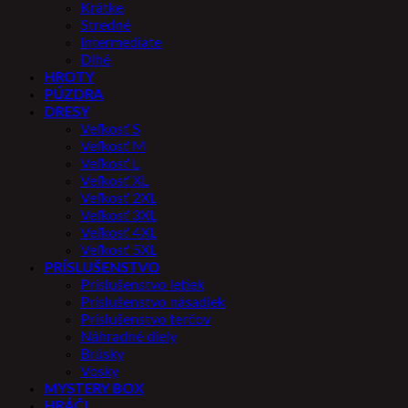
Krátke
Stredné
Intermediate
Dlhé
HROTY
PÚZDRA
DRESY
Veľkosť S
Veľkosť M
Veľkosť L
Veľkosť XL
Veľkosť 2XL
Veľkosť 3XL
Veľkosť 4XL
Veľkosť 5XL
PRÍSLUŠENSTVO
Príslušenstvo letiek
Príslušenstvo násadiek
Príslušenstvo terčov
Náhradné diely
Brúsky
Vosky
MYSTERY BOX
HRÁČI