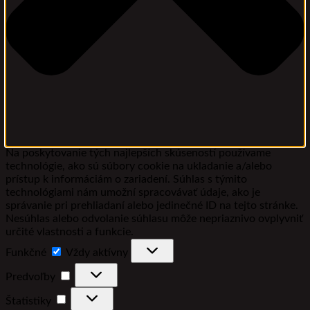
Na poskytovanie tých najlepších skúseností používame
technológie, ako sú súbory cookie na ukladanie a/alebo
prístup k informáciám o zariadení. Súhlas s týmito
technológiami nám umožní spracovávať údaje, ako je
správanie pri prehliadaní alebo jedinečné ID na tejto stránke.
Nesúhlas alebo odvolanie súhlasu môže nepriaznivo ovplyvniť
určité vlastnosti a funkcie.
Funkčné
Funkčné
Vždy aktívny
Predvoľby
Predvoľby
Štatistiky
Štatistiky