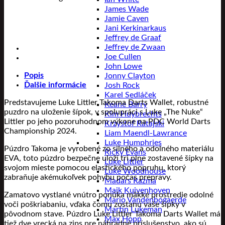
James Wade
Jamie Caven
Jani Kerkinarkaus
Jeffrey de Graaf
Jeffrey de Zwaan
Joe Cullen
John Lowe
Popis
Jonny Clayton
Ďalšie informácie
Josh Rock
Karel Sedláček
Predstavujeme Luke Littler Takoma Darts Wallet, robustné
Keane Barry
puzdro na uloženie šípok, v spolupráci s Luke „The Nuke“
Kim Huybrechts
Littler po jeho pozoruhodnom výkone na PDC World Darts
Krzystof Ratajski
Championship 2024.
Liam Maendl-Lawrance
Luke Humphries
Púzdro Takoma je vyrobené zo silného a odolného materiálu
Ricky Evans
EVA, toto púzdro bezpečne uloží tri plne zostavené šípky na
Luke Littler
svojom mieste pomocou elastického popruhu, ktorý
Luke Woodhouse
zabraňuje akémukoľvek pohybu počas prepravy.
Madars Razma
Maik Kuivenhoven
Zamatovo vystlané vnútro ponúka mäkké prostredie odolné
Mario Vandenbogaerde
voči poškriabaniu, vďaka čomu zostanú vaše šípky v
Martin Lukeman
pôvodnom stave. Púzdro Luke Littler Takoma Darts Wallet má
Max Hopp
tiež dve vrecká na zips pre náhradné príslušenstvo, ako sú