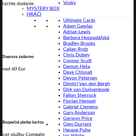
Vosky
rýchle dodanie
MYSTERY BOX
HRÁČI
Ultimate Cards
Adam Gawlas
Adrian Lewis
Barbora Hospodářská
Bradley Brooks
Callan Rydz
Chris Dobey
Doprava zadarmo
Connor Scutt
Damon Heta
nad 60 Eur
Dave Chisnall
Devon Petersen
Dimitri Van den Bergh
Dirk van Duijvenbode
Fallon Sherrock
Florian Hempel
Gabriel Clemens
Gary Anderson
Gerwyn Price
Bezpečná platba kartou
Glen Durrant
Haupai Puha
cez službu Comgate
Ian White