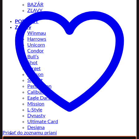
BAZÁR
ZĽAVY
PODCAST
Značky
Winmau
Harrows
Unicorn
Condor
Bull’s
Shot
Target
Robson
Slydart
Pentathlon
Caliburn
Eagle Darts
Mission
L-Style
Dynasty
Ultimate Card
Designa
Pridať do zoznamu prianí