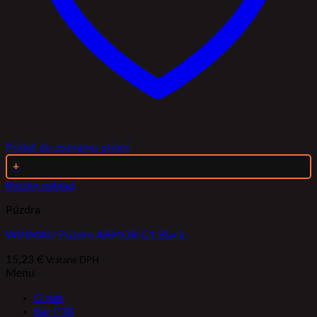
Pridať do zoznamu prianí
+
Rýchly náhľad
Púzdra
WINMAU Púzdro ARMOR G1 Black
15,23
€
Vrátane DPH
Menu
O nás
Bar P38