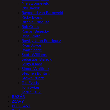
Niels Zonneveld
Phil Taylor
Raymond van Barneveld
Ricky Evans
Ritchie Edhouse
Rob Cross
Roman Benecký
Ross Smith
Rowby-John Rodriguez
Ryan Joyce
Ryan Searle
Scott Williams
Sebastian Bialecki
Seigo Asada
Simon Whitlock
Stephen Bunting
Stowe Buntz
Ted Evetts
Tom Sykes
Toru Suzuki
BAZÁR
ZĽAVY
PODCAST