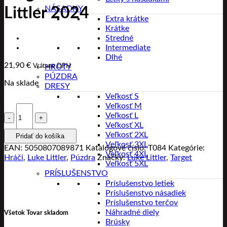
NÁSADKY
Littler 2024
Extra krátke
Krátke
Stredné
Intermediate
Dlhé
21,90
€
Vrátane DPH
HROTY
PÚZDRA
Na sklade
DRESY
Veľkosť S
Veľkosť M
množstvo
Veľkosť L
Target
Veľkosť XL
Púzdro
Veľkosť 2XL
Pridať do košíka
Takoma
Veľkosť 3XL
Luke
EAN:
5050807089871
Katalógové číslo:
T084
Kategórie:
Veľkosť 4XL
Littler
Hráči
,
Luke Littler
,
Púzdra
Značky:
Luke Littler
,
Target
Veľkosť 5XL
2024
PRÍSLUŠENSTVO
Príslušenstvo letiek
Príslušenstvo násadiek
Príslušenstvo terčov
Náhradné diely
Všetok Tovar skladom
Brúsky