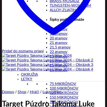
BRASS-MOSADZ
TUNGSTEN-WOLFRAM
ALLOY-ZLIATINA
Šípky podľa gramáže
18 gramov
19 gramov
20 gramov
21 gramov
21.5 gramov
Pridať do zoznamu prianí
22 gramov
23 gramov
24 gramov
25 gramov
26 gramov
OKRUŽIA
LETKY
75 MIKRÓNOV
100 MIKRÓNOV
Domov
/
Shop
/
Hráči
/
Luke Littler
125 MIKRÓNOV
150 MIKRONOV
180 MIKRÓNOV
Target Púzdro Takoma Luke
Letky s násadkami