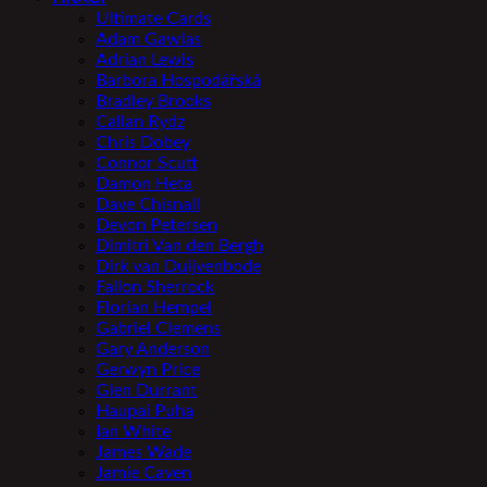
Ultimate Cards
Adam Gawlas
Adrian Lewis
Barbora Hospodářská
Bradley Brooks
Callan Rydz
Chris Dobey
Connor Scutt
Damon Heta
Dave Chisnall
Devon Petersen
Dimitri Van den Bergh
Dirk van Duijvenbode
Fallon Sherrock
Florian Hempel
Gabriel Clemens
Gary Anderson
Gerwyn Price
Glen Durrant
Haupai Puha
Ian White
James Wade
Jamie Caven