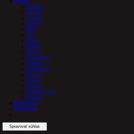
Značky
Winmau
Harrows
Unicorn
Condor
Bull’s
Shot
Target
Robson
Slydart
Pentathlon
Caliburn
Eagle Darts
Mission
L-Style
Dynasty
Ultimate Card
Designa
Prihlásenie
Newsletter
Spravovať súhlas