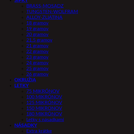
ŠÍPKY
BRASS-MOSADZ
TUNGSTEN-WOLFRAM
ALLOY-ZLIATINA
18 gramov
19 gramov
20 gramov
21.5 gramov
21 gramov
22 gramov
23 gramov
24 gramov
25 gramov
26 gramov
OKRUŽIA
LETKY
75 MIKRÓNOV
100 MIKRÓNOV
125 MIKRÓNOV
150 MIKRONOV
180 MIKRÓNOV
Letky s násadkami
NÁSADKY
Extra krátke