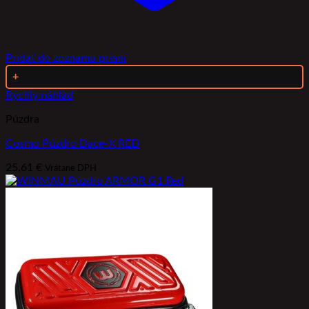
Pridať do zoznamu prianí
+
Rýchly náhľad
Púzdra
Cosmo Púzdro Dace-X RED
25,61
€
Vrátane DPH