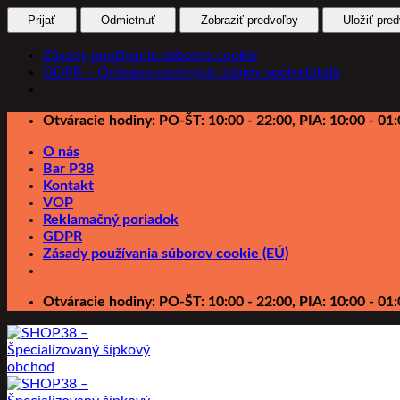
Prijať
Odmietnuť
Zobraziť predvoľby
Uložiť pre
Zásady používania súborov cookie
GDPR – Ochrana osobných údajov spotrebiteľa
Preskočiť
Otváracie hodiny: PO-ŠT: 10:00 - 22:00, PIA: 10:00 - 01:
na
O nás
obsah
Bar P38
Kontakt
VOP
Reklamačný poriadok
GDPR
Zásady používania súborov cookie (EÚ)
Otváracie hodiny: PO-ŠT: 10:00 - 22:00, PIA: 10:00 - 01: