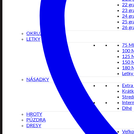
22 g
23 g
24 g
25 g
26 g
OKRUŽIA
LETKY
75 
100 
125 
150 
180 
Letky
NÁSADKY
Extra
Krátk
Stred
Inter
Dlhé
HROTY
PÚZDRA
DRESY
Veľko