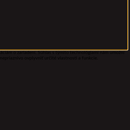
máciám o zariadení. Súhlas s týmito technológiami nám umožní
epriaznivo ovplyvniť určité vlastnosti a funkcie.