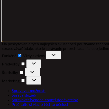
Na poskytovanie tých najlepších skúseností používame technoló
spracovávať údaje, ako je správanie pri prehliadaní alebo jedin
Funkčné
Funkčné
Vždy aktívny
Predvoľby
Predvoľby
Štatistiky
Štatistiky
Marketing
Marketing
Spravovať možnosti
Správa služieb
Spravovať {vendor_count} dodávateľov
Prečítajte si viac o týchto účeloch