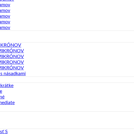
ramov
ramov
ramov
ramov
ramov
MIKRÓNOV
MIKRÓNOV
MIKRÓNOV
MIKRONOV
MIKRÓNOV
 s násadkami
 krátke
e
né
mediate
sť S