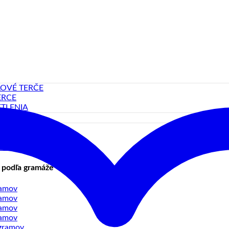
LOVÉ TERČE
ERCE
TLENIA
SS-MOSADZ
GSTEN-WOLFRAM
Y-ZLIATINA
 podľa gramáže
ramov
ramov
ramov
ramov
gramov