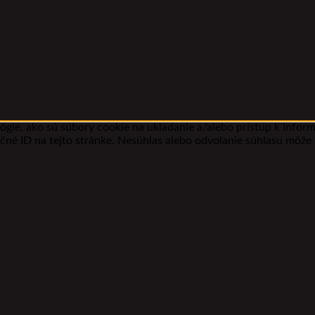
gie, ako sú súbory cookie na ukladanie a/alebo prístup k infor
ečné ID na tejto stránke. Nesúhlas alebo odvolanie súhlasu môže n