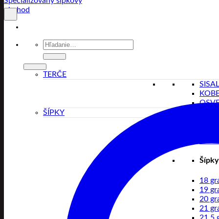
Hľadať:
TERČE
SISA
KOB
OSVE
ŠÍPKY
BRA
TUN
ALLO
Šípky
18 g
19 g
20 g
21 g
21.5 