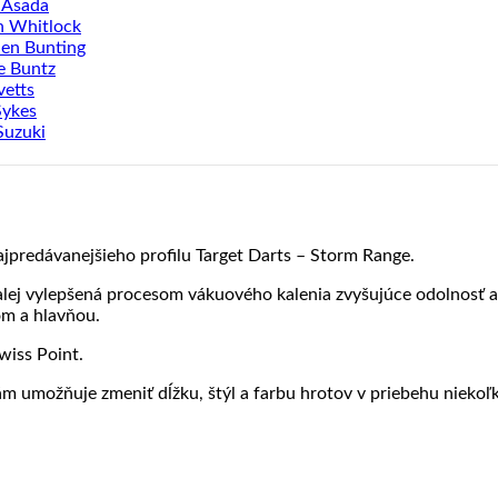
 Asada
n Whitlock
en Bunting
e Buntz
vetts
Sykes
Suzuki
jpredávanejšieho profilu Target Darts – Storm Range.
lej vylepšená procesom vákuového kalenia zvyšujúce odolnosť a št
om a hlavňou.
wiss Point.
m umožňuje zmeniť dĺžku, štýl a farbu hrotov v priebehu niekoľ