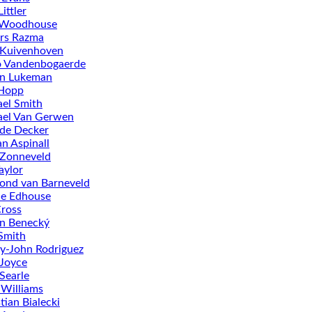
ittler
 Woodhouse
rs Razma
 Kuivenhoven
o Vandenbogaerde
in Lukeman
Hopp
el Smith
ael Van Gerwen
de Decker
n Aspinall
 Zonneveld
aylor
ond van Barneveld
ie Edhouse
ross
n Benecký
Smith
-John Rodriguez
Joyce
Searle
 Williams
tian Bialecki