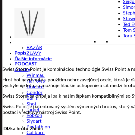
Seigo
Simo
Steph
Stow
Ted E
Tom 
Toru 
BAZÁR
Popis
ZĽAVY
Ďalšie informácie
PODCAST
Swiss Storm Point je kombináciou technológie Swiss Point a na
Značky
Winmau
Hrot bol navrhnutý s použitím nehrdzavejúcej ocele, ktorá je ďa
Harrows
vychýlenie letu a umožňuje hladšie uchopenie a cit medzi hrot
Unicorn
Condor
Swiss Storm sa pripája iba k našim šípkam kompatibilnými so S
Bull’s
Shot
Swiss Point je patentovaný systém výmenných hrotov, ktorý vá
Target
postačí vreckový nástroj Swiss Point.
Robson
Slydart
Pentathlon
Dlžka hrotu
26mm
Caliburn