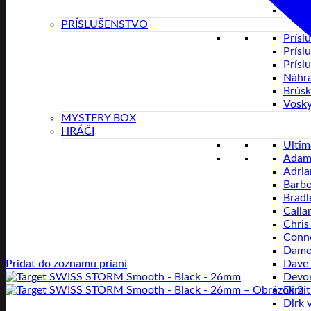
Veľko
PRÍSLUŠENSTVO
Prísl
Prísl
Prísl
Náhra
Brúsk
Vosk
MYSTERY BOX
HRÁČI
Ultim
Adam
Adria
Barbo
Bradl
Calla
Chris
Conno
Damo
Dave 
Pridať do zoznamu prianí
Devon
Dimit
Dirk 