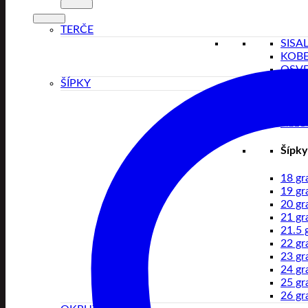
TERČE
SISA
KOB
OSVE
ŠÍPKY
BRA
TUN
ALLO
Šípky
18 g
19 g
20 g
21 g
21.5 
22 g
23 g
24 g
25 g
26 g