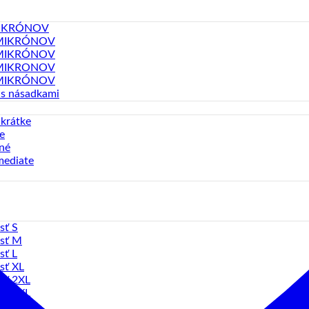
MIKRÓNOV
MIKRÓNOV
MIKRÓNOV
MIKRONOV
MIKRÓNOV
 s násadkami
 krátke
e
né
mediate
sť S
sť M
sť L
sť XL
sť 2XL
sť 3XL
sť 4XL