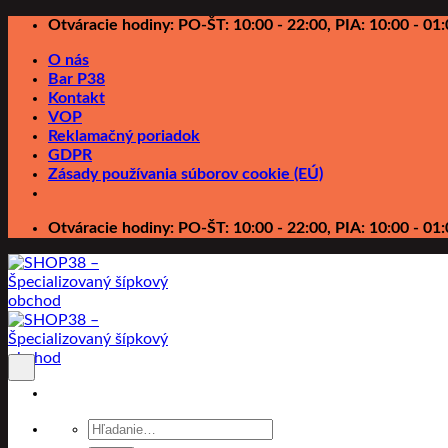
Preskočiť
Otváracie hodiny: PO-ŠT: 10:00 - 22:00, PIA: 10:00 - 01:
na
O nás
obsah
Bar P38
Kontakt
VOP
Reklamačný poriadok
GDPR
Zásady používania súborov cookie (EÚ)
Otváracie hodiny: PO-ŠT: 10:00 - 22:00, PIA: 10:00 - 01:
Hľadať: