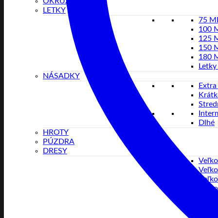
OKRUŽIA
LETKY
75 
100 
125 
150 
180 
Letky
NÁSADKY
Extra
Krátk
Stred
Inter
Dlhé
HROTY
PÚZDRA
DRESY
Veľko
Veľko
Veľko
Veľko
Veľko
Veľko
Veľko