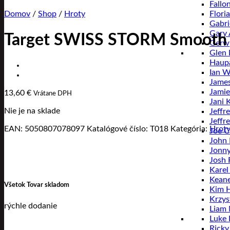
Fallo
Flori
Domov
/
Shop
/
Hroty
Gabri
Gary
Target SWISS STORM Smooth 
Gerwy
Glen 
Haup
Ian W
Jame
Jamie
13,60
€
Vrátane DPH
Jani 
Nie je na sklade
Jeffr
Jeffr
EAN:
5050807078097
Katalógové číslo:
T018
Kategória:
Hrot
Joe C
John
Jonny
Josh 
Karel
Keane
Všetok Tovar skladom
Kim 
Krzys
rýchle dodanie
Liam
Luke
Ricky