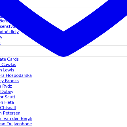
sť 5XL
ušenstvo letiek
ušenstvo násadiek
ušenstvo terčov
dné diely
y
y
ate Cards
 Gawlas
n Lewis
ra Hospodářská
ey Brooks
n Rydz
 Dobey
r Scutt
n Heta
Chisnall
 Petersen
ri Van den Bergh
van Duijvenbode