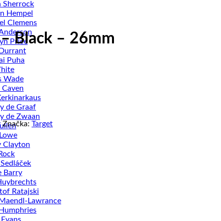
n Sherrock
an Hempel
el Clemens
 Anderson
– Black – 26mm
n Price
Durrant
ai Puha
hite
s Wade
 Caven
Kerkinarkaus
ey de Graaf
ey de Zwaan
y
Značka:
Target
ullen
 Lowe
 Clayton
Rock
 Sedláček
 Barry
Huybrechts
tof Ratajski
 Maendl-Lawrance
 Humphries
 Evans