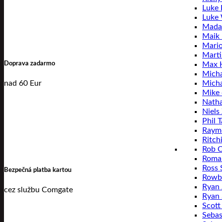
Luke L
Luke
Mada
Maik
Mari
Mart
Doprava zadarmo
Max 
Micha
nad 60 Eur
Mich
Mike 
Natha
Niels
Phil T
Raym
Ritch
Rob C
Roma
Ross 
Bezpečná platba kartou
Rowby
Ryan 
cez službu Comgate
Ryan 
Scott
Sebas