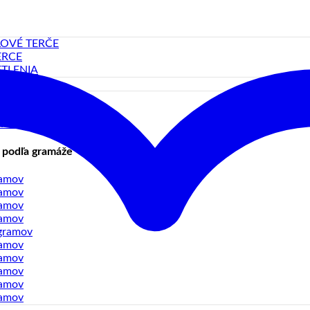
LOVÉ TERČE
ERCE
TLENIA
SS-MOSADZ
GSTEN-WOLFRAM
Y-ZLIATINA
 podľa gramáže
ramov
ramov
ramov
ramov
gramov
ramov
ramov
ramov
ramov
ramov