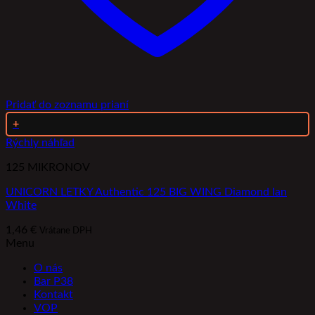
Pridať do zoznamu prianí
+
Rýchly náhľad
125 MIKRONOV
UNICORN LETKY Authentic 125 BIG WING Diamond Ian
White
1,46
€
Vrátane DPH
Menu
O nás
Bar P38
Kontakt
VOP