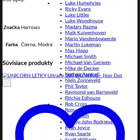
Luke Humphries
Ricky Evans
Luke Littler
Luke Woodhouse
Madars Razma
Značka
Harrows
Maik Kuivenhoven
Mario Vandenbogaerde
Martin Lukeman
Farba
Čierna, Modrá
Max Hopp
Michael Smith
Michael Van Gerwen
Súvisiace produkty
Mike de Decker
Nathan Aspinall
Niels Zonneveld
Phil Taylor
Raymond van Barneveld
Ritchie Edhouse
Rob Cross
Roman Benecký
Ross Smith
Rowby-John Rodriguez
Ryan Joyce
Ryan Searle
Scott Williams