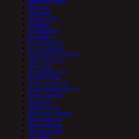
Jeffrey de Zwaan
Joe Cullen
John Lowe
Jonny Clayton
Josh Rock
Karel Sedláček
Keane Barry
Kim Huybrechts
Krzystof Ratajski
Liam Maendl-Lawrance
Luke Humphries
Luke Littler
Luke Woodhouse
Madars Razma
Maik Kuivenhoven
Mario Vandenbogaerde
Martin Lukeman
Max Hopp
Michael Smith
Michael Van Gerwen
Mike de Decker
Nathan Aspinall
Niels Zonneveld
Phil Taylor