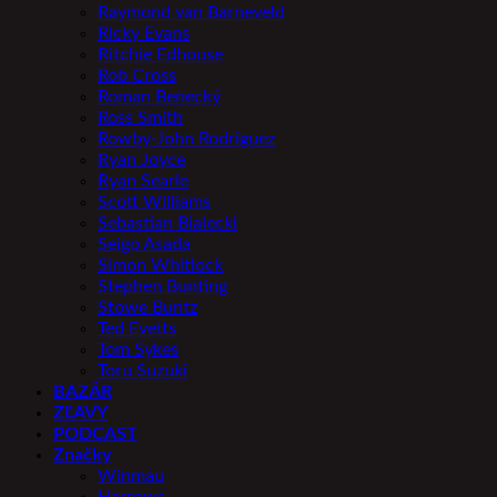
Raymond van Barneveld
Ricky Evans
Ritchie Edhouse
Rob Cross
Roman Benecký
Ross Smith
Rowby-John Rodriguez
Ryan Joyce
Ryan Searle
Scott Williams
Sebastian Bialecki
Seigo Asada
Simon Whitlock
Stephen Bunting
Stowe Buntz
Ted Evetts
Tom Sykes
Toru Suzuki
BAZÁR
ZĽAVY
PODCAST
Značky
Winmau