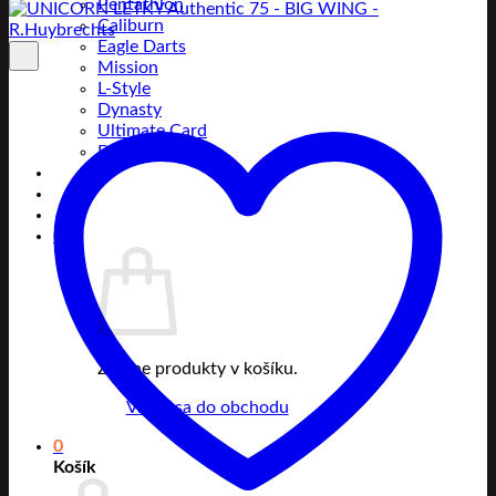
Pentathlon
Caliburn
Eagle Darts
Mission
L-Style
Dynasty
Ultimate Card
Designa
0
Žiadne produkty v košíku.
Vrátiť sa do obchodu
0
Košík