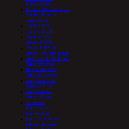
Adrian Lewis
Barbora Hospodářská
Bradley Brooks
Callan Rydz
Chris Dobey
Connor Scutt
Damon Heta
Dave Chisnall
Devon Petersen
Dimitri Van den Bergh
Dirk van Duijvenbode
Fallon Sherrock
Florian Hempel
Gabriel Clemens
Gary Anderson
Gerwyn Price
Glen Durrant
Haupai Puha
Ian White
James Wade
Jamie Caven
Jani Kerkinarkaus
Jeffrey de Graaf