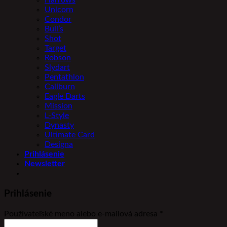
Harrows
Unicorn
Condor
Bull’s
Shot
Target
Robson
Slydart
Pentathlon
Caliburn
Eagle Darts
Mission
L-Style
Dynasty
Ultimate Card
Designa
Prihlásenie
Newsletter
Prihlásenie
Povinné
Používateľské meno alebo e-mailová adresa
*