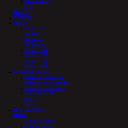
Intermediate
Dlhé
HROTY
PÚZDRA
DRESY
Veľkosť S
Veľkosť M
Veľkosť L
Veľkosť XL
Veľkosť 2XL
Veľkosť 3XL
Veľkosť 4XL
Veľkosť 5XL
PRÍSLUŠENSTVO
Príslušenstvo letiek
Príslušenstvo násadiek
Príslušenstvo terčov
Náhradné diely
Brúsky
Vosky
MYSTERY BOX
HRÁČI
Ultimate Cards
Adam Gawlas