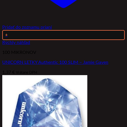
Pridať do zoznamu prianí
+
Rýchly náhľad
100 MIKRONOV
UNICORN LETKY Authentic 100 SLIM – Jamie Gaven
1,37
€
Vrátane DPH