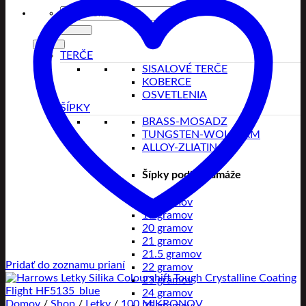
Hľadať:
TERČE
SISALOVÉ TERČE
KOBERCE
OSVETLENIA
ŠÍPKY
BRASS-MOSADZ
TUNGSTEN-WOLFRAM
ALLOY-ZLIATINA
Šípky podľa gramáže
18 gramov
19 gramov
20 gramov
21 gramov
21.5 gramov
Pridať do zoznamu prianí
22 gramov
23 gramov
24 gramov
Domov
/
Shop
/
Letky
/
100 MIKRONOV