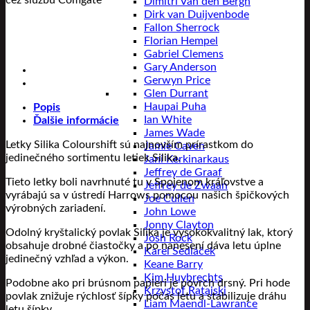
cez službu Comgate
Dimitri Van den Bergh
Dirk van Duijvenbode
Fallon Sherrock
Florian Hempel
Gabriel Clemens
Gary Anderson
Gerwyn Price
Glen Durrant
Haupai Puha
Popis
Ian White
Ďalšie informácie
James Wade
Letky Silika Colourshift sú najnovším prírastkom do
Jamie Caven
jedinečného sortimentu letiek Silika.
Jani Kerkinarkaus
Jeffrey de Graaf
Tieto letky boli navrhnuté tu v Spojenom kráľovstve a
Jeffrey de Zwaan
vyrábajú sa v ústredí Harrows pomocou našich špičkových
Joe Cullen
výrobných zariadení.
John Lowe
Jonny Clayton
Odolný kryštalický povlak Silika je vysokokvalitný lak, ktorý
Josh Rock
obsahuje drobné čiastočky a po nanesení dáva letu úplne
Karel Sedláček
jedinečný vzhľad a výkon.
Keane Barry
Kim Huybrechts
Podobne ako pri brúsnom papieri je povrch drsný. Pri hode
Krzystof Ratajski
povlak znižuje rýchlosť šípky počas letu a stabilizuje dráhu
Liam Maendl-Lawrance
letu šípky.