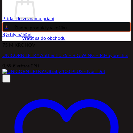
Pridať do zoznamu prianí
+
Žiadne produkty v košíku.
Rýchly náhľad
Vrátiť sa do obchodu
75 MIKRONOV
UNICORN LETKY Authentic 75 – BIG WING – R.Huybrechts
0,59
€
Vrátane DPH