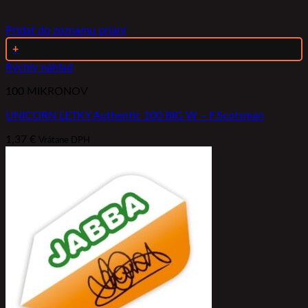
Pridať do zoznamu prianí
+
Rýchly náhľad
100 MIKRONOV
UNICORN LETKY Authentic 100 BIG W – F.Scotsman
1,37
€
Vrátane DPH