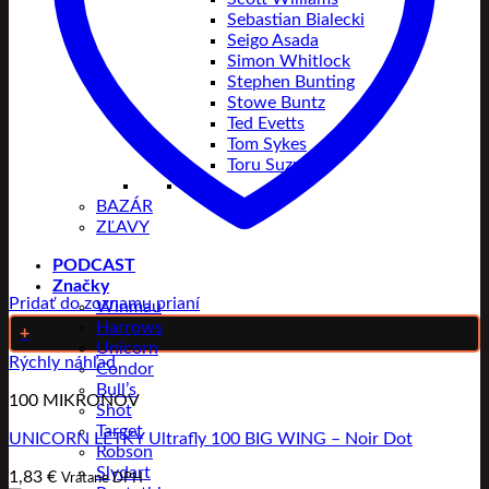
Sebastian Bialecki
Seigo Asada
Simon Whitlock
Stephen Bunting
Stowe Buntz
Ted Evetts
Tom Sykes
Toru Suzuki
BAZÁR
ZĽAVY
PODCAST
Značky
Pridať do zoznamu prianí
Winmau
Harrows
+
Unicorn
Rýchly náhľad
Condor
Bull’s
100 MIKRONOV
Shot
Target
UNICORN LETKY Ultrafly 100 BIG WING – Noir Dot
Robson
Slydart
1,83
€
Vrátane DPH