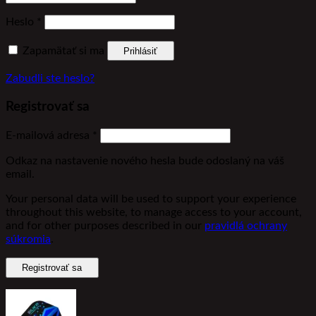
Povinné
Heslo
*
Zapamätať si ma
Prihlásiť
Zabudli ste heslo?
Registrovať sa
Povinné
E-mailová adresa
*
Odkaz na nastavenie nového hesla bude odoslaný na váš
email.
Your personal data will be used to support your experience
throughout this website, to manage access to your account,
and for other purposes described in our
pravidlá ochrany
súkromia
.
Registrovať sa