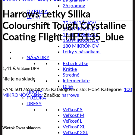
25 gramov
26 gramov
OKRUŽIA
Harrows Letky Silika
LETKY
75 MIKRÓNOV
Colourshift Tough Crystalline
100 MIKRÓNOV
125 MIKRÓNOV
Coating Flight HF5135_blue
150 MIKRONOV
180 MIKRÓNOV
Letky s násadkami
NÁSADKY
Extra krátke
1,41
€
Vrátane DPH
Krátke
Stredné
Nie je na sklade
Intermediate
Dlhé
EAN:
5017626030125
Katalógové číslo:
H054
Kategórie:
100
HROTY
MIKRONOV
,
Letky
Značka:
harrows
PÚZDRA
DRESY
Veľkosť S
Veľkosť M
Veľkosť L
Veľkosť XL
Všetok Tovar skladom
Veľkosť 2XL