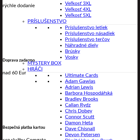
Veľkosť 3XL
rýchle dodanie
Veľkosť 4XL
Veľkosť 5XL
PRÍSLUŠENSTVO
Príslušenstvo letiek
Príslušenstvo násadiek
Príslušenstvo terčov
Náhradné diely
Brúsky
Vosky
Doprava zadarmo
MYSTERY BOX
HRÁČI
nad 60 Eur
Ultimate Cards
Adam Gawlas
Adrian Lewis
Barbora Hospodářská
Bradley Brooks
Callan Rydz
Chris Dobey
Connor Scutt
Damon Heta
Bezpečná platba kartou
Dave Chisnall
Devon Petersen