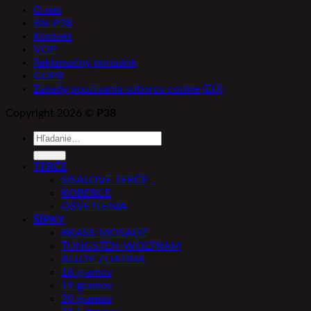
O nás
Bar P38
Kontakt
VOP
Reklamačný poriadok
GDPR
Zásady používania súborov cookie (EÚ)
Copyright 2026 ©
P38
Hľadať:
TERČE
SISALOVÉ TERČE
KOBERCE
OSVETLENIA
ŠÍPKY
BRASS-MOSADZ
TUNGSTEN-WOLFRAM
ALLOY-ZLIATINA
18 gramov
19 gramov
20 gramov