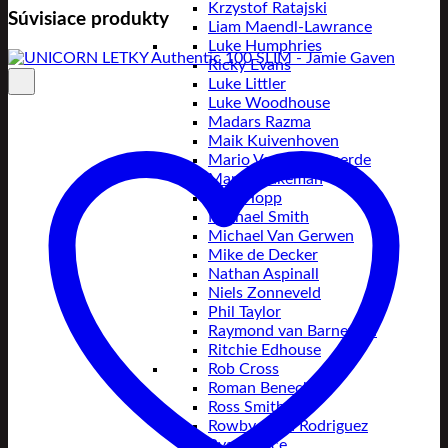
Krzystof Ratajski
Súvisiace produkty
Liam Maendl-Lawrance
Luke Humphries
Ricky Evans
Luke Littler
Luke Woodhouse
Madars Razma
Maik Kuivenhoven
Mario Vandenbogaerde
Martin Lukeman
Max Hopp
Michael Smith
Michael Van Gerwen
Mike de Decker
Nathan Aspinall
Niels Zonneveld
Phil Taylor
Raymond van Barneveld
Ritchie Edhouse
Rob Cross
Roman Benecký
Ross Smith
Rowby-John Rodriguez
Ryan Joyce