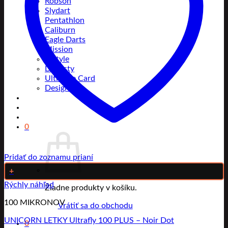
Robson
Slydart
Pentathlon
Caliburn
Eagle Darts
Mission
L-Style
Dynasty
Ultimate Card
Designa
0
Pridať do zoznamu prianí
+
Rýchly náhľad
Žiadne produkty v košíku.
100 MIKRONOV
Vrátiť sa do obchodu
UNICORN LETKY Ultrafly 100 PLUS – Noir Dot
0