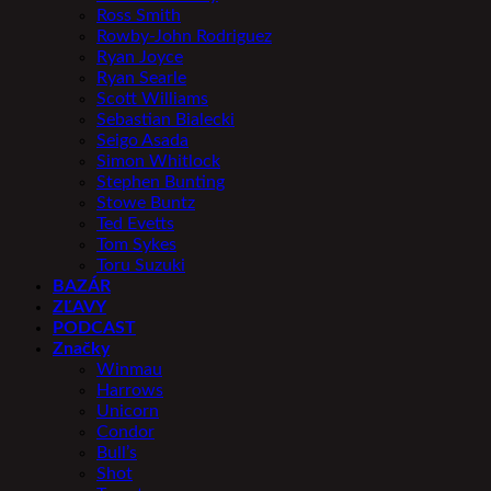
Ross Smith
Rowby-John Rodriguez
Ryan Joyce
Ryan Searle
Scott Williams
Sebastian Bialecki
Seigo Asada
Simon Whitlock
Stephen Bunting
Stowe Buntz
Ted Evetts
Tom Sykes
Toru Suzuki
BAZÁR
ZĽAVY
PODCAST
Značky
Winmau
Harrows
Unicorn
Condor
Bull’s
Shot