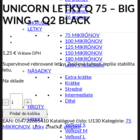
24 gramov
UNICORN LETKY Q 75 – BIG
25 gramov
26 gramov
WING – Q2 BLACK
OKRUŽIA
LETKY
75 MIKRÓNOV
100 MIKRÓNOV
125 MIKRÓNOV
150 MIKRONOV
1,25
€
Vrátane DPH
180 MIKRÓNOV
Supervlnové rebrované letky. Zvýšená tuhosť, lepšia stabilita
Letky s násadkami
letu.
NÁSADKY
Extra krátke
Na sklade
Krátke
Stredné
Intermediate
množstvo
Dlhé
UNICORN
HROTY
LETKY
PÚZDRA
Pridať do košíka
Q
DRESY
75
EAN:
054722685410
Katalógové číslo:
U130
Kategórie:
75
Veľkosť S
-
MIKRONOV
,
Letky
Značka:
unicorn
Veľkosť M
BIG
Veľkosť L
WING