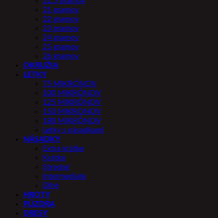
21.5 gramov
21 gramov
22 gramov
23 gramov
24 gramov
25 gramov
26 gramov
OKRUŽIA
LETKY
75 MIKRÓNOV
100 MIKRÓNOV
125 MIKRÓNOV
150 MIKRONOV
180 MIKRÓNOV
Letky s násadkami
NÁSADKY
Extra krátke
Krátke
Stredné
Intermediate
Dlhé
HROTY
PÚZDRA
DRESY