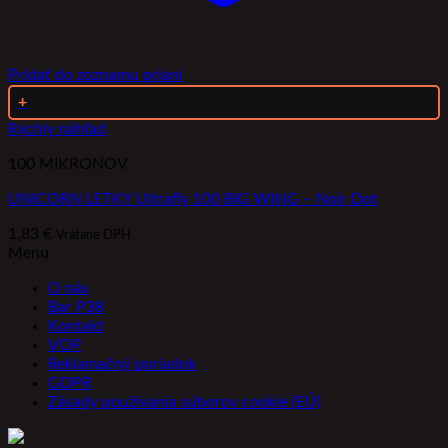
Pridať do zoznamu prianí
+
Rýchly náhľad
100 MIKRONOV
UNICORN LETKY Ultrafly 100 BIG WING – Noir Dot
1,83
€
Vrátane DPH
Menu
O nás
Bar P38
Kontakt
VOP
Reklamačný poriadok
GDPR
Zásady používania súborov cookie (EÚ)