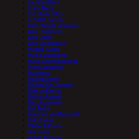
Karel Sedláček
Keane Barry
Kim Huybrechts
Krzystof Ratajski
Liam Maendl-Lawrance
Luke Humphries
Luke Littler
Luke Woodhouse
Madars Razma
Maik Kuivenhoven
Mario Vandenbogaerde
Martin Lukeman
Max Hopp
Michael Smith
Michael Van Gerwen
Mike de Decker
Nathan Aspinall
Niels Zonneveld
Phil Taylor
Raymond van Barneveld
Ricky Evans
Ritchie Edhouse
Rob Cross
Roman Benecký