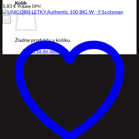
Košík
1,83
€
Vrátane DPH
Žiadne produkty v košíku.
Vrátiť sa do obchodu