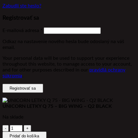
Zabudli ste heslo?
Registrovať sa
Povinné
E-mailová adresa
*
Odkaz na nastavenie nového hesla bude odoslaný na váš
email.
Your personal data will be used to support your experience
throughout this website, to manage access to your account,
and for other purposes described in our
pravidlá ochrany
súkromia
.
Registrovať sa
UNICORN LETKY Q 75 – BIG WING – Q2 BLACK
Na sklade
množstvo
UNICORN
Pridať do košíka