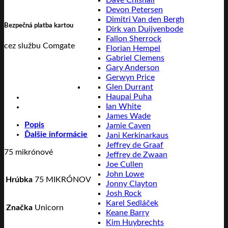
Dave Chisnall
Devon Petersen
Dimitri Van den Bergh
Bezpečná platba kartou
Dirk van Duijvenbode
Fallon Sherrock
cez službu Comgate
Florian Hempel
Gabriel Clemens
Gary Anderson
Gerwyn Price
Glen Durrant
Haupai Puha
Ian White
James Wade
Popis
Jamie Caven
Ďalšie informácie
Jani Kerkinarkaus
Jeffrey de Graaf
75 mikrónové
Jeffrey de Zwaan
Joe Cullen
John Lowe
Hrúbka
75 MIKRÓNOV
Jonny Clayton
Josh Rock
Karel Sedláček
Značka
Unicorn
Keane Barry
Kim Huybrechts