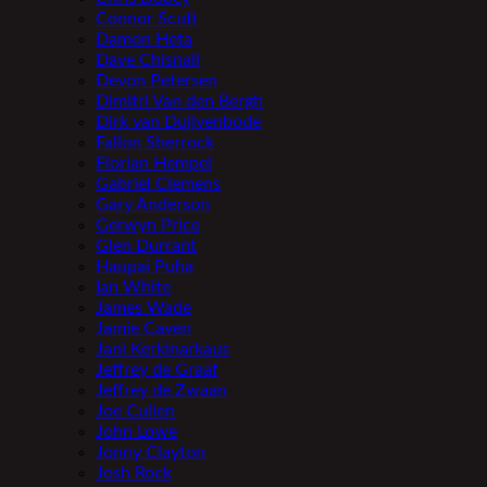
Connor Scutt
Damon Heta
Dave Chisnall
Devon Petersen
Dimitri Van den Bergh
Dirk van Duijvenbode
Fallon Sherrock
Florian Hempel
Gabriel Clemens
Gary Anderson
Gerwyn Price
Glen Durrant
Haupai Puha
Ian White
James Wade
Jamie Caven
Jani Kerkinarkaus
Jeffrey de Graaf
Jeffrey de Zwaan
Joe Cullen
John Lowe
Jonny Clayton
Josh Rock