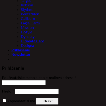
Target
Robson
Slydart
Pentathlon
Caliburn
Eagle Darts
Mission
L-Style
Dynasty
Ultimate Card
Designa
Prihlásenie
Newsletter
Prihlásenie
Povinné
Používateľské meno alebo e-mailová adresa
*
Povinné
Heslo
*
Zapamätať si ma
Prihlásiť