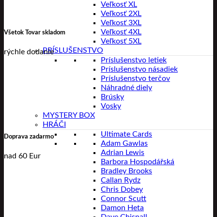
Veľkosť XL
-
Veľkosť 2XL
Q2
Veľkosť 3XL
BLACK
Veľkosť 4XL
Všetok Tovar skladom
Veľkosť 5XL
PRÍSLUŠENSTVO
rýchle dodanie
Príslušenstvo letiek
Príslušenstvo násadiek
Príslušenstvo terčov
Náhradné diely
Brúsky
Vosky
MYSTERY BOX
HRÁČI
Ultimate Cards
Doprava zadarmo
Adam Gawlas
Adrian Lewis
nad 60 Eur
Barbora Hospodářská
Bradley Brooks
Callan Rydz
Chris Dobey
Connor Scutt
Damon Heta