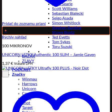
Ryan Searle
Scott Williams
Sebastian Bialecki
Seigo Asada
Simon Whitlock
Pridať do zoznamu prianí
Stephen Bunting
+
Stowe Buntz
Rýchly náhľad
Ted Evetts
Tom Sykes
100 MIKRONOV
Toru Suzuki
UNICORN LETKY Authentic 100 SLIM – Jamie Gaven
BAZÁR
ZĽAVY
1,37
€
Vrátane DPH
PODCAST
Značky
Winmau
Harrows
Unicorn
Condor
Bull’s
Shot
Target