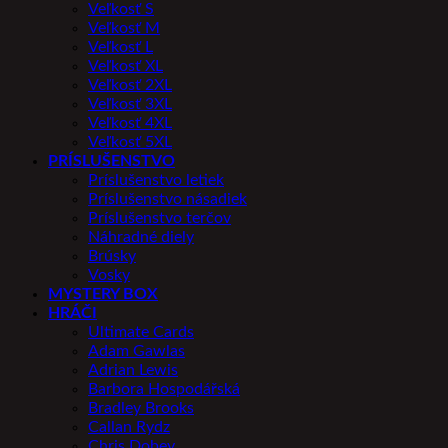
Veľkosť S
Veľkosť M
Veľkosť L
Veľkosť XL
Veľkosť 2XL
Veľkosť 3XL
Veľkosť 4XL
Veľkosť 5XL
PRÍSLUŠENSTVO
Príslušenstvo letiek
Príslušenstvo násadiek
Príslušenstvo terčov
Náhradné diely
Brúsky
Vosky
MYSTERY BOX
HRÁČI
Ultimate Cards
Adam Gawlas
Adrian Lewis
Barbora Hospodářská
Bradley Brooks
Callan Rydz
Chris Dobey