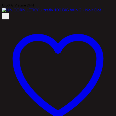
0,59
€
Vrátane DPH