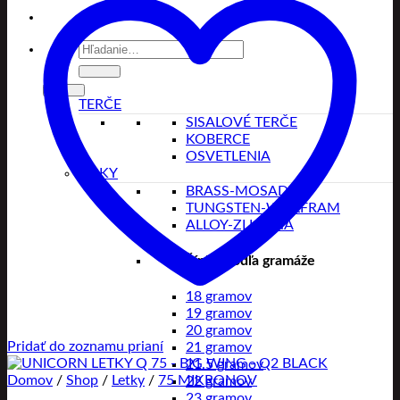
Hľadať:
TERČE
SISALOVÉ TERČE
KOBERCE
OSVETLENIA
ŠÍPKY
BRASS-MOSADZ
TUNGSTEN-WOLFRAM
ALLOY-ZLIATINA
Šípky podľa gramáže
18 gramov
19 gramov
20 gramov
Pridať do zoznamu prianí
21 gramov
21.5 gramov
Domov
/
Shop
/
Letky
/
75 MIKRONOV
22 gramov
23 gramov