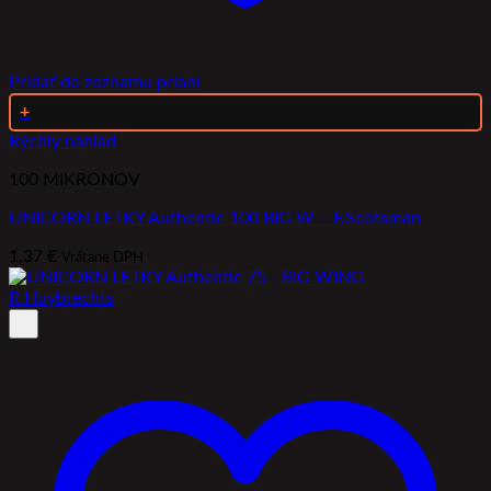
Pridať do zoznamu prianí
+
Rýchly náhľad
100 MIKRONOV
UNICORN LETKY Authentic 100 BIG W – F.Scotsman
1,37
€
Vrátane DPH