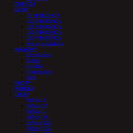
OKRUŽIA
LETKY
75 MIKRÓNOV
100 MIKRÓNOV
125 MIKRÓNOV
150 MIKRONOV
180 MIKRÓNOV
Letky s násadkami
NÁSADKY
Extra krátke
Krátke
Stredné
Intermediate
Dlhé
HROTY
PÚZDRA
DRESY
Veľkosť S
Veľkosť M
Veľkosť L
Veľkosť XL
Veľkosť 2XL
Veľkosť 3XL