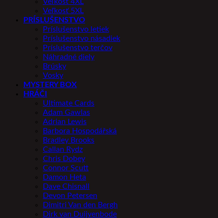
Veľkosť 4XL
Veľkosť 5XL
PRÍSLUŠENSTVO
Príslušenstvo letiek
Príslušenstvo násadiek
Príslušenstvo terčov
Náhradné diely
Brúsky
Vosky
MYSTERY BOX
HRÁČI
Ultimate Cards
Adam Gawlas
Adrian Lewis
Barbora Hospodářská
Bradley Brooks
Callan Rydz
Chris Dobey
Connor Scutt
Damon Heta
Dave Chisnall
Devon Petersen
Dimitri Van den Bergh
Dirk van Duijvenbode