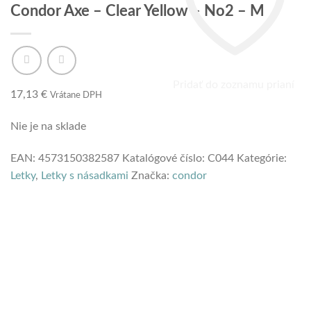
Condor Axe – Clear Yellow – No2 – M
Pridať do zoznamu prianí
17,13
€
Vrátane DPH
Nie je na sklade
EAN:
4573150382587
Katalógové číslo:
C044
Kategórie:
Letky
,
Letky s násadkami
Značka:
condor
VŠETOK TOVAR SKLADOM
rýchle dodanie