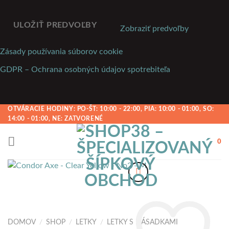
ULOŽIŤ PREDVOĽBY
Zobraziť predvoľby
Zásady používania súborov cookie
GDPR – Ochrana osobných údajov spotrebiteľa
Preskočiť
OTVÁRACIE HODINY: PO-ŠT: 10:00 - 22:00, PIA: 10:00 - 01:00, SO:
14:00 - 01:00, NE: ZATVORENÉ
na
obsah
0
DOMOV
/
SHOP
/
LETKY
/
LETKY S NÁSADKAMI