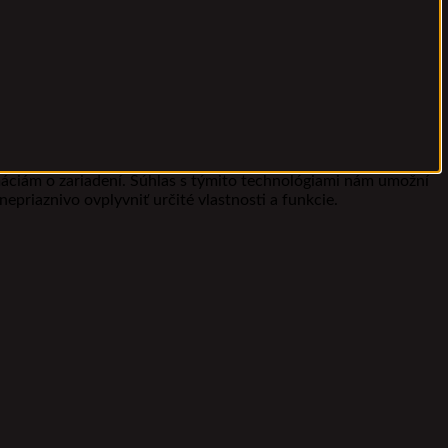
máciám o zariadení. Súhlas s týmito technológiami nám umožní
epriaznivo ovplyvniť určité vlastnosti a funkcie.