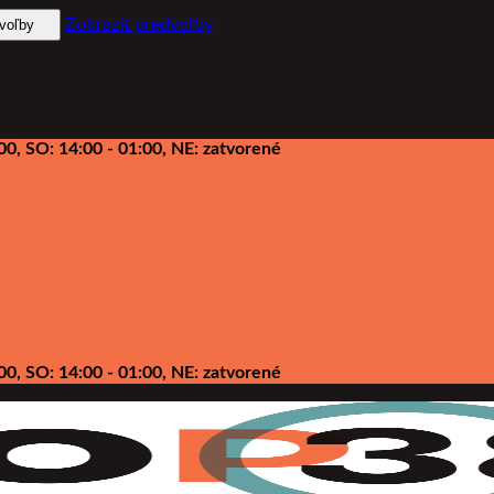
Zobraziť predvoľby
dvoľby
00, SO: 14:00 - 01:00, NE: zatvorené
00, SO: 14:00 - 01:00, NE: zatvorené