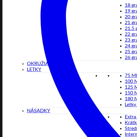
18 g
19 g
20 g
21 g
21.5 
22 g
23 g
24 g
25 g
26 g
OKRUŽIA
LETKY
75 
100 
125 
150 
180 
Letky
NÁSADKY
Extra
Krátk
Stred
Inter