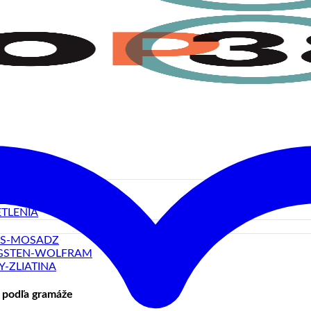
LOVÉ TERČE
ERCE
TLENIA
SS-MOSADZ
GSTEN-WOLFRAM
Y-ZLIATINA
 podľa gramáže