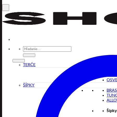
Hľadať:
TERČE
SISA
KOB
OSVE
ŠÍPKY
BRA
TUN
ALLO
Šípky