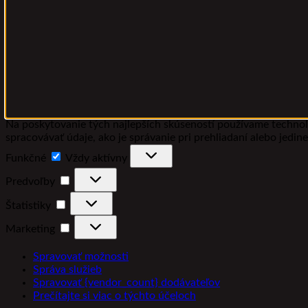
Na poskytovanie tých najlepších skúseností používame technoló
spracovávať údaje, ako je správanie pri prehliadaní alebo jedin
Funkčné
Funkčné
Vždy aktívny
Predvoľby
Predvoľby
Štatistiky
Štatistiky
Marketing
Marketing
Spravovať možnosti
Správa služieb
Spravovať {vendor_count} dodávateľov
Prečítajte si viac o týchto účeloch