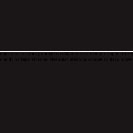
gie, ako sú súbory cookie na ukladanie a/alebo prístup k infor
ečné ID na tejto stránke. Nesúhlas alebo odvolanie súhlasu môže n