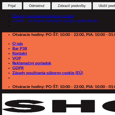
Prijať
Odmietnuť
Zobraziť predvoľby
Uložiť pre
Zásady používania súborov cookie
GDPR – Ochrana osobných údajov spotrebiteľa
Preskočiť
Otváracie hodiny: PO-ŠT: 10:00 - 22:00, PIA: 10:00 - 01:
na
O nás
obsah
Bar P38
Kontakt
VOP
Reklamačný poriadok
GDPR
Zásady používania súborov cookie (EÚ)
Otváracie hodiny: PO-ŠT: 10:00 - 22:00, PIA: 10:00 - 01: