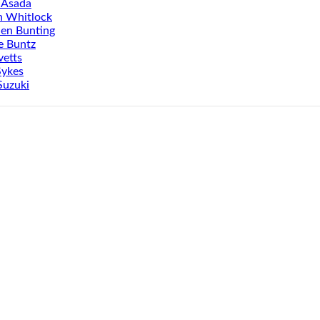
 Asada
n Whitlock
en Bunting
e Buntz
vetts
Sykes
Suzuki