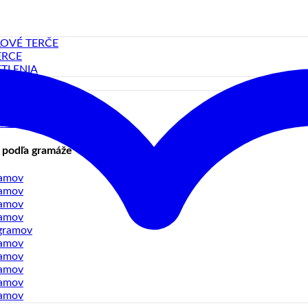
LOVÉ TERČE
ERCE
TLENIA
SS-MOSADZ
GSTEN-WOLFRAM
Y-ZLIATINA
 podľa gramáže
ramov
ramov
ramov
ramov
gramov
ramov
ramov
ramov
ramov
ramov