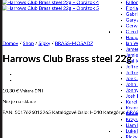
Fallo
Flori
Gabri
Gary
Gerwy
Glen 
Haup
Ian W
Domov
/
Shop
/
Šípky
/
BRASS-MOSADZ
Jame
Jamie
Harrows Club Brass steel 22g
Jani 
Jeffr
Jeffr
Joe C
John
Jonny
10,30
€
Vrátane DPH
Josh 
Nie je na sklade
Karel
Keane
EAN:
5017626013265
Katalógové číslo:
H040
Kategórie:
BRA
Kim 
Krzys
Liam
Luke
Ricky