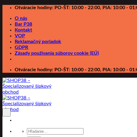
Preskočiť
Otváracie hodiny: PO-ŠT: 10:00 - 22:00, PIA: 10:00 - 01:
na
O nás
obsah
Bar P38
Kontakt
VOP
Reklamačný poriadok
GDPR
Zásady používania súborov cookie (EÚ)
Otváracie hodiny: PO-ŠT: 10:00 - 22:00, PIA: 10:00 - 01:
Hľadať: