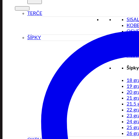
TERČE
SISA
KOB
OSVE
ŠÍPKY
BRA
TUN
ALLO
Šípky
18 g
19 g
20 g
21 g
21.5 
22 g
23 g
24 g
25 g
26 g