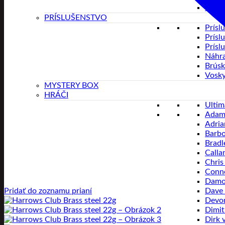
Veľko
PRÍSLUŠENSTVO
Prísl
Prísl
Prísl
Náhra
Brúsk
Vosk
MYSTERY BOX
HRÁČI
Ultim
Adam
Adria
Barbo
Bradl
Calla
Chris
Conno
Damo
Dave 
Pridať do zoznamu prianí
Devon
Dimit
Dirk 