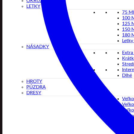
OKRUŽIA
LETKY
75 
100 
125 
150 
180 
Letky
NÁSADKY
Extra
Krátk
Stred
Inter
Dlhé
HROTY
PÚZDRA
DRESY
Veľko
Veľko
Veľko
Veľko
Veľko
Veľko
Veľko