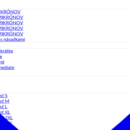
MIKRÓNOV
MIKRÓNOV
MIKRÓNOV
MIKRONOV
MIKRÓNOV
 s násadkami
 krátke
e
né
mediate
sť S
sť M
sť L
sť XL
sť 2XL
sť 3XL
sť 4XL