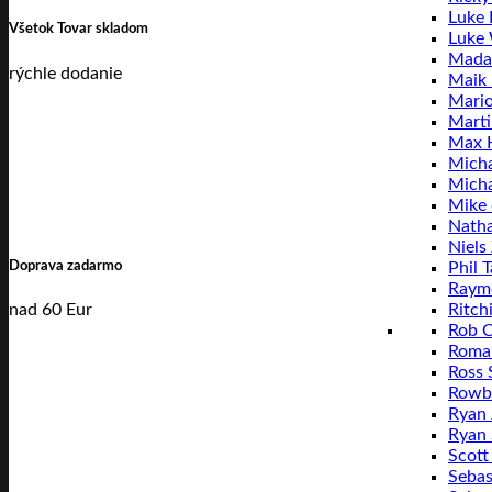
Luke L
Všetok Tovar skladom
Luke
Mada
rýchle dodanie
Maik
Mari
Mart
Max 
Micha
Mich
Mike 
Natha
Niels
Doprava zadarmo
Phil T
Raym
nad 60 Eur
Ritch
Rob C
Roma
Ross 
Rowby
Ryan 
Ryan 
Scott
Sebas