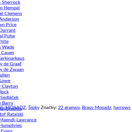
n Sherrock
an Hempel
el Clemens
 Anderson
n Price
Durrant
ai Puha
hite
s Wade
 Caven
Kerkinarkaus
ey de Graaf
ey de Zwaan
ullen
 Lowe
 Clayton
Rock
 Sedláček
 Barry
SS-MOSADZ
,
Šípky
Značky:
22 gramov
,
Brass-Mosadz
,
harrows
Huybrechts
tof Ratajski
 Maendl-Lawrance
 Humphries
 Evans