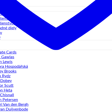
sť 5XL
ušenstvo letiek
ušenstvo násadiek
ušenstvo terčov
dné diely
y
y
ate Cards
 Gawlas
n Lewis
ra Hospodářská
ey Brooks
n Rydz
 Dobey
r Scutt
n Heta
Chisnall
 Petersen
ri Van den Bergh
van Duijvenbode