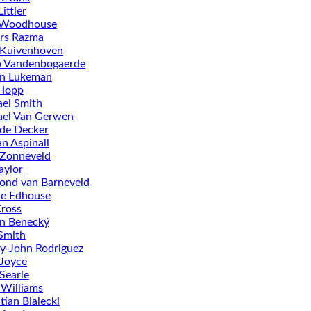
ittler
 Woodhouse
rs Razma
 Kuivenhoven
o Vandenbogaerde
in Lukeman
Hopp
el Smith
ael Van Gerwen
de Decker
n Aspinall
 Zonneveld
aylor
ond van Barneveld
ie Edhouse
ross
n Benecký
Smith
-John Rodriguez
Joyce
Searle
 Williams
tian Bialecki