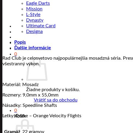
Eagle Darts
Mission
L-Style
Dynasty
Ultimate Card
Designa
Popis
Ďalšie informácie
0
Rad Club je celosvetovo najpopulárnejšia mosadzná séria. Presn
všestranný výkon.
Materiál: Mosadz
Žiadne produkty v košíku.
Rozmery: 9,0mm x 55,0mm
Vrátiť sa do obchodu
Násadky: Speedline Shafts
0
Letky: Prime – Orange Velocity Flights
Košík
Gramáž
22 gramov