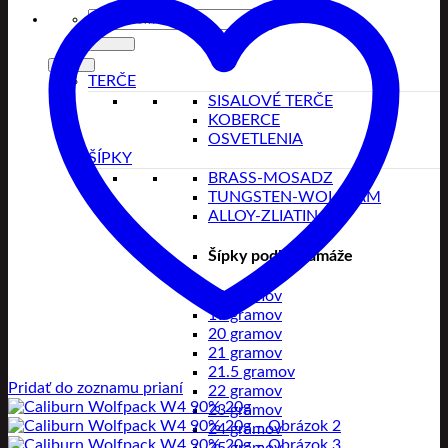
Hľadať:
TERČE
SISALOVÉ TERČE
KOBERCE
OSVETLENIA
ŠÍPKY
BRASS-MOSADZ
TUNGSTEN-WOLFRAM
ALLOY-ZLIATINA
Šípky podľa gramáže
18 gramov
19 gramov
20 gramov
21 gramov
21.5 gramov
Pridať do zoznamu prianí
22 gramov
23 gramov
24 gramov