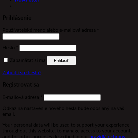
Prihlásenie
Povinné
Používateľské meno alebo e-mailová adresa
*
Povinné
Heslo
*
Zapamätať si ma
Prihlásiť
Zabudli ste heslo?
Registrovať sa
Povinné
E-mailová adresa
*
Odkaz na nastavenie nového hesla bude odoslaný na váš
email.
Your personal data will be used to support your experience
throughout this website, to manage access to your account,
and for other purposes described in our
pravidlá ochrany