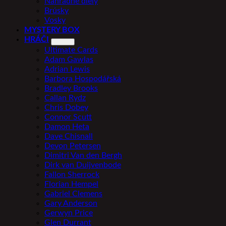
Náhradné diely
Brúsky
Vosky
MYSTERY BOX
HRÁČI
Ultimate Cards
Adam Gawlas
Adrian Lewis
Barbora Hospodářská
Bradley Brooks
Callan Rydz
Chris Dobey
Connor Scutt
Damon Heta
Dave Chisnall
Devon Petersen
Dimitri Van den Bergh
Dirk van Duijvenbode
Fallon Sherrock
Florian Hempel
Gabriel Clemens
Gary Anderson
Gerwyn Price
Glen Durrant