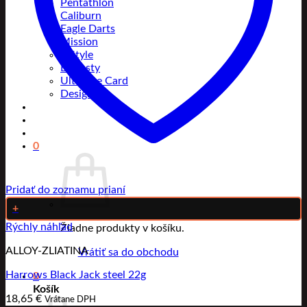
Pentathlon
Caliburn
Eagle Darts
Mission
L-Style
Dynasty
Ultimate Card
Designa
0
Pridať do zoznamu prianí
+
Rýchly náhľad
Žiadne produkty v košíku.
ALLOY-ZLIATINA
Vrátiť sa do obchodu
Harrows Black Jack steel 22g
0
Košík
18,65
€
Vrátane DPH