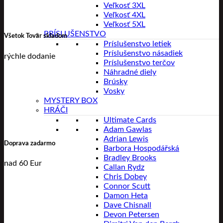
Veľkosť 3XL
Veľkosť 4XL
Veľkosť 5XL
PRÍSLUŠENSTVO
Všetok Tovar skladom
Príslušenstvo letiek
Príslušenstvo násadiek
rýchle dodanie
Príslušenstvo terčov
Náhradné diely
Brúsky
Vosky
MYSTERY BOX
HRÁČI
Ultimate Cards
Adam Gawlas
Adrian Lewis
Doprava zadarmo
Barbora Hospodářská
Bradley Brooks
nad 60 Eur
Callan Rydz
Chris Dobey
Connor Scutt
Damon Heta
Dave Chisnall
Devon Petersen