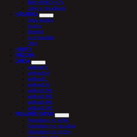
180 MIKRÓNOV
Letky s násadkami
NÁSADKY
Extra krátke
Krátke
Stredné
Intermediate
Dlhé
HROTY
PÚZDRA
DRESY
Veľkosť S
Veľkosť M
Veľkosť L
Veľkosť XL
Veľkosť 2XL
Veľkosť 3XL
Veľkosť 4XL
Veľkosť 5XL
PRÍSLUŠENSTVO
Príslušenstvo letiek
Príslušenstvo násadiek
Príslušenstvo terčov