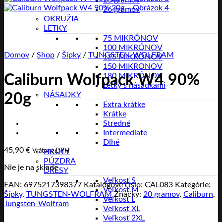
25 gramov
26 gramov
OKRUŽIA
LETKY
75 MIKRÓNOV
100 MIKRÓNOV
Domov
/
Shop
/
Šípky
/
TUNGSTEN-WOLFRAM
125 MIKRÓNOV
150 MIKRONOV
180 MIKRÓNOV
Caliburn Wolfpack W4 90%
Letky s násadkami
NÁSADKY
20g
Extra krátke
Krátke
Stredné
Intermediate
Dlhé
45,90
€
Vrátane DPH
HROTY
PÚZDRA
Nie je na sklade
DRESY
Veľkosť S
EAN:
6975217398377
Katalógové číslo:
CAL083
Kategórie:
Veľkosť M
Šípky
,
TUNGSTEN-WOLFRAM
Značky:
20 gramov
,
Caliburn
,
Veľkosť L
Tungsten-Wolfram
Veľkosť XL
Veľkosť 2XL