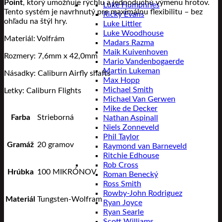
Point
, ktorý umožňuje rýchlu a jednoduchú výmenu hrotov.
Luke Humphries
Tento systém je navrhnutý pre maximálnu flexibilitu – bez
Ricky Evans
ohľadu na štýl hry.
Luke Littler
Luke Woodhouse
Materiál: Volfrám
Madars Razma
Maik Kuivenhoven
Rozmery: 7,6mm x 42,0mm
Mario Vandenbogaerde
Martin Lukeman
Násadky: Caliburn Airfly shafts
Max Hopp
Michael Smith
Letky: Caliburn Flights
Michael Van Gerwen
Mike de Decker
Farba
Strieborná
Nathan Aspinall
Niels Zonneveld
Phil Taylor
Gramáž
20 gramov
Raymond van Barneveld
Ritchie Edhouse
Rob Cross
Hrúbka
100 MIKRÓNOV
Roman Benecký
Ross Smith
Rowby-John Rodriguez
Materiál
Tungsten-Wolfram
Ryan Joyce
Ryan Searle
Scott Williams