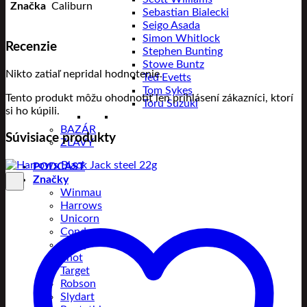
Značka
Caliburn
Sebastian Bialecki
Seigo Asada
Simon Whitlock
Recenzie
Stephen Bunting
Stowe Buntz
Nikto zatiaľ nepridal hodnotenie.
Ted Evetts
Tom Sykes
Tento produkt môžu ohodnotiť len prihlásení zákazníci, ktorí
Toru Suzuki
si ho kúpili.
BAZÁR
Súvisiace produkty
ZĽAVY
PODCAST
Značky
Winmau
Harrows
Unicorn
Condor
Bull’s
Shot
Target
Robson
Slydart