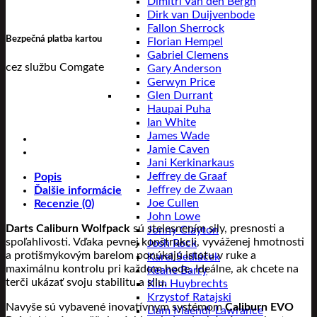
Dimitri Van den Bergh
Dirk van Duijvenbode
Fallon Sherrock
Bezpečná platba kartou
Florian Hempel
Gabriel Clemens
cez službu Comgate
Gary Anderson
Gerwyn Price
Glen Durrant
Haupai Puha
Ian White
James Wade
Jamie Caven
Jani Kerkinarkaus
Jeffrey de Graaf
Popis
Jeffrey de Zwaan
Ďalšie informácie
Joe Cullen
Recenzie (0)
John Lowe
Darts Caliburn Wolfpack
sú stelesnením sily, presnosti a
Jonny Clayton
spoľahlivosti. Vďaka pevnej konštrukcii, vyváženej hmotnosti
Josh Rock
a protišmykovým barelom ponúkajú istotu v ruke a
Karel Sedláček
maximálnu kontrolu pri každom hode. Ideálne, ak chcete na
Keane Barry
terči ukázať svoju stabilitu a silu.
Kim Huybrechts
Krzystof Ratajski
Navyše sú vybavené inovatívnym systémom
Caliburn EVO
Liam Maendl-Lawrance