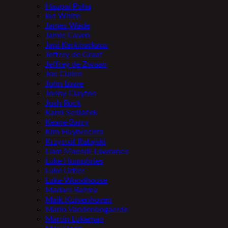
Haupai Puha
Ian White
James Wade
Jamie Caven
Jani Kerkinarkaus
Jeffrey de Graaf
Jeffrey de Zwaan
Joe Cullen
John Lowe
Jonny Clayton
Josh Rock
Karel Sedláček
Keane Barry
Kim Huybrechts
Krzystof Ratajski
Liam Maendl-Lawrance
Luke Humphries
Luke Littler
Luke Woodhouse
Madars Razma
Maik Kuivenhoven
Mario Vandenbogaerde
Martin Lukeman