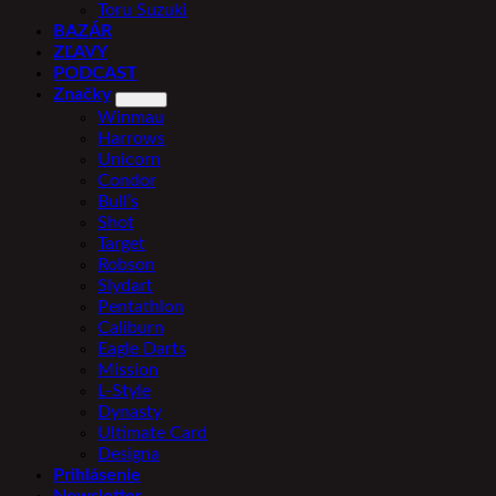
Toru Suzuki
BAZÁR
ZĽAVY
PODCAST
Značky
Winmau
Harrows
Unicorn
Condor
Bull’s
Shot
Target
Robson
Slydart
Pentathlon
Caliburn
Eagle Darts
Mission
L-Style
Dynasty
Ultimate Card
Designa
Prihlásenie
Newsletter