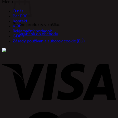
Menu
O nás
Bar P38
Kontakt
Žiadne produkty v košíku.
VOP
Reklamačný poriadok
Vrátiť sa do obchodu
GDPR
Zásady používania súborov cookie (EÚ)