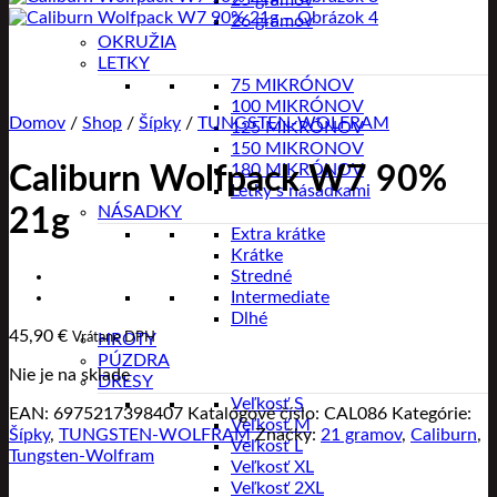
25 gramov
26 gramov
OKRUŽIA
LETKY
75 MIKRÓNOV
100 MIKRÓNOV
Domov
/
Shop
/
Šípky
/
TUNGSTEN-WOLFRAM
125 MIKRÓNOV
150 MIKRONOV
180 MIKRÓNOV
Caliburn Wolfpack W7 90%
Letky s násadkami
NÁSADKY
21g
Extra krátke
Krátke
Stredné
Intermediate
Dlhé
45,90
€
Vrátane DPH
HROTY
PÚZDRA
Nie je na sklade
DRESY
Veľkosť S
EAN:
6975217398407
Katalógové číslo:
CAL086
Kategórie:
Veľkosť M
Šípky
,
TUNGSTEN-WOLFRAM
Značky:
21 gramov
,
Caliburn
,
Veľkosť L
Tungsten-Wolfram
Veľkosť XL
Veľkosť 2XL