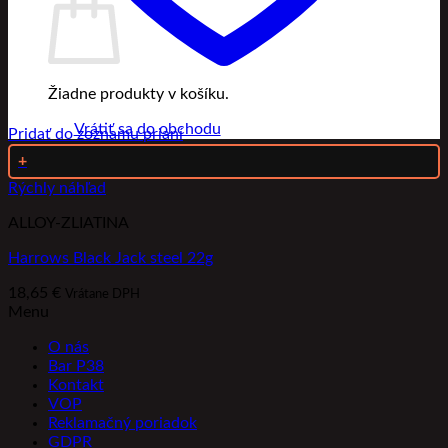
Žiadne produkty v košíku.
Vrátiť sa do obchodu
Pridať do zoznamu prianí
+
Rýchly náhľad
ALLOY-ZLIATINA
Harrows Black Jack steel 22g
18,65
€
Vrátane DPH
Menu
O nás
Bar P38
Kontakt
VOP
Reklamačný poriadok
GDPR