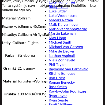
Point
, ktorý umožňuje rýchlu a jednoduchú výmenu hrotov.
Luke Humphries
Tento systém je navrhnutý pre maximálnu flexibilitu – bez
Ricky Evans
ohľadu na štýl hry.
Luke Littler
Luke Woodhouse
Materiál: Volfrám
Madars Razma
Maik Kuivenhoven
Rozmery: 6,8mm x 45,0mm
Mario Vandenbogaerde
Martin Lukeman
Násadky: Caliburn Airfly shafts
Max Hopp
Michael Smith
Letky: Caliburn Flights
Michael Van Gerwen
Mike de Decker
Farba
Strieborná
Nathan Aspinall
Niels Zonneveld
Phil Taylor
Gramáž
21 gramov
Raymond van Barneveld
Ritchie Edhouse
Rob Cross
Materiál
Tungsten-Wolfram
Roman Benecký
Ross Smith
Rowby-John Rodriguez
Hrúbka
100 MIKRÓNOV
Ryan Joyce
Ryan Searle
Scott Williams