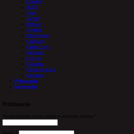
Condor
Bull’s
Shot
Target
Robson
Slydart
Pentathlon
Caliburn
Eagle Darts
Mission
L-Style
Dynasty
Ultimate Card
Designa
Prihlásenie
Newsletter
Prihlásenie
Povinné
Používateľské meno alebo e-mailová adresa
*
Povinné
Heslo
*