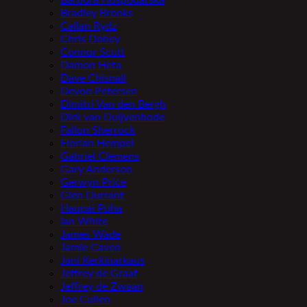
Barbora Hospodářská
Bradley Brooks
Callan Rydz
Chris Dobey
Connor Scutt
Damon Heta
Dave Chisnall
Devon Petersen
Dimitri Van den Bergh
Dirk van Duijvenbode
Fallon Sherrock
Florian Hempel
Gabriel Clemens
Gary Anderson
Gerwyn Price
Glen Durrant
Haupai Puha
Ian White
James Wade
Jamie Caven
Jani Kerkinarkaus
Jeffrey de Graaf
Jeffrey de Zwaan
Joe Cullen