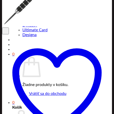
Pentathlon
Caliburn
Eagle Darts
Mission
L-Style
Dynasty
Ultimate Card
Designa
0
Žiadne produkty v košíku.
Vrátiť sa do obchodu
0
Košík