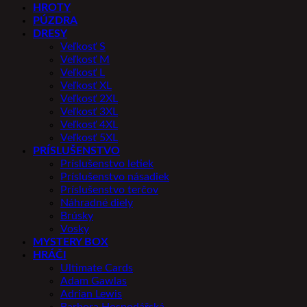
HROTY
PÚZDRA
DRESY
Veľkosť S
Veľkosť M
Veľkosť L
Veľkosť XL
Veľkosť 2XL
Veľkosť 3XL
Veľkosť 4XL
Veľkosť 5XL
PRÍSLUŠENSTVO
Príslušenstvo letiek
Príslušenstvo násadiek
Príslušenstvo terčov
Náhradné diely
Brúsky
Vosky
MYSTERY BOX
HRÁČI
Ultimate Cards
Adam Gawlas
Adrian Lewis