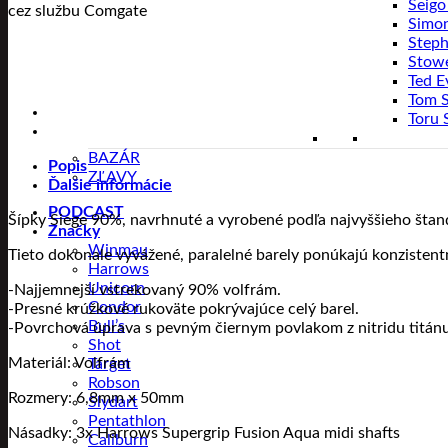
Seigo
cez službu Comgate
Simo
Steph
Stow
Ted E
Tom 
Toru 
BAZÁR
Popis
ZĽAVY
Ďalšie informácie
PODCAST
Šípky Siege 90%, navrhnuté a vyrobené podľa najvyššieho štan
Značky
Winmau
Tieto dokonale vyvážené, paralelné barely ponúkajú konziste
Harrows
Unicorn
-Najjemnejší vstrekovaný 90% volfrám.
Condor
-Presné krúžkové rukoväte pokrývajúce celý barel.
Bull’s
-Povrchová úprava s pevným čiernym povlakom z nitridu titánu
Shot
Materiál: Volfrám
Target
Robson
Rozmery: 6,8mm x 50mm
Slydart
Pentathlon
Násadky: 3x Harrows Supergrip Fusion Aqua midi shafts
Caliburn