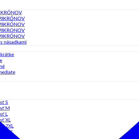
MIKRÓNOV
MIKRÓNOV
MIKRÓNOV
MIKRONOV
MIKRÓNOV
 s násadkami
 krátke
e
né
mediate
sť S
sť M
sť L
sť XL
sť 2XL
sť 3XL
sť 4XL