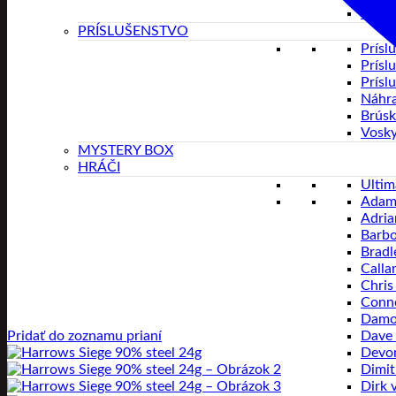
Veľko
PRÍSLUŠENSTVO
Prísl
Prísl
Prísl
Náhra
Brúsk
Vosk
MYSTERY BOX
HRÁČI
Ultim
Adam
Adria
Barbo
Bradl
Calla
Chris
Conno
Damo
Dave 
Pridať do zoznamu prianí
Devon
Dimit
Dirk 