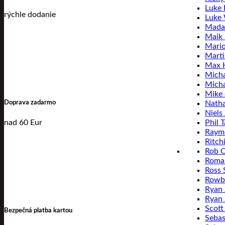
Luke L
rýchle dodanie
Luke
Mada
Maik
Mari
Mart
Max 
Micha
Mich
Mike 
Doprava zadarmo
Natha
Niels
nad 60 Eur
Phil T
Raym
Ritch
Rob C
Roma
Ross 
Rowby
Ryan 
Ryan 
Scott
Bezpečná platba kartou
Sebas