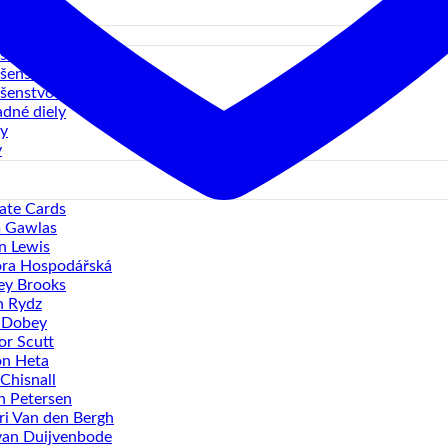
sť 5XL
ušenstvo letiek
ušenstvo násadiek
ušenstvo terčov
dné diely
y
y
ate Cards
 Gawlas
n Lewis
ra Hospodářská
ey Brooks
n Rydz
 Dobey
r Scutt
n Heta
Chisnall
 Petersen
ri Van den Bergh
van Duijvenbode