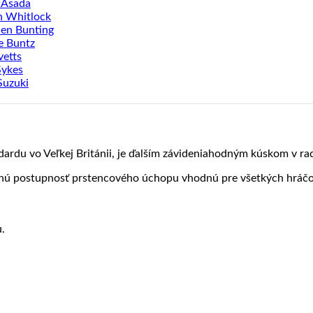
 Asada
n Whitlock
en Bunting
e Buntz
vetts
Sykes
Suzuki
dardu vo Veľkej Británii, je ďalším závideniahodným kúskom v r
ntnú postupnosť prstencového úchopu vhodnú pre všetkých hráčo
.