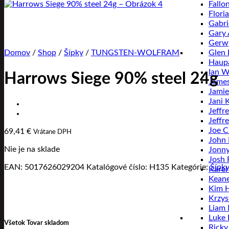
Fallo
Flori
Gabri
Gary
Gerwy
Glen 
Domov
/
Shop
/
Šípky
/
TUNGSTEN-WOLFRAM
Haup
Ian W
Harrows Siege 90% steel 24g
Jame
Jamie
Jani 
Jeffr
Jeffr
Joe C
69,41
€
Vrátane DPH
John
Nie je na sklade
Jonny
Josh 
EAN:
5017626029204
Katalógové číslo:
H135
Kategórie:
Šípky
Karel
Keane
Kim 
Krzys
Liam
Luke
Všetok Tovar skladom
Ricky