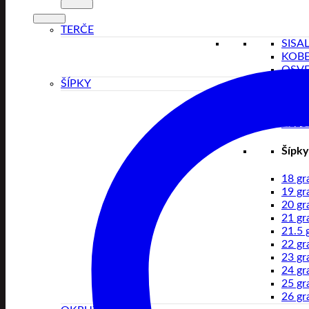
TERČE
SISA
KOB
OSVE
ŠÍPKY
BRA
TUN
ALLO
Šípky
18 g
19 g
20 g
21 g
21.5 
22 g
23 g
24 g
25 g
26 g