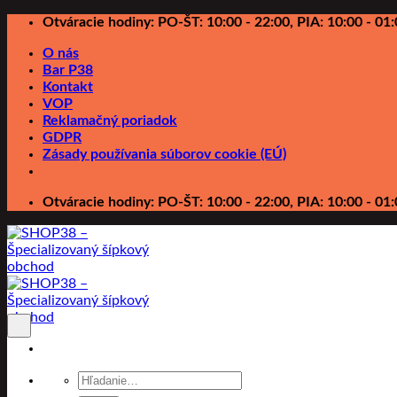
Preskočiť
Otváracie hodiny: PO-ŠT: 10:00 - 22:00, PIA: 10:00 - 01:
na
O nás
obsah
Bar P38
Kontakt
VOP
Reklamačný poriadok
GDPR
Zásady používania súborov cookie (EÚ)
Otváracie hodiny: PO-ŠT: 10:00 - 22:00, PIA: 10:00 - 01:
Hľadať: