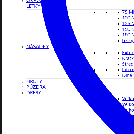
OKRUŽIA
LETKY
75 
100 
125 
150 
180 
Letky
NÁSADKY
Extra
Krátk
Stred
Inter
Dlhé
HROTY
PÚZDRA
DRESY
Veľko
Veľko
Veľko
Veľko
Veľko
Veľko
Veľko