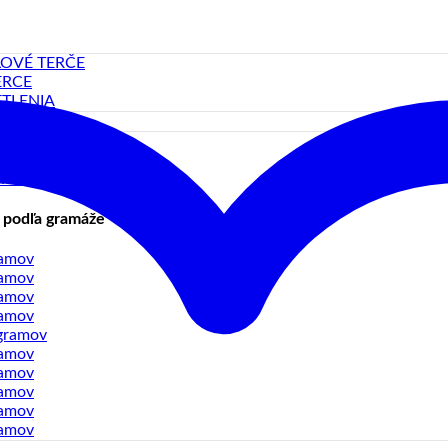
LOVÉ TERČE
ERCE
TLENIA
SS-MOSADZ
GSTEN-WOLFRAM
Y-ZLIATINA
 podľa gramáže
ramov
ramov
ramov
ramov
gramov
ramov
ramov
ramov
ramov
ramov