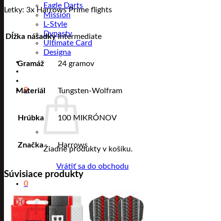
Eagle Darts
Letky: 3x Harrows Prime flights
Mission
L-Style
Dynasty
Dĺžka násadky
Intermediate
Ultimate Card
Designa
Gramáž
24 gramov
0
Materiál
Tungsten-Wolfram
Hrúbka
100 MIKRÓNOV
Značka
Harrows
Žiadne produkty v košíku.
Vrátiť sa do obchodu
Súvisiace produkty
0
Košík