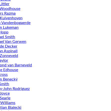
ittler
 Woodhouse
rs Razma
 Kuivenhoven
o Vandenbogaerde
in Lukeman
Hopp
el Smith
ael Van Gerwen
de Decker
n Aspinall
 Zonneveld
aylor
ond van Barneveld
ie Edhouse
ross
n Benecký
Smith
-John Rodriguez
Joyce
Searle
 Williams
tian Bialecki