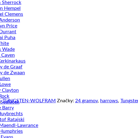
n Sherrock
an Hempel
el Clemens
 Anderson
n Price
Durrant
ai Puha
hite
s Wade
 Caven
Kerkinarkaus
ey de Graaf
ey de Zwaan
ullen
 Lowe
 Clayton
Rock
,
TUNGSTEN-WOLFRAM
Značky:
24 gramov
,
harrows
,
Tungst
 Sedláček
 Barry
Huybrechts
tof Ratajski
 Maendl-Lawrance
 Humphries
 Evans