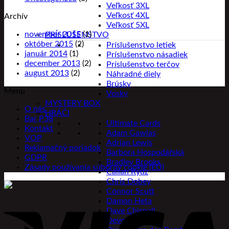
Veľkosť 3XL
Veľkosť 4XL
Archív
Veľkosť 5XL
november 2015
(1)
PRÍSLUŠENSTVO
október 2015
(2)
Príslušenstvo letiek
január 2014
(1)
Príslušenstvo násadiek
december 2013
(2)
Príslušenstvo terčov
august 2013
(2)
Náhradné diely
Brúsky
Menu
Vosky
MYSTERY BOX
O nás
HRÁČI
Bar P38
Ultimate Cards
Kontakt
Adam Gawlas
VOP
Adrian Lewis
Reklamačný poriadok
Barbora Hospodářská
GDPR
Bradley Brooks
Zásady používania súborov cookie (EÚ)
Callan Rydz
Chris Dobey
Connor Scutt
Damon Heta
Dave Chisnall
Devon Petersen