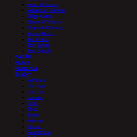
Scott Williams
Sebastian Bialecki
Seigo Asada
Simon Whitlock
Stephen Bunting
Stowe Buntz
Ted Evetts
Tom Sykes
Toru Suzuki
BAZÁR
ZĽAVY
PODCAST
Značky
Winmau
Harrows
Unicorn
Condor
Bull’s
Shot
Target
Robson
Slydart
Pentathlon