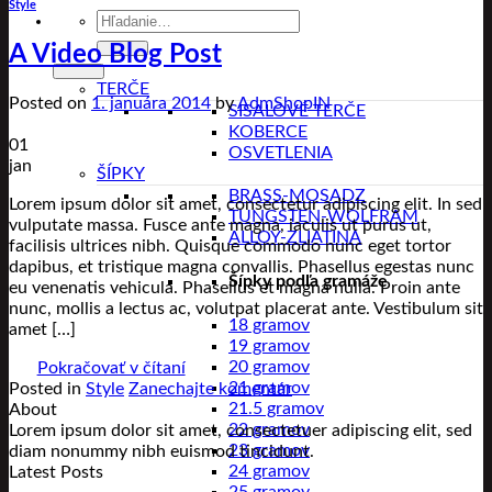
Style
Hľadať:
A Video Blog Post
TERČE
Posted on
1. januára 2014
by
AdmShopIN
SISALOVÉ TERČE
KOBERCE
01
OSVETLENIA
jan
ŠÍPKY
BRASS-MOSADZ
Lorem ipsum dolor sit amet, consectetur adipiscing elit. In sed
TUNGSTEN-WOLFRAM
vulputate massa. Fusce ante magna, iaculis ut purus ut,
ALLOY-ZLIATINA
facilisis ultrices nibh. Quisque commodo nunc eget tortor
dapibus, et tristique magna convallis. Phasellus egestas nunc
Šípky podľa gramáže
eu venenatis vehicula. Phasellus et magna nulla. Proin ante
nunc, mollis a lectus ac, volutpat placerat ante. Vestibulum sit
18 gramov
amet […]
19 gramov
20 gramov
Pokračovať v čítaní
21 gramov
Posted in
Style
Zanechajte komentár
21.5 gramov
About
22 gramov
Lorem ipsum dolor sit amet, consectetuer adipiscing elit, sed
23 gramov
diam nonummy nibh euismod tincidunt.
24 gramov
Latest Posts