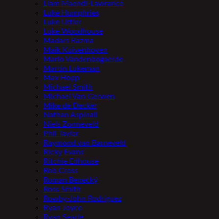
Liam Maendl-Lawrance
Luke Humphries
Luke Littler
Luke Woodhouse
Madars Razma
Maik Kuivenhoven
Mario Vandenbogaerde
Martin Lukeman
Max Hopp
Michael Smith
Michael Van Gerwen
Mike de Decker
Nathan Aspinall
Niels Zonneveld
Phil Taylor
Raymond van Barneveld
Ricky Evans
Ritchie Edhouse
Rob Cross
Roman Benecký
Ross Smith
Rowby-John Rodriguez
Ryan Joyce
Ryan Searle