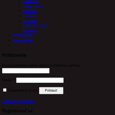
Caliburn
Eagle Darts
Mission
L-Style
Dynasty
Ultimate Card
Designa
Prihlásenie
Newsletter
Prihlásenie
Povinné
Používateľské meno alebo e-mailová adresa
*
Povinné
Heslo
*
Zapamätať si ma
Prihlásiť
Zabudli ste heslo?
Registrovať sa