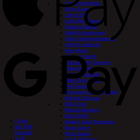
Luke Humphries
Ricky Evans
Luke Littler
Luke Woodhouse
Madars Razma
Maik Kuivenhoven
Mario Vandenbogaerde
Martin Lukeman
Max Hopp
Michael Smith
Michael Van Gerwen
Mike de Decker
Nathan Aspinall
Niels Zonneveld
Phil Taylor
Raymond van Barneveld
Ritchie Edhouse
Rob Cross
Roman Benecký
Ross Smith
O nás
Rowby-John Rodriguez
Bar P38
Ryan Joyce
Kontakt
Ryan Searle
VOP
Scott Williams