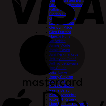
Dimitri Van den Bergh
Dirk van Duijvenbode
Fallon Sherrock
Florian Hempel
Gabriel Clemens
Gary Anderson
Gerwyn Price
Glen Durrant
Haupai Puha
Ian White
James Wade
Jamie Caven
Jani Kerkinarkaus
Jeffrey de Graaf
Jeffrey de Zwaan
Joe Cullen
John Lowe
Jonny Clayton
Josh Rock
Karel Sedláček
Keane Barry
Kim Huybrechts
Krzystof Ratajski
Liam Maendl-Lawrance