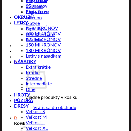
24 gramov
Pentathlon
25 gramov
Caliburn
26 gramov
Eagle Darts
OKRUŽIA
Mission
LETKY
L-Style
75 MIKRÓNOV
Dynasty
100 MIKRÓNOV
Ultimate Card
125 MIKRÓNOV
Designa
150 MIKRONOV
180 MIKRÓNOV
Letky s násadkami
NÁSADKY
0
Extra krátke
Krátke
Stredné
Intermediate
Dlhé
HROTY
Žiadne produkty v košíku.
PÚZDRA
DRESY
Vrátiť sa do obchodu
Veľkosť S
Veľkosť M
0
Veľkosť L
Košík
Veľkosť XL