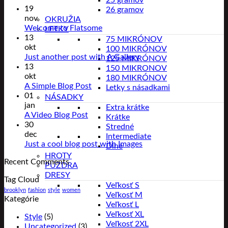
25 gramov
19
26 gramov
nov
OKRUŽIA
Welcome to Flatsome
LETKY
13
75 MIKRÓNOV
okt
100 MIKRÓNOV
Just another post with A Gallery
125 MIKRÓNOV
13
150 MIKRONOV
okt
180 MIKRÓNOV
A Simple Blog Post
Letky s násadkami
01
NÁSADKY
jan
Extra krátke
A Video Blog Post
Krátke
30
Stredné
dec
Intermediate
Just a cool blog post with Images
Dlhé
HROTY
Recent Comments
PÚZDRA
DRESY
Tag Cloud
Veľkosť S
brooklyn
fashion
style
women
Veľkosť M
Kategórie
Veľkosť L
Veľkosť XL
Style
(5)
Veľkosť 2XL
Uncategorized
(3)