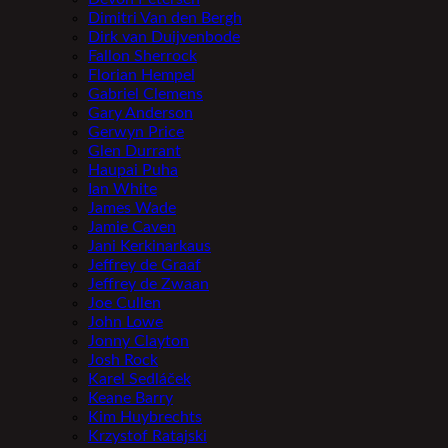
Dimitri Van den Bergh
Dirk van Duijvenbode
Fallon Sherrock
Florian Hempel
Gabriel Clemens
Gary Anderson
Gerwyn Price
Glen Durrant
Haupai Puha
Ian White
James Wade
Jamie Caven
Jani Kerkinarkaus
Jeffrey de Graaf
Jeffrey de Zwaan
Joe Cullen
John Lowe
Jonny Clayton
Josh Rock
Karel Sedláček
Keane Barry
Kim Huybrechts
Krzystof Ratajski