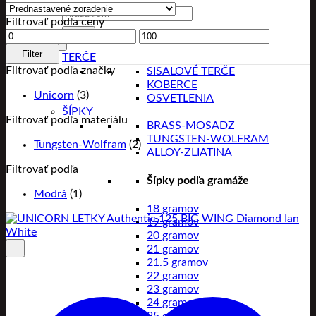
Hľadať:
Filtrovať podľa ceny
Minimálna
Maximálna
cena
cena
Filter
TERČE
Filtrovať podľa značky
SISALOVÉ TERČE
KOBERCE
Unicorn
(3)
OSVETLENIA
ŠÍPKY
Filtrovať podľa materiálu
BRASS-MOSADZ
TUNGSTEN-WOLFRAM
Tungsten-Wolfram
(2)
ALLOY-ZLIATINA
Filtrovať podľa
Šípky podľa gramáže
Modrá
(1)
18 gramov
19 gramov
20 gramov
21 gramov
21.5 gramov
22 gramov
23 gramov
24 gramov