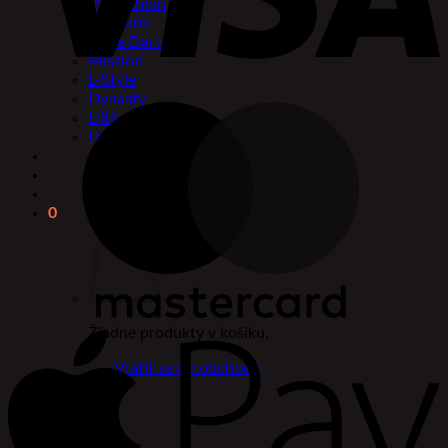
Pentathlon
Caliburn
Eagle Darts
Mission
L-Style
Dynasty
Ultimate Card
Designa
0
Žiadne produkty v košíku.
Vrátiť sa do obchodu
0
Košík