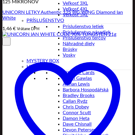
125 MIKRONOV
Veľkosť 3XL
Veľkosť 4XL
UNICORN LETKY Authentic 125 BIG WING Diamond Ian
Veľkosť 5XL
White
PRÍSLUŠENSTVO
Príslušenstvo letiek
1,46
€
Vrátane DPH
Príslušenstvo násadiek
Príslušenstvo terčov
Náhradné diely
Brúsky
Vosky
MYSTERY BOX
HRÁČI
Ultimate Cards
Adam Gawlas
Adrian Lewis
Barbora Hospodářská
Bradley Brooks
Callan Rydz
Chris Dobey
Connor Scutt
Damon Heta
Dave Chisnall
Devon Petersen