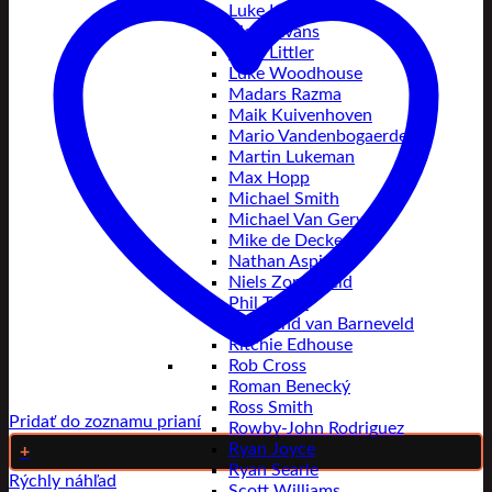
Luke Humphries
Ricky Evans
Luke Littler
Luke Woodhouse
Madars Razma
Maik Kuivenhoven
Mario Vandenbogaerde
Martin Lukeman
Max Hopp
Michael Smith
Michael Van Gerwen
Mike de Decker
Nathan Aspinall
Niels Zonneveld
Phil Taylor
Raymond van Barneveld
Ritchie Edhouse
Rob Cross
Roman Benecký
Ross Smith
Pridať do zoznamu prianí
Rowby-John Rodriguez
Ryan Joyce
+
Ryan Searle
Rýchly náhľad
Scott Williams