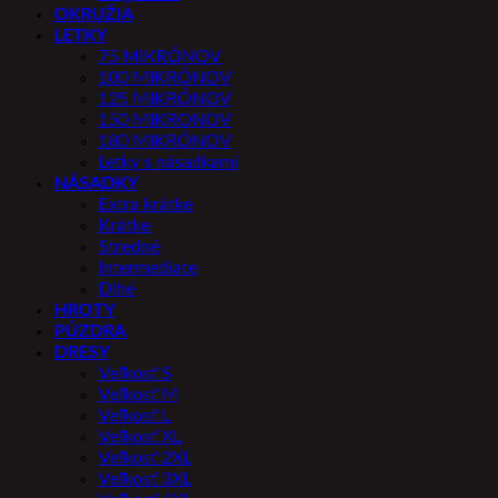
OKRUŽIA
LETKY
75 MIKRÓNOV
100 MIKRÓNOV
125 MIKRÓNOV
150 MIKRONOV
180 MIKRÓNOV
Letky s násadkami
NÁSADKY
Extra krátke
Krátke
Stredné
Intermediate
Dlhé
HROTY
PÚZDRA
DRESY
Veľkosť S
Veľkosť M
Veľkosť L
Veľkosť XL
Veľkosť 2XL
Veľkosť 3XL