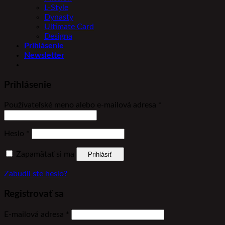
L-Style
Dynasty
Ultimate Card
Designa
Prihlásenie
Newsletter
Prihlásenie
Povinné
Používateľské meno alebo e-mailová adresa
*
Povinné
Heslo
*
Zapamätať si ma
Prihlásiť
Zabudli ste heslo?
Registrovať sa
Povinné
E-mailová adresa
*