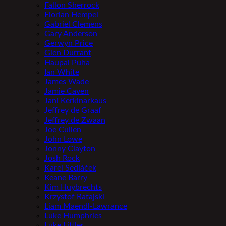
Fallon Sherrock
Florian Hempel
Gabriel Clemens
Gary Anderson
Gerwyn Price
Glen Durrant
Haupai Puha
Ian White
James Wade
Jamie Caven
Jani Kerkinarkaus
Jeffrey de Graaf
Jeffrey de Zwaan
Joe Cullen
John Lowe
Jonny Clayton
Josh Rock
Karel Sedláček
Keane Barry
Kim Huybrechts
Krzystof Ratajski
Liam Maendl-Lawrance
Luke Humphries
Luke Littler