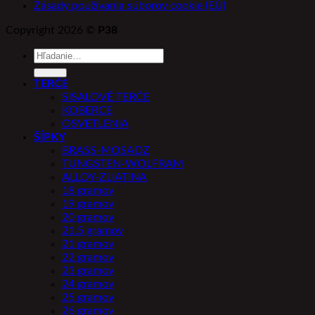
Zásady používania súborov cookie (EÚ)
Copyright 2026 ©
P38
Hľadať:
TERČE
SISALOVÉ TERČE
KOBERCE
OSVETLENIA
ŠÍPKY
BRASS-MOSADZ
TUNGSTEN-WOLFRAM
ALLOY-ZLIATINA
18 gramov
19 gramov
20 gramov
21.5 gramov
21 gramov
22 gramov
23 gramov
24 gramov
25 gramov
26 gramov