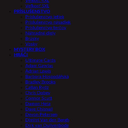
Veľkosť 4XL
Veľkosť 5XL
PRÍSLUŠENSTVO
Príslušenstvo letiek
Príslušenstvo násadiek
Príslušenstvo terčov
Náhradné diely
Brúsky
Vosky
MYSTERY BOX
HRÁČI
Ultimate Cards
Adam Gawlas
Adrian Lewis
Barbora Hospodářská
Bradley Brooks
Callan Rydz
Chris Dobey
Connor Scutt
Damon Heta
Dave Chisnall
Devon Petersen
Dimitri Van den Bergh
Dirk van Duijvenbode