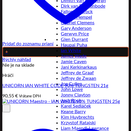
Dimitri Van den Bergh
Dirk van Duijvenbode
Fallon Sherrock
Florian Hempel
Gabriel Clemens
Gary Anderson
Gerwyn Price
Glen Durrant
Pridať do zoznamu prianí
Haupai Puha
Ian White
+
James Wade
Rýchly náhľad
Jamie Caven
Nie je na sklade
Jani Kerkinarkaus
Jeffrey de Graaf
Hráči
Jeffrey de Zwaan
Joe Cullen
UNICORN IAN WHITE CODE 90% TUNGSTEN 21g
John Lowe
Jonny Clayton
90,55
€
Vrátane DPH
Josh Rock
Karel Sedláček
Keane Barry
Kim Huybrechts
Krzystof Ratajski
Liam Maendl-Lawrance