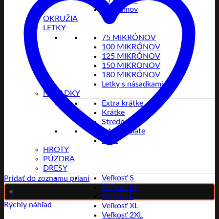
25 gramov
26 gramov
OKRUŽIA
LETKY
75 MIKRÓNOV
100 MIKRÓNOV
125 MIKRÓNOV
150 MIKRONOV
180 MIKRÓNOV
Letky s násadkami
NÁSADKY
Extra krátke
Krátke
Stredné
Intermediate
Dlhé
HROTY
PÚZDRA
DRESY
Veľkosť S
Pridať do zoznamu prianí
Veľkosť M
+
Veľkosť L
Rýchly náhľad
Veľkosť XL
Veľkosť 2XL