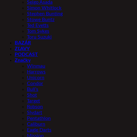
Seigo Asada
Simon Whitlock
Stephen Bunting
Stowe Buntz
Ted Evetts
Tom Sykes
Toru Suzuki
BAZÁR
ZĽAVY
PODCAST
Značky
Winmau
Harrows
Unicorn
Condor
Bull’s
Shot
Target
Robson
Slydart
Pentathlon
Caliburn
Eagle Darts
Mission