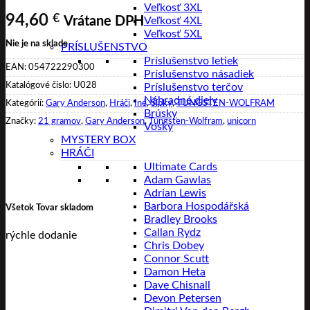
Veľkosť 3XL
94,60
€
Vrátane DPH
Veľkosť 4XL
Veľkosť 5XL
Nie je na sklade
PRÍSLUŠENSTVO
Príslušenstvo letiek
EAN:
054722290300
Príslušenstvo násadiek
Katalógové číslo:
U028
Príslušenstvo terčov
Náhradné diely
Kategórií:
Gary Anderson
,
Hráči
,
Iné
,
Šípky
,
TUNGSTEN-WOLFRAM
Brúsky
Značky:
21 gramov
,
Gary Anderson
,
Tungsten-Wolfram
,
unicorn
Vosky
MYSTERY BOX
HRÁČI
Ultimate Cards
Adam Gawlas
Adrian Lewis
Barbora Hospodářská
Všetok Tovar skladom
Bradley Brooks
Callan Rydz
rýchle dodanie
Chris Dobey
Connor Scutt
Damon Heta
Dave Chisnall
Devon Petersen