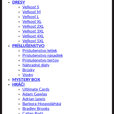
DRESY
Veľkosť S
Veľkosť M
Veľkosť L
Veľkosť XL
Veľkosť 2XL
Veľkosť 3XL
Veľkosť 4XL
Veľkosť 5XL
PRÍSLUŠENSTVO
Príslušenstvo letiek
Príslušenstvo násadiek
Príslušenstvo terčov
Náhradné diely
Brúsky
Vosky
MYSTERY BOX
HRÁČI
Ultimate Cards
Adam Gawlas
Adrian Lewis
Barbora Hospodářská
Bradley Brooks
Callan Rydz