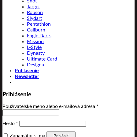
Shot
Target
Robson
Slydart
Pentathlon
Caliburn
Eagle Darts
Mission
L-Style
Dynasty
Ultimate Card
Designa
Prihlásenie
Newsletter
Prihlásenie
Povinné
Používateľské meno alebo e-mailová adresa
*
Povinné
Heslo
*
Zapamätať si ma
Prihlásiť