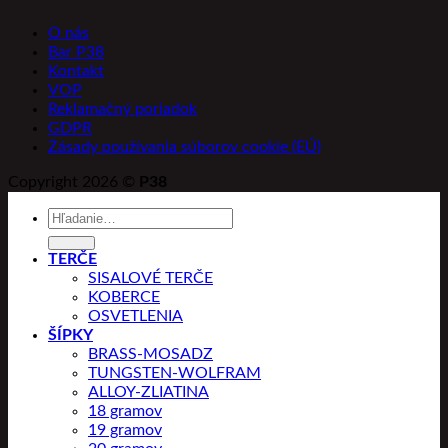
O nás
Bar P38
Kontakt
VOP
Reklamačný poriadok
GDPR
Zásady používania súborov cookie (EÚ)
Copyright 2026 ©
P38
Hľadať:
TERČE
SISALOVÉ TERČE
KOBERCE
OSVETLENIA
ŠÍPKY
BRASS-MOSADZ
TUNGSTEN-WOLFRAM
ALLOY-ZLIATINA
18 gramov
19 gramov