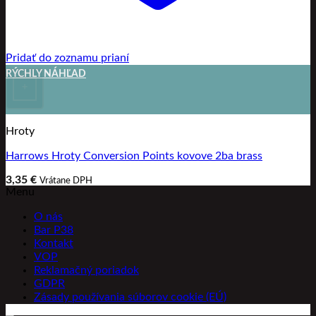
Pridať do zoznamu prianí
RÝCHLY NÁHĽAD
+
Hroty
Harrows Hroty Conversion Points kovove 2ba brass
3,35
€
Vrátane DPH
Menu
O nás
Bar P38
Kontakt
VOP
Reklamačný poriadok
GDPR
Zásady používania súborov cookie (EÚ)