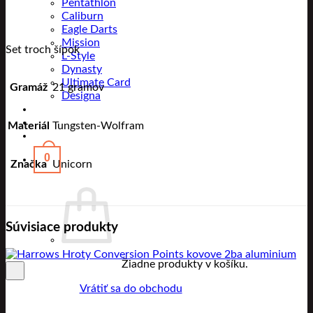
Pentathlon
Caliburn
Eagle Darts
Mission
Set troch šípok
L-Style
Dynasty
Ultimate Card
Gramáž
21 gramov
Designa
Materiál
Tungsten-Wolfram
0
Značka
Unicorn
Súvisiace produkty
Žiadne produkty v košíku.
Vrátiť sa do obchodu