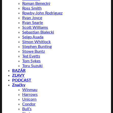
Roman Benecký
Ross Smith
Rowby-John Rodriguez
Ryan Joyce
Ryan Searle
Scott Williams
Sebastian Bialecki
Seigo Asada
Simon Whitlock
Stephen Bunting
Stowe Buntz
Ted Evetts
Tom Sykes
Toru Suzuki
BAZÁR
ZĽAVY
PODCAST
Značky
Winmau
Harrows
Unicorn
Condor
Bull’s