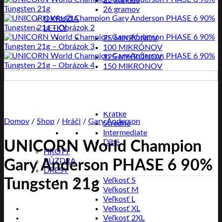
25 gramov
26 gramov
OKRUŽIA
LETKY
75 MIKRÓNOV
100 MIKRÓNOV
125 MIKRÓNOV
150 MIKRONOV
180 MIKRÓNOV
Letky s násadkami
NÁSADKY
Extra krátke
Krátke
Domov
/
Shop
/
Hráči
/
Gary Anderson
Stredné
Intermediate
Dlhé
UNICORN World Champion
HROTY
PÚZDRA
Gary Anderson PHASE 6 90%
DRESY
Tungsten 21g
Veľkosť S
Veľkosť M
Veľkosť L
Veľkosť XL
Veľkosť 2XL