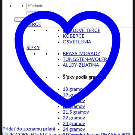
Hľadať:
TERČE
SISALOVÉ TERČE
KOBERCE
OSVETLENIA
ŠÍPKY
BRASS-MOSADZ
TUNGSTEN-WOLFRAM
ALLOY-ZLIATINA
Šípky podľa gramáže
18 gramov
19 gramov
20 gramov
21 gramov
21.5 gramov
22 gramov
23 gramov
Pridať do zoznamu prianí
24 gramov