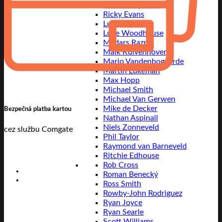
Luke Humphries
Ricky Evans
Luke Littler
Luke Woodhouse
Madars Razma
Maik Kuivenhoven
Mario Vandenbogaerde
Martin Lukeman
Max Hopp
Michael Smith
Michael Van Gerwen
Mike de Decker
Bezpečná platba kartou
Nathan Aspinall
Niels Zonneveld
cez službu Comgate
Phil Taylor
Raymond van Barneveld
Ritchie Edhouse
Rob Cross
Roman Benecký
Ross Smith
Rowby-John Rodriguez
Ryan Joyce
Ryan Searle
Scott Williams