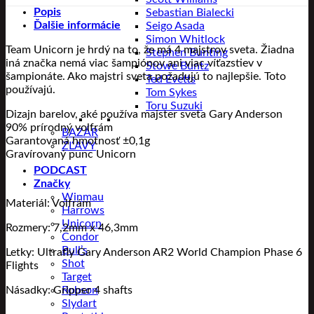
Popis
Sebastian Bialecki
Ďalšie informácie
Seigo Asada
Simon Whitlock
Team Unicorn je hrdý na to, že má 4 majstrov sveta. Žiadna
Stephen Bunting
iná značka nemá viac šampiónov ani viac víťazstiev v
Stowe Buntz
šampionáte. Ako majstri sveta požadujú to najlepšie. Toto
Ted Evetts
používajú.
Tom Sykes
Toru Suzuki
Dizajn barelov, aké používa majster sveta Gary Anderson
90% prírodný volfrám
BAZÁR
Garantovaná hmotnosť ±0,1g
ZĽAVY
Gravírovaný punc Unicorn
PODCAST
Značky
Winmau
Materiál: Volfrám
Harrows
Unicorn
Rozmery: 7,2mm x 46,3mm
Condor
Bull’s
Letky: Ultrafly Gary Anderson AR2 World Champion Phase 6
Shot
Flights
Target
Násadky: Gripper 4 shafts
Robson
Slydart