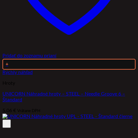
Pridať do zoznamu prianí
+
Rýchly náhľad
Hroty
UNICORN Náhradné hroty – STEEL – Needle Groove 6 –
Štandard
5,06
€
Vrátane DPH