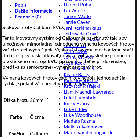
Haupai Puha
Popis
Ian White
Ďalšie informácie
James Wade
Recenzie (0)
Jamie Caven
Šípkové hroty Caliburn EVO.
Jani Kerkinarkaus
Jeffrey de Graaf
Tento inovatívny systém od Caliburn je navrhnutý tak, aby
Jeffrey de Zwaan
umožňoval mimoriadne jednoduchú výmenu kovových hrotov
Joe Cullen
vašich steelových šípok. Vďaka závitovému mechanizmu stačí
John Lowe
do tela šípky naskrutkovať nový spigot a následne pomocou
Jonny Clayton
praktického nástroja
EVO tip tool
(voliteľné príslušenstvo,
Josh Rock
predáva sa samostatne) vymeniť samotný hrot.
Karel Sedláček
Keane Barry
Výmena kovových hrotov ešte nikdy nebola jednoduchšia –
Kim Huybrechts
rýchla, spoľahlivá a bez zbytočnej námahy.
Krzystof Ratajski
Liam Maendl-Lawrance
Luke Humphries
Dlžka hrotu
36mm
Ricky Evans
Luke Littler
Luke Woodhouse
Farba
Čierna
Madars Razma
Maik Kuivenhoven
Mario Vandenbogaerde
Značka
Caliburn