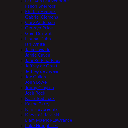
Dirk van Duijvenbode
Fallon Sherrock
Florian Hempel
Gabriel Clemens
Gary Anderson
Gerwyn Price
Glen Durrant
Haupai Puha
Ian White
James Wade
Jamie Caven
Jani Kerkinarkaus
Jeffrey de Graaf
Jeffrey de Zwaan
Joe Cullen
John Lowe
Jonny Clayton
Josh Rock
Karel Sedláček
Keane Barry
Kim Huybrechts
Krzystof Ratajski
Liam Maendl-Lawrance
Luke Humphries