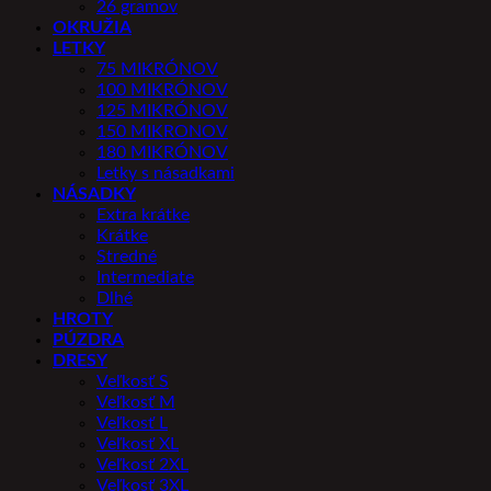
26 gramov
OKRUŽIA
LETKY
75 MIKRÓNOV
100 MIKRÓNOV
125 MIKRÓNOV
150 MIKRONOV
180 MIKRÓNOV
Letky s násadkami
NÁSADKY
Extra krátke
Krátke
Stredné
Intermediate
Dlhé
HROTY
PÚZDRA
DRESY
Veľkosť S
Veľkosť M
Veľkosť L
Veľkosť XL
Veľkosť 2XL
Veľkosť 3XL