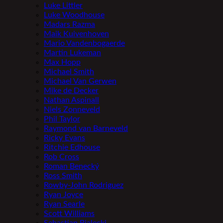
Luke Littler
Luke Woodhouse
Madars Razma
Maik Kuivenhoven
Mario Vandenbogaerde
Martin Lukeman
Max Hopp
Michael Smith
Michael Van Gerwen
Mike de Decker
Nathan Aspinall
Niels Zonneveld
Phil Taylor
Raymond van Barneveld
Ricky Evans
Ritchie Edhouse
Rob Cross
Roman Benecký
Ross Smith
Rowby-John Rodriguez
Ryan Joyce
Ryan Searle
Scott Williams