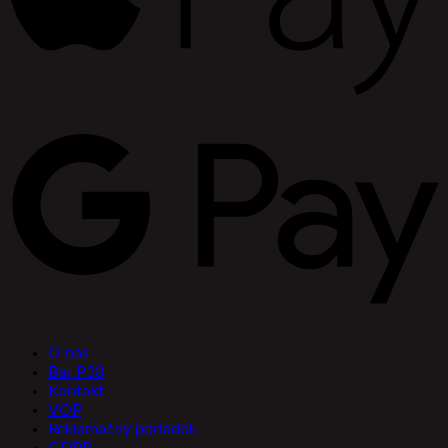
O nás
Bar P38
Kontakt
VOP
Reklamačný poriadok