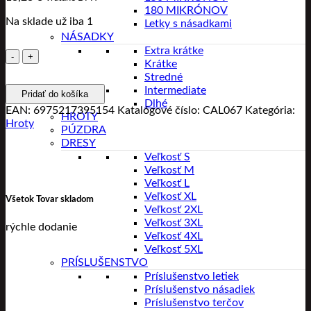
180 MIKRÓNOV
Na sklade už iba 1
Letky s násadkami
NÁSADKY
Extra krátke
množstvo
Krátke
Caliburn
Stredné
hroty
Intermediate
Pridať do košíka
EVO
Dlhé
-
EAN:
6975217395154
Katalógové číslo:
CAL067
Kategória:
HROTY
Ripple
Hroty
PÚZDRA
-
DRESY
Black
Veľkosť S
-
Veľkosť M
36mm
Veľkosť L
Veľkosť XL
Všetok Tovar skladom
Veľkosť 2XL
Veľkosť 3XL
rýchle dodanie
Veľkosť 4XL
Veľkosť 5XL
PRÍSLUŠENSTVO
Príslušenstvo letiek
Príslušenstvo násadiek
Príslušenstvo terčov