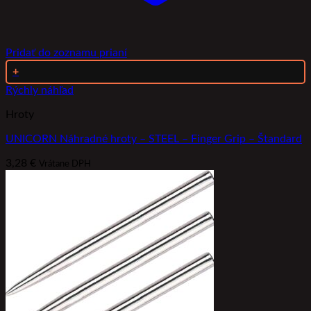
Pridať do zoznamu prianí
+
Rýchly náhľad
Hroty
UNICORN Náhradné hroty – STEEL – Finger Grip – Štandard
3,28
€
Vrátane DPH