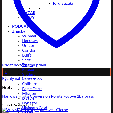
Toru Suzuki
BAZÁR
ZĽAVY
PODCAST
Značky
Winmau
Harrows
Unicorn
Condor
Bull’s
Shot
Target
Pridať do zoznamu prianí
Robson
+
Slydart
Rýchly náhľad
Pentathlon
Caliburn
Hroty
Eagle Darts
Mission
Harrows Hroty Conversion Points kovove 2ba brass
L-Style
Dynasty
3,35
€
Vrátane DPH
Ultimate Card
Designa