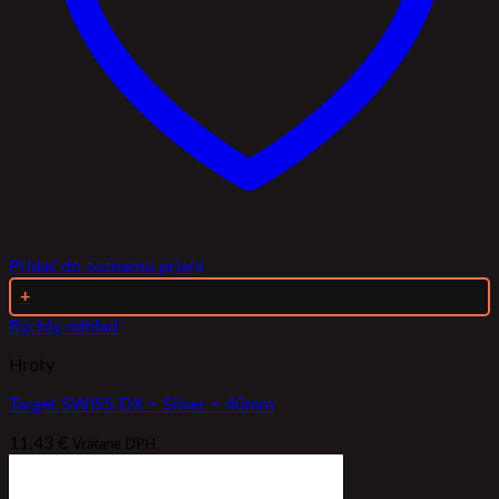
Pridať do zoznamu prianí
+
Rýchly náhľad
Hroty
Target SWISS DX – Silver – 40mm
11,43
€
Vrátane DPH