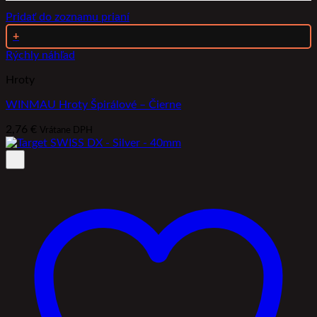
Pridať do zoznamu prianí
+
Rýchly náhľad
Hroty
WINMAU Hroty Špirálové – Čierne
2,76
€
Vrátane DPH