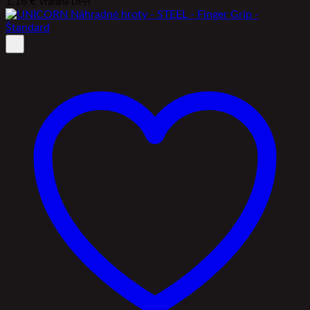
1,16
€
Vrátane DPH