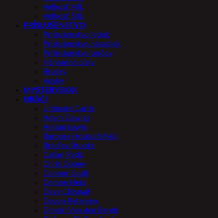
Veľkosť 4XL
Veľkosť 5XL
PRÍSLUŠENSTVO
Príslušenstvo letiek
Príslušenstvo násadiek
Príslušenstvo terčov
Náhradné diely
Brúsky
Vosky
MYSTERY BOX
HRÁČI
Ultimate Cards
Adam Gawlas
Adrian Lewis
Barbora Hospodářská
Bradley Brooks
Callan Rydz
Chris Dobey
Connor Scutt
Damon Heta
Dave Chisnall
Devon Petersen
Dimitri Van den Bergh