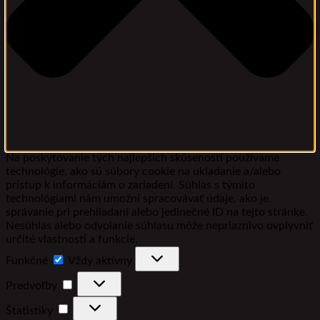
Na poskytovanie tých najlepších skúseností používame
technológie, ako sú súbory cookie na ukladanie a/alebo
prístup k informáciám o zariadení. Súhlas s týmito
technológiami nám umožní spracovávať údaje, ako je
správanie pri prehliadaní alebo jedinečné ID na tejto stránke.
Nesúhlas alebo odvolanie súhlasu môže nepriaznivo ovplyvniť
určité vlastnosti a funkcie.
Funkčné
Funkčné
Vždy aktívny
Predvoľby
Predvoľby
Štatistiky
Štatistiky