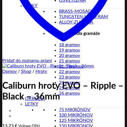
OSVETLENIA
ŠÍPKY
BRASS-MOSADZ
TUNGSTEN-WOLFRAM
ALLOY-ZLIATINA
Šípky podľa gramáže
18 gramov
19 gramov
20 gramov
Pridať do zoznamu prianí
21 gramov
21.5 gramov
Domov
/
Shop
/
Hroty
22 gramov
23 gramov
24 gramov
Caliburn hroty EVO – Ripple –
25 gramov
26 gramov
Black – 36mm
OKRUŽIA
LETKY
75 MIKRÓNOV
100 MIKRÓNOV
125 MIKRÓNOV
150 MIKRONOV
13,23
€
Vrátane DPH