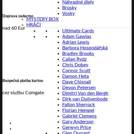
Náhradné diely
Brúsky
Vosky
Doprava zadarmo
MYSTERY BOX
HRÁČI
nad 60 Eur
Ultimate Cards
Adam Gawlas
Adrian Lewis
Barbora Hospodářská
Bradley Brooks
Callan Rydz
Chris Dobey
Connor Scutt
Damon Heta
Bezpečná platba kartou
Dave Chisnall
Devon Petersen
cez službu Comgate
Dimitri Van den Bergh
Dirk van Duijvenbode
Fallon Sherrock
Florian Hempel
Gabriel Clemens
Gary Anderson
Gerwyn Price
Glen Durrant