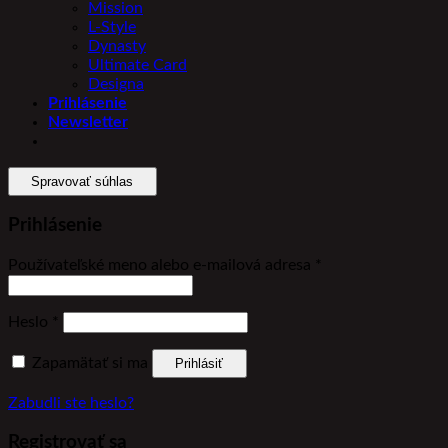
Mission
L-Style
Dynasty
Ultimate Card
Designa
Prihlásenie
Newsletter
Spravovať súhlas
Prihlásenie
Povinné
Používateľské meno alebo e-mailová adresa
*
Povinné
Heslo
*
Zapamätať si ma
Prihlásiť
Zabudli ste heslo?
Registrovať sa