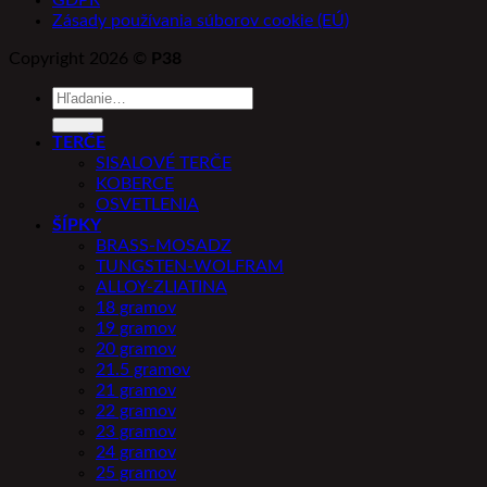
GDPR
Zásady používania súborov cookie (EÚ)
Copyright 2026 ©
P38
Hľadať:
TERČE
SISALOVÉ TERČE
KOBERCE
OSVETLENIA
ŠÍPKY
BRASS-MOSADZ
TUNGSTEN-WOLFRAM
ALLOY-ZLIATINA
18 gramov
19 gramov
20 gramov
21.5 gramov
21 gramov
22 gramov
23 gramov
24 gramov
25 gramov