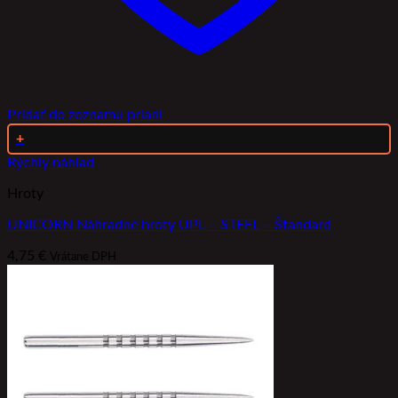
Pridať do zoznamu prianí
+
Rýchly náhľad
Hroty
UNICORN Náhradné hroty UPL – STEEL – Štandard
4,75
€
Vrátane DPH