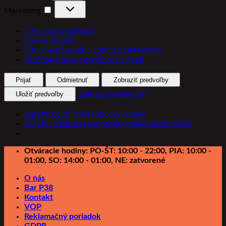
Marketing
Marketing
Spravovať možnosti
Správa služieb
Spravovať {vendor_count} dodávateľov
Prečítajte si viac o týchto účeloch
Prijať
Odmietnuť
Zobraziť predvoľby
Zobraziť predvoľby
Uložiť predvoľby
Zásady používania súborov cookie
GDPR – Ochrana osobných údajov spotrebiteľa
Preskočiť
Otváracie hodiny: PO-ŠT: 10:00 - 22:00, PIA: 10:00 -
na
01:00, SO: 14:00 - 01:00, NE: zatvorené
obsah
O nás
Bar P38
Kontakt
VOP
Reklamačný poriadok
GDPR