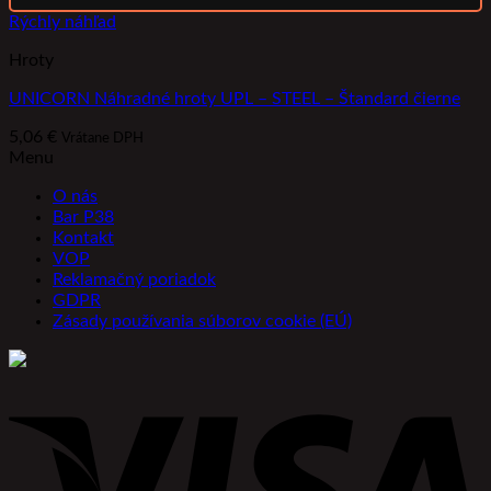
Rýchly náhľad
Hroty
UNICORN Náhradné hroty UPL – STEEL – Štandard čierne
5,06
€
Vrátane DPH
Menu
O nás
Bar P38
Kontakt
VOP
Reklamačný poriadok
GDPR
Zásady používania súborov cookie (EÚ)