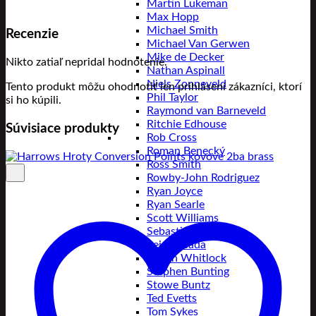
Martin Lukeman
Max Hopp
Michael Smith
Recenzie
Michael Van Gerwen
Mike de Decker
Nikto zatiaľ nepridal hodnotenie.
Nathan Aspinall
Niels Zonneveld
Tento produkt môžu ohodnotiť len prihlásení zákazníci, ktorí
Phil Taylor
si ho kúpili.
Raymond van Barneveld
Ritchie Edhouse
Súvisiace produkty
Rob Cross
Roman Benecký
Ross Smith
Rowby-John Rodriguez
Ryan Joyce
Ryan Searle
Scott Williams
Sebastian Bialecki
Seigo Asada
Simon Whitlock
Stephen Bunting
Stowe Buntz
Ted Evetts
Tom Sykes