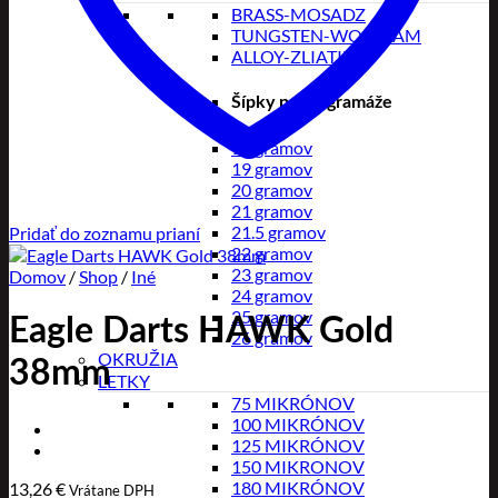
BRASS-MOSADZ
TUNGSTEN-WOLFRAM
ALLOY-ZLIATINA
Šípky podľa gramáže
18 gramov
19 gramov
20 gramov
21 gramov
21.5 gramov
Pridať do zoznamu prianí
22 gramov
23 gramov
Domov
/
Shop
/
Iné
24 gramov
25 gramov
Eagle Darts HAWK Gold
26 gramov
OKRUŽIA
38mm
LETKY
75 MIKRÓNOV
100 MIKRÓNOV
125 MIKRÓNOV
150 MIKRONOV
180 MIKRÓNOV
13,26
€
Vrátane DPH