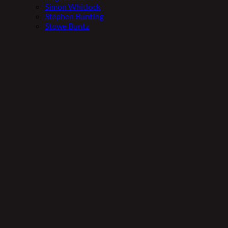
Simon Whitlock
Stephen Bunting
Stowe Buntz
Ted Evetts
Tom Sykes
Toru Suzuki
BAZÁR
ZĽAVY
PODCAST
Značky
Winmau
Harrows
Unicorn
Condor
Bull’s
Shot
Target
Robson
Slydart
Pentathlon
Caliburn
Eagle Darts
Mission