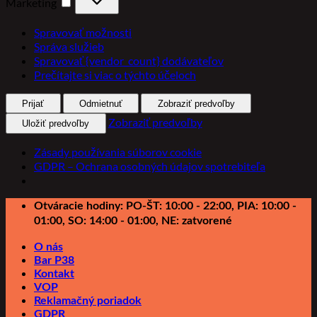
Marketing
Spravovať možnosti
Správa služieb
Spravovať {vendor_count} dodávateľov
Prečítajte si viac o týchto účeloch
Prijať
Odmietnuť
Zobraziť predvoľby
Zobraziť predvoľby
Uložiť predvoľby
Zásady používania súborov cookie
GDPR – Ochrana osobných údajov spotrebiteľa
Preskočiť
Otváracie hodiny: PO-ŠT: 10:00 - 22:00, PIA: 10:00 -
na
01:00, SO: 14:00 - 01:00, NE: zatvorené
obsah
O nás
Bar P38
Kontakt
VOP
Reklamačný poriadok
GDPR