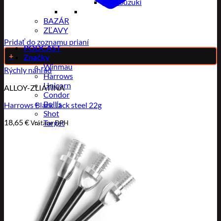
Toru Suzuki
BAZÁR
ZĽAVY
Pridať do zoznamu prianí
PODCAST
+
Značky
Winmau
Rýchly náhľad
Harrows
Unicorn
ALLOY-ZLIATINA
Condor
Bull’s
Harrows Black Jack steel 22g
Shot
18,65
€
Target
Vrátane DPH
Robson
Slydart
Pentathlon
Caliburn
Eagle Darts
Mission
L-Style
Dynasty
Ultimate Card
Designa