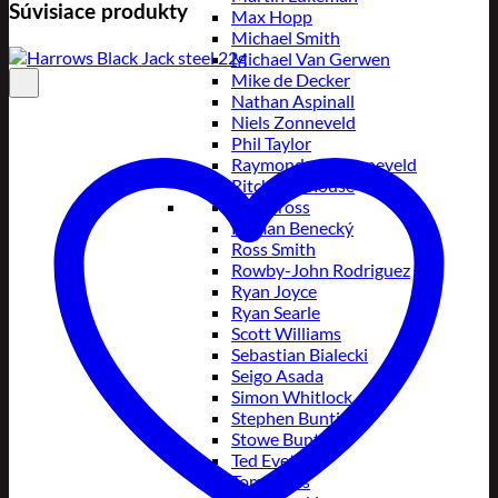
Súvisiace produkty
Max Hopp
Michael Smith
Michael Van Gerwen
Mike de Decker
Nathan Aspinall
Niels Zonneveld
Phil Taylor
Raymond van Barneveld
Ritchie Edhouse
Rob Cross
Roman Benecký
Ross Smith
Rowby-John Rodriguez
Ryan Joyce
Ryan Searle
Scott Williams
Sebastian Bialecki
Seigo Asada
Simon Whitlock
Stephen Bunting
Stowe Buntz
Ted Evetts
Tom Sykes