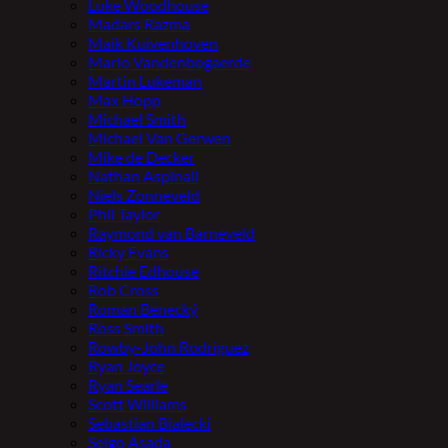
Luke Woodhouse
Madars Razma
Maik Kuivenhoven
Mario Vandenbogaerde
Martin Lukeman
Max Hopp
Michael Smith
Michael Van Gerwen
Mike de Decker
Nathan Aspinall
Niels Zonneveld
Phil Taylor
Raymond van Barneveld
Ricky Evans
Ritchie Edhouse
Rob Cross
Roman Benecký
Ross Smith
Rowby-John Rodriguez
Ryan Joyce
Ryan Searle
Scott Williams
Sebastian Bialecki
Seigo Asada