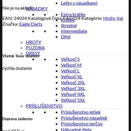
Letky s násadkami
Nie je na sklade
NÁSADKY
Extra krátke
EAN:
24024
Katalógové číslo:
EAG024
Kategórie:
Hroty
,
Iné
Krátke
Značka:
Eagle Darts
Stredné
Intermediate
Dlhé
HROTY
PÚZDRA
DRESY
Všetok Tovar skladom
Veľkosť S
Veľkosť M
rýchle dodanie
Veľkosť L
Veľkosť XL
Veľkosť 2XL
Veľkosť 3XL
Veľkosť 4XL
Veľkosť 5XL
PRÍSLUŠENSTVO
Príslušenstvo letiek
Príslušenstvo násadiek
Doprava zadarmo
Príslušenstvo terčov
Náhradné diely
nad 60 Eur