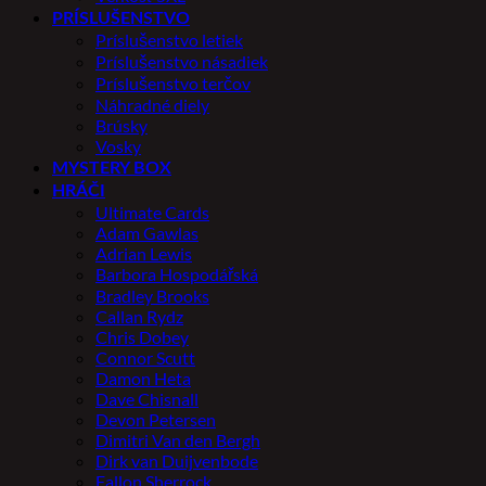
PRÍSLUŠENSTVO
Príslušenstvo letiek
Príslušenstvo násadiek
Príslušenstvo terčov
Náhradné diely
Brúsky
Vosky
MYSTERY BOX
HRÁČI
Ultimate Cards
Adam Gawlas
Adrian Lewis
Barbora Hospodářská
Bradley Brooks
Callan Rydz
Chris Dobey
Connor Scutt
Damon Heta
Dave Chisnall
Devon Petersen
Dimitri Van den Bergh
Dirk van Duijvenbode
Fallon Sherrock