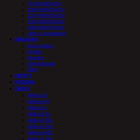
75 MIKRÓNOV
100 MIKRÓNOV
125 MIKRÓNOV
150 MIKRONOV
180 MIKRÓNOV
Letky s násadkami
NÁSADKY
Extra krátke
Krátke
Stredné
Intermediate
Dlhé
HROTY
PÚZDRA
DRESY
Veľkosť S
Veľkosť M
Veľkosť L
Veľkosť XL
Veľkosť 2XL
Veľkosť 3XL
Veľkosť 4XL
Veľkosť 5XL