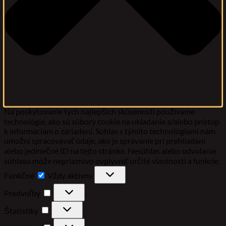
Na poskytovanie tých najlepších skúseností používame
technológie, ako sú súbory cookie na ukladanie a/alebo prístup
k informáciám o zariadení. Súhlas s týmito technológiami nám
umožní spracovávať údaje, ako je správanie pri prehliadaní
alebo jedinečné ID na tejto stránke. Nesúhlas alebo odvolanie
súhlasu môže nepriaznivo ovplyvniť určité vlastnosti a funkcie.
Funkčné
Funkčné
Vždy aktívny
Predvoľby
Predvoľby
Štatistiky
Štatistiky
Marketing