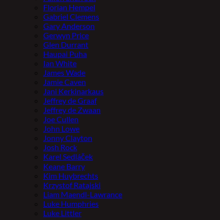
Florian Hempel
Gabriel Clemens
Gary Anderson
Gerwyn Price
Glen Durrant
Haupai Puha
Ian White
James Wade
Jamie Caven
Jani Kerkinarkaus
Jeffrey de Graaf
Jeffrey de Zwaan
Joe Cullen
John Lowe
Jonny Clayton
Josh Rock
Karel Sedláček
Keane Barry
Kim Huybrechts
Krzystof Ratajski
Liam Maendl-Lawrance
Luke Humphries
Luke Littler