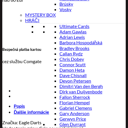
Brúsky
Vosky
MYSTERY BOX
HRÁČI
Ultimate Cards
Adam Gawlas
Adrian Lewis
Barbora Hospodářská
Bradley Brooks
Bezpečná platba kartou
Callan Rydz
Chris Dobey
cez službu Comgate
Connor Scutt
Damon Heta
Dave Chisnall
Devon Petersen
Dimitri Van den Bergh
Dirk van Duijvenbode
Fallon Sherrock
Florian Hempel
Popis
Gabriel Clemens
Ďalšie informácie
Gary Anderson
Gerwyn Price
Značka: Eagle Darts
Glen Durrant