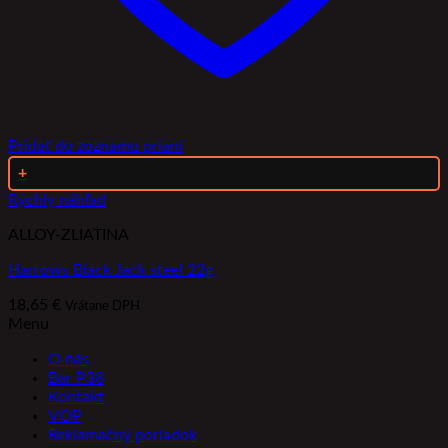
Pridať do zoznamu prianí
+
Rýchly náhľad
ALLOY-ZLIATINA
Harrows Black Jack steel 22g
18,65
€
Vrátane DPH
Menu
O nás
Bar P38
Kontakt
VOP
Reklamačný poriadok