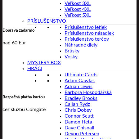
Veľkosť 3XL
Veľkosť 4XL
Veľkosť 5XL
PRÍSLUŠENSTVO
Príslušenstvo letiek
Doprava zadarmo
Príslušenstvo násadiek
Príslušenstvo terčov
nad 60 Eur
Náhradné diely
Brúsky
Vosky
MYSTERY BOX
HRÁČI
Ultimate Cards
Adam Gawlas
Adrian Lewis
Barbora Hospodářská
Bezpečná platba kartou
Bradley Brooks
Callan Rydz
cez službu Comgate
Chris Dobey
Connor Scutt
Damon Heta
Dave Chisnall
Devon Petersen