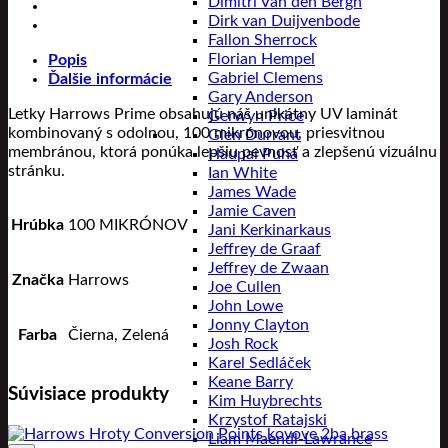
Dimitri Van den Bergh
Dirk van Duijvenbode
Fallon Sherrock
Florian Hempel
Popis
Gabriel Clemens
Ďalšie informácie
Gary Anderson
Letky Harrows Prime obsahujú náš unikátny UV laminát
Gerwyn Price
kombinovaný s odolnou, 100 mikrónovou, priesvitnou
Glen Durrant
membránou, ktorá ponúka lepšiu pevnosť a zlepšenú vizuálnu
Haupai Puha
stránku.
Ian White
James Wade
Jamie Caven
Hrúbka
100 MIKRÓNOV
Jani Kerkinarkaus
Jeffrey de Graaf
Jeffrey de Zwaan
Značka
Harrows
Joe Cullen
John Lowe
Jonny Clayton
Farba
Čierna, Zelená
Josh Rock
Karel Sedláček
Keane Barry
Súvisiace produkty
Kim Huybrechts
Krzystof Ratajski
Liam Maendl-Lawrance