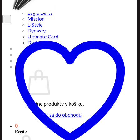
Pentathlon
Caliburn
Eagle Darts
Mission
L-Style
Dynasty
Ultimate Card
Designa
0
Žiadne produkty v košíku.
Vrátiť sa do obchodu
0
Košík