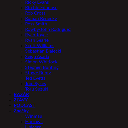
Ricky Evans
Ritchie Edhouse
Rob Cross
Roman Benecký
Ross Smith
Rowby-John Rodriguez
Ryan Joyce
Ryan Searle
Scott Williams
Sebastian Bialecki
Seigo Asada
Simon Whitlock
Stephen Bunting
Stowe Buntz
Ted Evetts
Tom Sykes
Toru Suzuki
BAZÁR
ZĽAVY
PODCAST
Značky
Winmau
Harrows
Unicorn