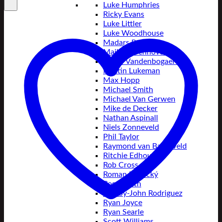
Luke Humphries
Ricky Evans
Luke Littler
Luke Woodhouse
Madars Razma
Maik Kuivenhoven
Mario Vandenbogaerde
Martin Lukeman
Max Hopp
Michael Smith
Michael Van Gerwen
Mike de Decker
Nathan Aspinall
Niels Zonneveld
Phil Taylor
Raymond van Barneveld
Ritchie Edhouse
Rob Cross
Roman Benecký
Ross Smith
Rowby-John Rodriguez
Ryan Joyce
Ryan Searle
Scott Williams