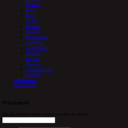
Condor
Bull’s
Shot
Target
Robson
Slydart
Pentathlon
Caliburn
Eagle Darts
Mission
L-Style
Dynasty
Ultimate Card
Designa
Prihlásenie
Newsletter
Prihlásenie
Povinné
Používateľské meno alebo e-mailová adresa
*