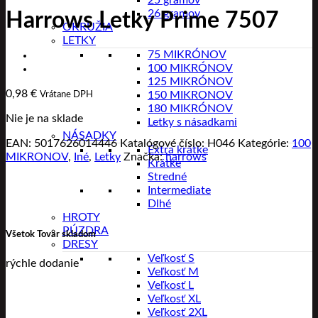
25 gramov
26 gramov
Harrows Letky Prime 7507
OKRUŽIA
LETKY
75 MIKRÓNOV
100 MIKRÓNOV
125 MIKRÓNOV
0,98
€
150 MIKRONOV
Vrátane DPH
180 MIKRÓNOV
Nie je na sklade
Letky s násadkami
NÁSADKY
EAN:
5017626014446
Katalógové číslo:
H046
Kategórie:
100
Extra krátke
MIKRONOV
,
Iné
,
Letky
Značka:
harrows
Krátke
Stredné
Intermediate
Dlhé
HROTY
PÚZDRA
Všetok Tovar skladom
DRESY
Veľkosť S
rýchle dodanie
Veľkosť M
Veľkosť L
Veľkosť XL
Veľkosť 2XL