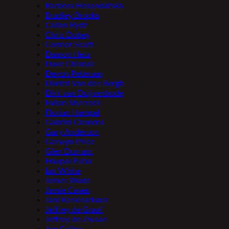
Barbora Hospodářská
Bradley Brooks
Callan Rydz
Chris Dobey
Connor Scutt
Damon Heta
Dave Chisnall
Devon Petersen
Dimitri Van den Bergh
Dirk van Duijvenbode
Fallon Sherrock
Florian Hempel
Gabriel Clemens
Gary Anderson
Gerwyn Price
Glen Durrant
Haupai Puha
Ian White
James Wade
Jamie Caven
Jani Kerkinarkaus
Jeffrey de Graaf
Jeffrey de Zwaan