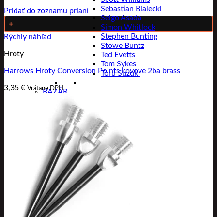
Sebastian Bialecki
Pridať do zoznamu prianí
Seigo Asada
+
Simon Whitlock
Stephen Bunting
Rýchly náhľad
Stowe Buntz
Hroty
Ted Evetts
Tom Sykes
Harrows Hroty Conversion Points kovove 2ba brass
Toru Suzuki
3,35
€
Vrátane DPH
BAZÁR
ZĽAVY
PODCAST
Značky
Winmau
Harrows
Unicorn
Condor
Bull’s
Shot
Target
Robson
Slydart