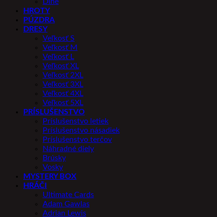
Dlhé
HROTY
PÚZDRA
DRESY
Veľkosť S
Veľkosť M
Veľkosť L
Veľkosť XL
Veľkosť 2XL
Veľkosť 3XL
Veľkosť 4XL
Veľkosť 5XL
PRÍSLUŠENSTVO
Príslušenstvo letiek
Príslušenstvo násadiek
Príslušenstvo terčov
Náhradné diely
Brúsky
Vosky
MYSTERY BOX
HRÁČI
Ultimate Cards
Adam Gawlas
Adrian Lewis