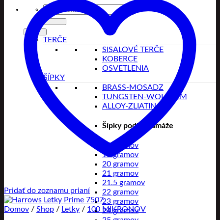
Hľadať:
TERČE
SISALOVÉ TERČE
KOBERCE
OSVETLENIA
ŠÍPKY
BRASS-MOSADZ
TUNGSTEN-WOLFRAM
ALLOY-ZLIATINA
Šípky podľa gramáže
18 gramov
19 gramov
20 gramov
21 gramov
21.5 gramov
Pridať do zoznamu prianí
22 gramov
23 gramov
Domov
/
Shop
/
Letky
/
100 MIKRONOV
24 gramov