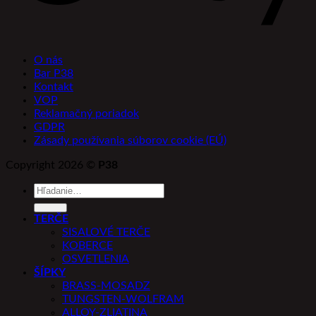
O nás
Bar P38
Kontakt
VOP
Reklamačný poriadok
GDPR
Zásady používania súborov cookie (EÚ)
Copyright 2026 ©
P38
Hľadať:
TERČE
SISALOVÉ TERČE
KOBERCE
OSVETLENIA
ŠÍPKY
BRASS-MOSADZ
TUNGSTEN-WOLFRAM
ALLOY-ZLIATINA