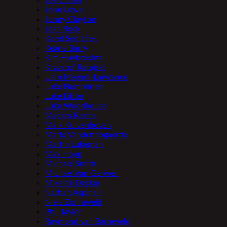
Joe Cullen
John Lowe
Jonny Clayton
Josh Rock
Karel Sedláček
Keane Barry
Kim Huybrechts
Krzystof Ratajski
Liam Maendl-Lawrance
Luke Humphries
Luke Littler
Luke Woodhouse
Madars Razma
Maik Kuivenhoven
Mario Vandenbogaerde
Martin Lukeman
Max Hopp
Michael Smith
Michael Van Gerwen
Mike de Decker
Nathan Aspinall
Niels Zonneveld
Phil Taylor
Raymond van Barneveld