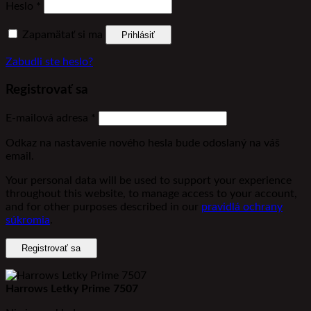
Povinné
Heslo
*
Zapamätať si ma
Prihlásiť
Zabudli ste heslo?
Registrovať sa
Povinné
E-mailová adresa
*
Odkaz na nastavenie nového hesla bude odoslaný na váš
email.
Your personal data will be used to support your experience
throughout this website, to manage access to your account,
and for other purposes described in our
pravidlá ochrany
súkromia
.
Registrovať sa
Harrows Letky Prime 7507