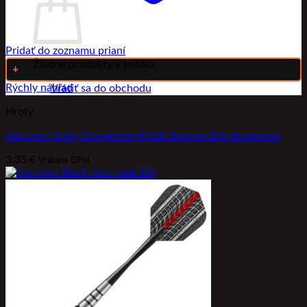
Pridať do zoznamu prianí
Žiadne produkty v košíku.
+
Rýchly náhľad
Vrátiť sa do obchodu
Hroty
Harrows Hroty Conversion Points kovove 2ba aluminium
3,35
€
Vrátane DPH