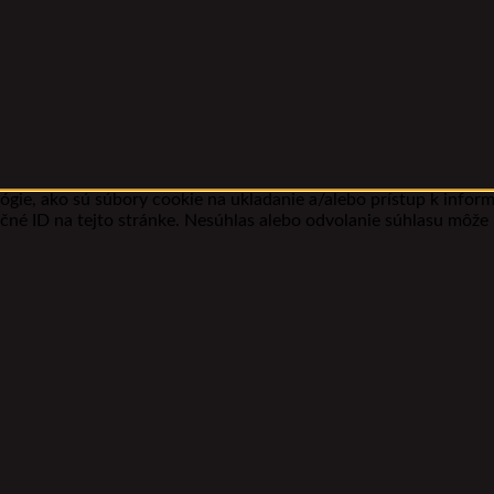
gie, ako sú súbory cookie na ukladanie a/alebo prístup k infor
ečné ID na tejto stránke. Nesúhlas alebo odvolanie súhlasu môže n