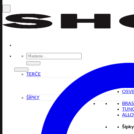
Hľadať:
TERČE
SISA
KOB
OSVE
ŠÍPKY
BRA
TUN
ALLO
Šípky