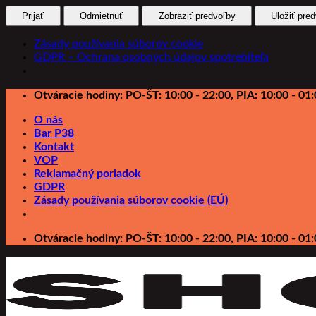
Prijať
Odmietnuť
Zobraziť predvoľby
Uložiť pre
Zásady používania súborov cookie
GDPR – Ochrana osobných údajov spotrebiteľa
Preskočiť
Otváracie hodiny: PO-ŠT: 10:00 - 22:00, PIA: 10:00 - 01:
na
O nás
obsah
Bar P38
Kontakt
VOP
Reklamačný poriadok
GDPR
Zásady používania súborov cookie (EÚ)
Otváracie hodiny: PO-ŠT: 10:00 - 22:00, PIA: 10:00 - 01: