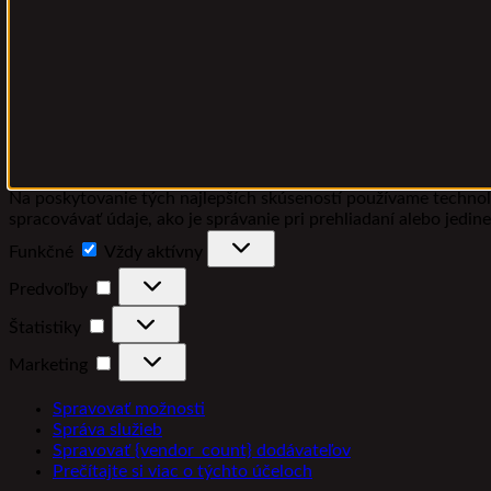
Na poskytovanie tých najlepších skúseností používame technoló
spracovávať údaje, ako je správanie pri prehliadaní alebo jedin
Funkčné
Funkčné
Vždy aktívny
Predvoľby
Predvoľby
Štatistiky
Štatistiky
Marketing
Marketing
Spravovať možnosti
Správa služieb
Spravovať {vendor_count} dodávateľov
Prečítajte si viac o týchto účeloch