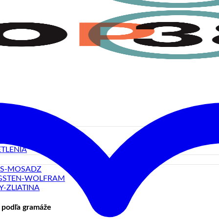
LOVÉ TERČE
ERCE
TLENIA
SS-MOSADZ
GSTEN-WOLFRAM
Y-ZLIATINA
 podľa gramáže