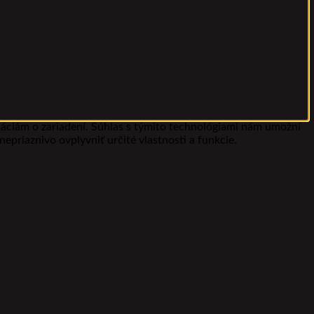
máciám o zariadení. Súhlas s týmito technológiami nám umožní
epriaznivo ovplyvniť určité vlastnosti a funkcie.