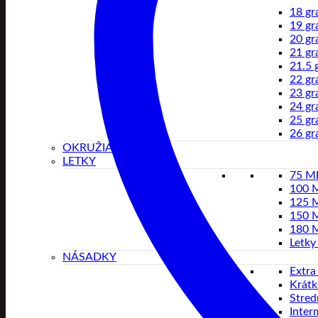
18 g
19 g
20 g
21 g
21.5 
22 g
23 g
24 g
25 g
26 g
OKRUŽIA
LETKY
75 
100 
125 
150 
180 
Letky
NÁSADKY
Extra
Krátk
Stred
Inter