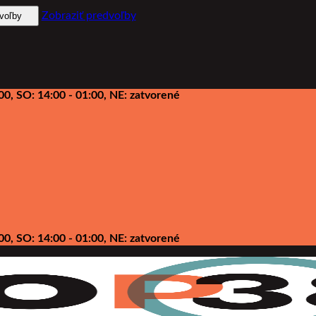
Zobraziť predvoľby
dvoľby
00, SO: 14:00 - 01:00, NE: zatvorené
00, SO: 14:00 - 01:00, NE: zatvorené