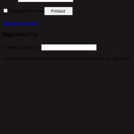
Zapamätať si ma
Prihlásiť
Zabudli ste heslo?
Registrovať sa
Povinné
E-mailová adresa
*
Odkaz na nastavenie nového hesla bude odoslaný na váš email.
Your personal data will be used to support your experience
throughout this website, to manage access to your account,
and for other purposes described in our
pravidlá ochrany
súkromia
.
Registrovať sa