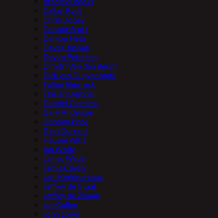
Bradley Brooks
Callan Rydz
Chris Dobey
Connor Scutt
Damon Heta
Dave Chisnall
Devon Petersen
Dimitri Van den Bergh
Dirk van Duijvenbode
Fallon Sherrock
Florian Hempel
Gabriel Clemens
Gary Anderson
Gerwyn Price
Glen Durrant
Haupai Puha
Ian White
James Wade
Jamie Caven
Jani Kerkinarkaus
Jeffrey de Graaf
Jeffrey de Zwaan
Joe Cullen
John Lowe