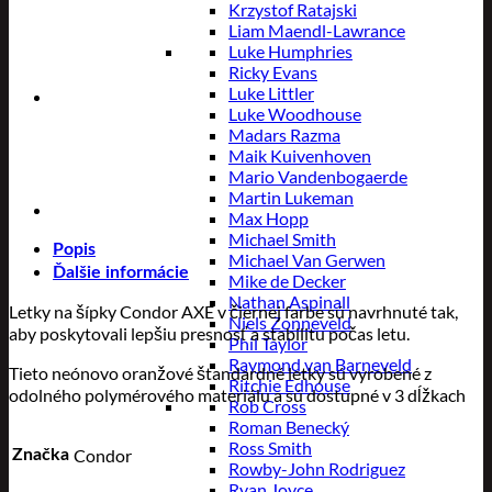
Krzystof Ratajski
Liam Maendl-Lawrance
Luke Humphries
Ricky Evans
Luke Littler
Luke Woodhouse
Madars Razma
Maik Kuivenhoven
Mario Vandenbogaerde
Martin Lukeman
Max Hopp
Michael Smith
Popis
Michael Van Gerwen
Ďalšie informácie
Mike de Decker
Nathan Aspinall
Letky na šípky Condor AXE v čiernej farbe sú navrhnuté tak,
Niels Zonneveld
aby poskytovali lepšiu presnosť a stabilitu počas letu.
Phil Taylor
Raymond van Barneveld
Tieto neónovo oranžové štandardné letky sú vyrobené z
Ritchie Edhouse
odolného polymérového materiálu a sú dostupné v 3 dĺžkach
Rob Cross
Roman Benecký
Ross Smith
Condor
Značka
Rowby-John Rodriguez
Ryan Joyce