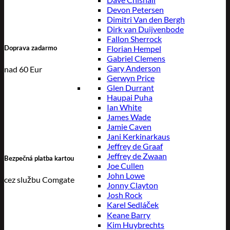
Devon Petersen
Dimitri Van den Bergh
Dirk van Duijvenbode
Fallon Sherrock
Florian Hempel
Doprava zadarmo
Gabriel Clemens
Gary Anderson
nad 60 Eur
Gerwyn Price
Glen Durrant
Haupai Puha
Ian White
James Wade
Jamie Caven
Jani Kerkinarkaus
Jeffrey de Graaf
Jeffrey de Zwaan
Bezpečná platba kartou
Joe Cullen
John Lowe
cez službu Comgate
Jonny Clayton
Josh Rock
Karel Sedláček
Keane Barry
Kim Huybrechts