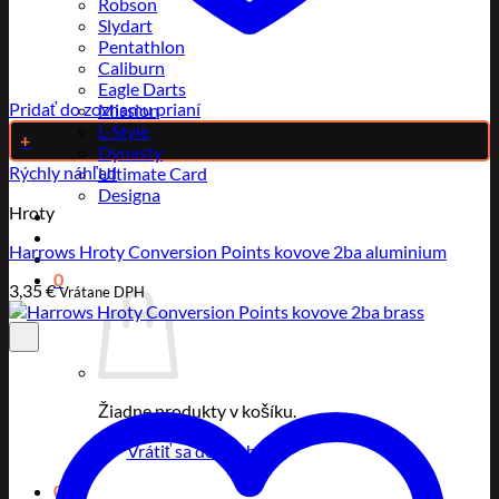
Robson
Slydart
Pentathlon
Caliburn
Eagle Darts
Pridať do zoznamu prianí
Mission
L-Style
+
Dynasty
Rýchly náhľad
Ultimate Card
Designa
Hroty
Harrows Hroty Conversion Points kovove 2ba aluminium
0
3,35
€
Vrátane DPH
Žiadne produkty v košíku.
Vrátiť sa do obchodu
0