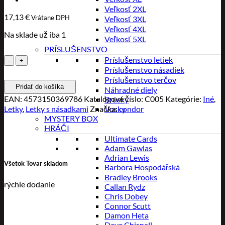
Veľkosť 2XL
17,13
€
Vrátane DPH
Veľkosť 3XL
Veľkosť 4XL
Na sklade už iba 1
Veľkosť 5XL
PRÍSLUŠENSTVO
množstvo
Príslušenstvo letiek
Condor
Príslušenstvo násadiek
Axe
Príslušenstvo terčov
Pridať do košíka
-
Náhradné diely
Neonovo
EAN:
4573150369786
Katalógové číslo:
C005
Kategórie:
Iné
,
Brúsky
oranžové
Letky
,
Letky s násadkami
Značka:
Vosky
condor
-
MYSTERY BOX
No2
HRÁČI
-
Ultimate Cards
M
Adam Gawlas
Adrian Lewis
Všetok Tovar skladom
Barbora Hospodářská
Bradley Brooks
rýchle dodanie
Callan Rydz
Chris Dobey
Connor Scutt
Damon Heta
Dave Chisnall