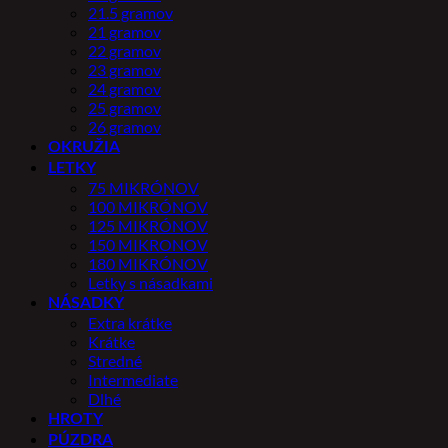
21.5 gramov
21 gramov
22 gramov
23 gramov
24 gramov
25 gramov
26 gramov
OKRUŽIA
LETKY
75 MIKRÓNOV
100 MIKRÓNOV
125 MIKRÓNOV
150 MIKRONOV
180 MIKRÓNOV
Letky s násadkami
NÁSADKY
Extra krátke
Krátke
Stredné
Intermediate
Dlhé
HROTY
PÚZDRA