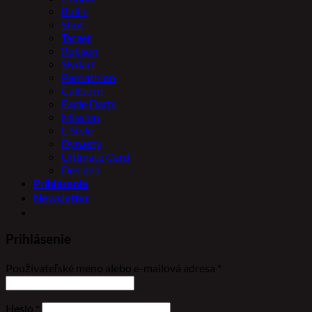
Bull’s
Shot
Target
Robson
Slydart
Pentathlon
Caliburn
Eagle Darts
Mission
L-Style
Dynasty
Ultimate Card
Designa
Prihlásenie
Newsletter
Prihlásenie
Povinné
Používateľské meno alebo e-mailová adresa
*
Povinné
Heslo
*