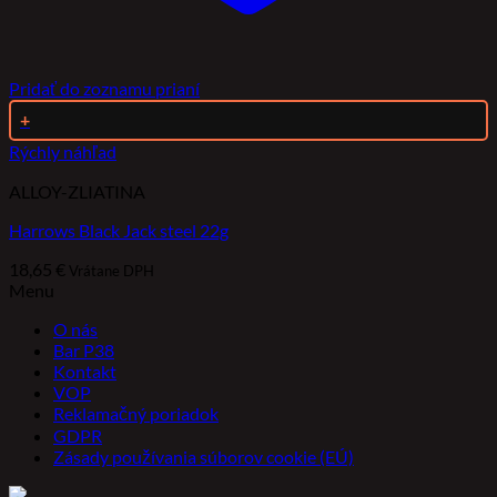
Pridať do zoznamu prianí
+
Rýchly náhľad
ALLOY-ZLIATINA
Harrows Black Jack steel 22g
18,65
€
Vrátane DPH
Menu
O nás
Bar P38
Kontakt
VOP
Reklamačný poriadok
GDPR
Zásady používania súborov cookie (EÚ)