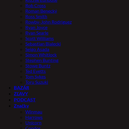
Rob Cross
Roman Benecký
Ross Smith
Rowby-John Rodriguez
Ryan Joyce
Ryan Searle
Scott Williams
Sebastian Bialecki
Seigo Asada
Simon Whitlock
Stephen Bunting
Stowe Buntz
Ted Evetts
Tom Sykes
Toru Suzuki
BAZÁR
ZĽAVY
PODCAST
Značky
Winmau
Harrows
Unicorn
Condor