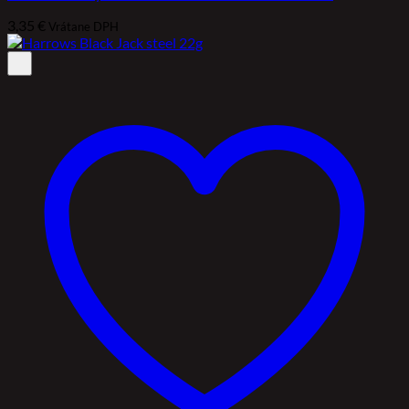
3,35
€
Vrátane DPH