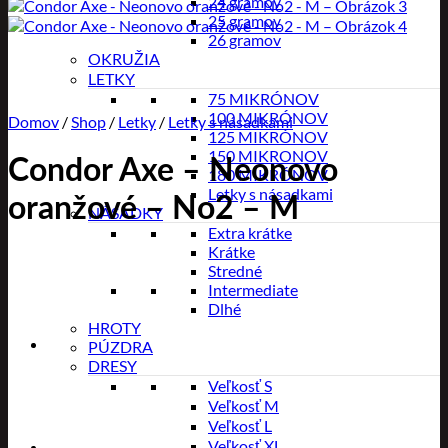
24 gramov
25 gramov
26 gramov
OKRUŽIA
LETKY
75 MIKRÓNOV
100 MIKRÓNOV
Domov
/
Shop
/
Letky
/
Letky s násadkami
125 MIKRÓNOV
150 MIKRONOV
Condor Axe – Neonovo
180 MIKRÓNOV
Letky s násadkami
oranžové – No2 – M
NÁSADKY
Extra krátke
Krátke
Stredné
Intermediate
Dlhé
HROTY
PÚZDRA
DRESY
Veľkosť S
Veľkosť M
Veľkosť L
Veľkosť XL