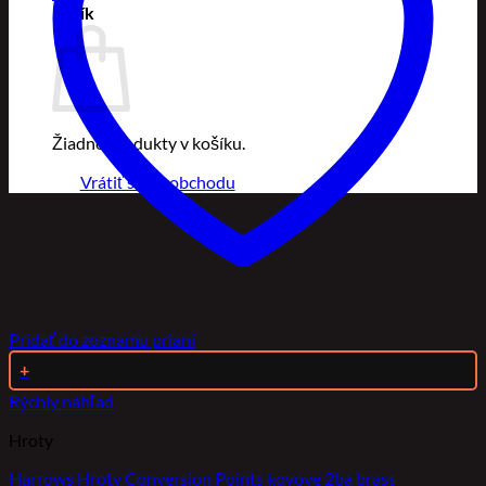
Košík
Žiadne produkty v košíku.
Vrátiť sa do obchodu
Pridať do zoznamu prianí
+
Rýchly náhľad
Hroty
Harrows Hroty Conversion Points kovove 2ba brass