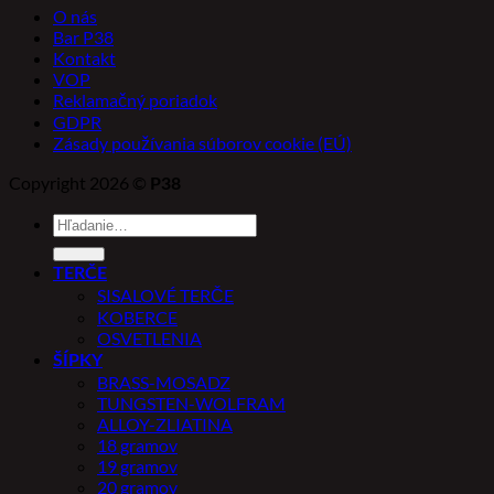
O nás
Bar P38
Kontakt
VOP
Reklamačný poriadok
GDPR
Zásady používania súborov cookie (EÚ)
Copyright 2026 ©
P38
Hľadať:
TERČE
SISALOVÉ TERČE
KOBERCE
OSVETLENIA
ŠÍPKY
BRASS-MOSADZ
TUNGSTEN-WOLFRAM
ALLOY-ZLIATINA
18 gramov
19 gramov
20 gramov