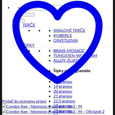
Hľadať:
TERČE
SISALOVÉ TERČE
KOBERCE
OSVETLENIA
ŠÍPKY
BRASS-MOSADZ
TUNGSTEN-WOLFRAM
ALLOY-ZLIATINA
Šípky podľa gramáže
18 gramov
19 gramov
20 gramov
21 gramov
21.5 gramov
Pridať do zoznamu prianí
22 gramov
23 gramov