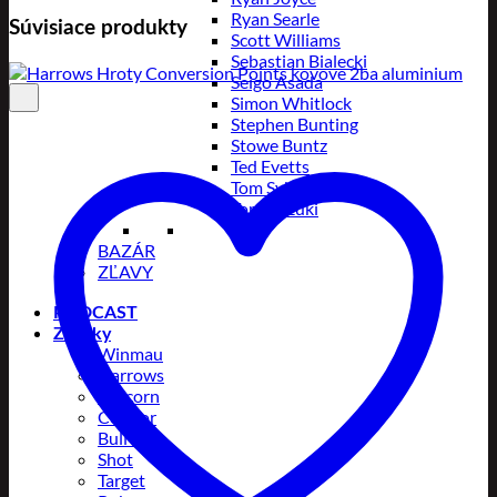
Ryan Searle
Súvisiace produkty
Scott Williams
Sebastian Bialecki
Seigo Asada
Simon Whitlock
Stephen Bunting
Stowe Buntz
Ted Evetts
Tom Sykes
Toru Suzuki
BAZÁR
ZĽAVY
PODCAST
Značky
Winmau
Harrows
Unicorn
Condor
Bull’s
Shot
Target