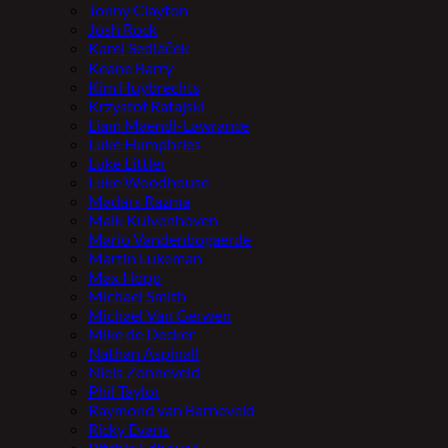
Jonny Clayton
Josh Rock
Karel Sedláček
Keane Barry
Kim Huybrechts
Krzystof Ratajski
Liam Maendl-Lawrance
Luke Humphries
Luke Littler
Luke Woodhouse
Madars Razma
Maik Kuivenhoven
Mario Vandenbogaerde
Martin Lukeman
Max Hopp
Michael Smith
Michael Van Gerwen
Mike de Decker
Nathan Aspinall
Niels Zonneveld
Phil Taylor
Raymond van Barneveld
Ricky Evans
Ritchie Edhouse