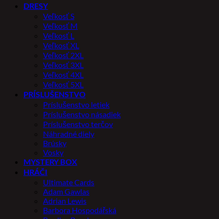
DRESY
Veľkosť S
Veľkosť M
Veľkosť L
Veľkosť XL
Veľkosť 2XL
Veľkosť 3XL
Veľkosť 4XL
Veľkosť 5XL
PRÍSLUŠENSTVO
Príslušenstvo letiek
Príslušenstvo násadiek
Príslušenstvo terčov
Náhradné diely
Brúsky
Vosky
MYSTERY BOX
HRÁČI
Ultimate Cards
Adam Gawlas
Adrian Lewis
Barbora Hospodářská