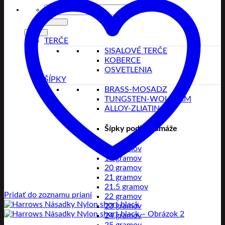
Hľadať:
TERČE
SISALOVÉ TERČE
KOBERCE
OSVETLENIA
ŠÍPKY
BRASS-MOSADZ
TUNGSTEN-WOLFRAM
ALLOY-ZLIATINA
Šípky podľa gramáže
18 gramov
19 gramov
20 gramov
21 gramov
21.5 gramov
Pridať do zoznamu prianí
22 gramov
23 gramov
24 gramov