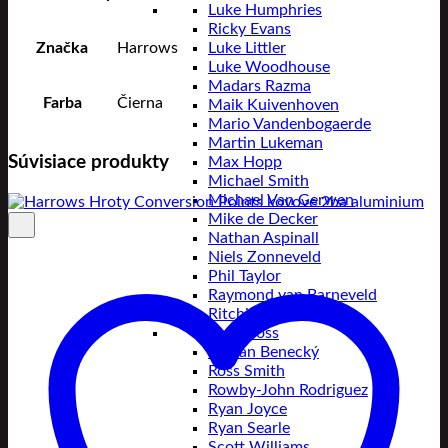
Luke Humphries
Ricky Evans
Luke Littler
Značka
Harrows
Luke Woodhouse
Madars Razma
Farba
Čierna
Maik Kuivenhoven
Mario Vandenbogaerde
Martin Lukeman
Súvisiace produkty
Max Hopp
Michael Smith
Michael Van Gerwen
Mike de Decker
Nathan Aspinall
Niels Zonneveld
Phil Taylor
Raymond van Barneveld
Ritchie Edhouse
Rob Cross
Roman Benecký
Ross Smith
Rowby-John Rodriguez
Ryan Joyce
Ryan Searle
Scott Williams