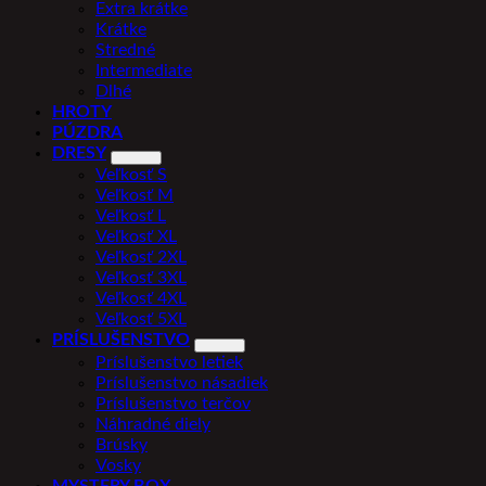
Extra krátke
Krátke
Stredné
Intermediate
Dlhé
HROTY
PÚZDRA
DRESY
Veľkosť S
Veľkosť M
Veľkosť L
Veľkosť XL
Veľkosť 2XL
Veľkosť 3XL
Veľkosť 4XL
Veľkosť 5XL
PRÍSLUŠENSTVO
Príslušenstvo letiek
Príslušenstvo násadiek
Príslušenstvo terčov
Náhradné diely
Brúsky
Vosky