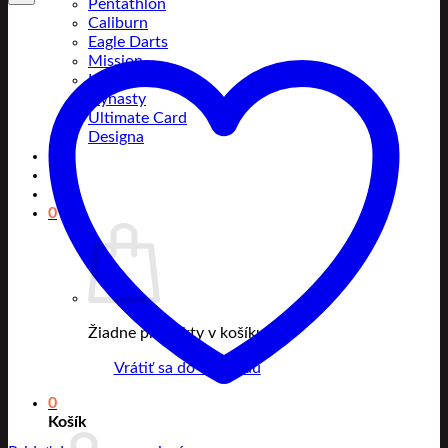
Pentathlon
Caliburn
Eagle Darts
Mission
L-Style
Dynasty
Ultimate Card
Designa
0
Žiadne produkty v košíku.
Vrátiť sa do obchodu
0
Košík