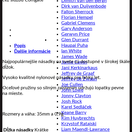
cez službu Comgate
Dimitri Van den Bergh
Dirk van Duijvenbode
Fallon Sherrock
Florian Hempel
Gabriel Clemens
Gary Anderson
Gerwyn Price
Glen Durrant
Haupai Puha
Popis
Ian White
Ďalšie informácie
James Wade
Najpopulárnejšie násadky na svete sú dostupné v širokej škále
Jamie Caven
dĺžok.
Jani Kerkinarkaus
Jeffrey de Graaf
Vysoko kvalitné nylonové násadky pre ľahký let.
Jeffrey de Zwaan
Joe Cullen
Oceľové pružiny so silným zaistením udržujú lopatky pevne
John Lowe
na mieste.
Jonny Clayton
Josh Rock
Karel Sedláček
Keane Barry
Rozmery a váha: 35mm a 0,9g
Kim Huybrechts
Krzystof Ratajski
Liam Maendl-Lawrance
Dĺžka násadky
Krátke