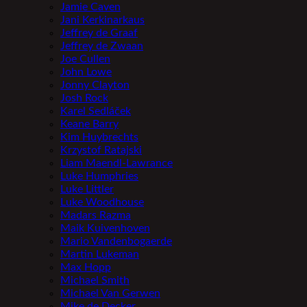
Jamie Caven
Jani Kerkinarkaus
Jeffrey de Graaf
Jeffrey de Zwaan
Joe Cullen
John Lowe
Jonny Clayton
Josh Rock
Karel Sedláček
Keane Barry
Kim Huybrechts
Krzystof Ratajski
Liam Maendl-Lawrance
Luke Humphries
Luke Littler
Luke Woodhouse
Madars Razma
Maik Kuivenhoven
Mario Vandenbogaerde
Martin Lukeman
Max Hopp
Michael Smith
Michael Van Gerwen
Mike de Decker