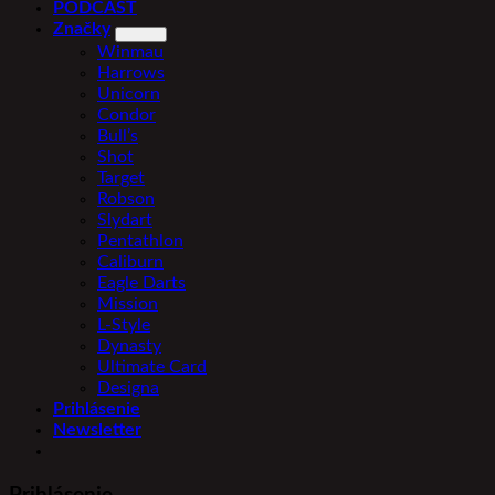
PODCAST
Značky
Winmau
Harrows
Unicorn
Condor
Bull’s
Shot
Target
Robson
Slydart
Pentathlon
Caliburn
Eagle Darts
Mission
L-Style
Dynasty
Ultimate Card
Designa
Prihlásenie
Newsletter