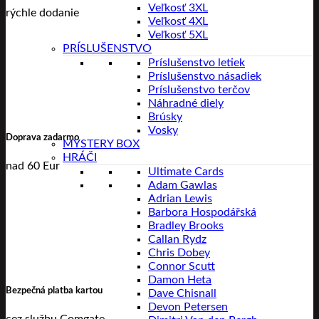
Veľkosť 3XL
rýchle dodanie
Veľkosť 4XL
Veľkosť 5XL
PRÍSLUŠENSTVO
Príslušenstvo letiek
Príslušenstvo násadiek
Príslušenstvo terčov
Náhradné diely
Brúsky
Vosky
Doprava zadarmo
MYSTERY BOX
HRÁČI
nad 60 Eur
Ultimate Cards
Adam Gawlas
Adrian Lewis
Barbora Hospodářská
Bradley Brooks
Callan Rydz
Chris Dobey
Connor Scutt
Damon Heta
Bezpečná platba kartou
Dave Chisnall
Devon Petersen