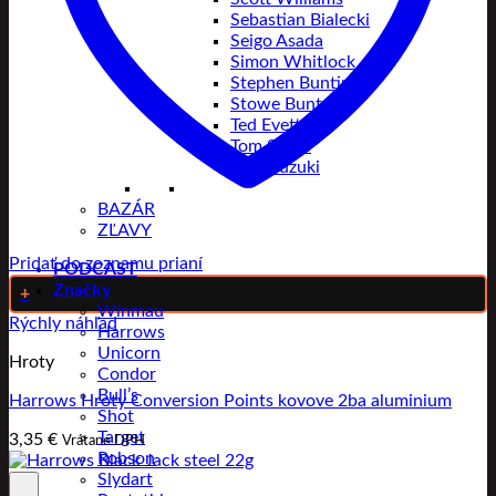
Sebastian Bialecki
Seigo Asada
Simon Whitlock
Stephen Bunting
Stowe Buntz
Ted Evetts
Tom Sykes
Toru Suzuki
BAZÁR
ZĽAVY
Pridať do zoznamu prianí
PODCAST
Značky
+
Winmau
Rýchly náhľad
Harrows
Unicorn
Hroty
Condor
Bull’s
Harrows Hroty Conversion Points kovove 2ba aluminium
Shot
Target
3,35
€
Vrátane DPH
Robson
Slydart