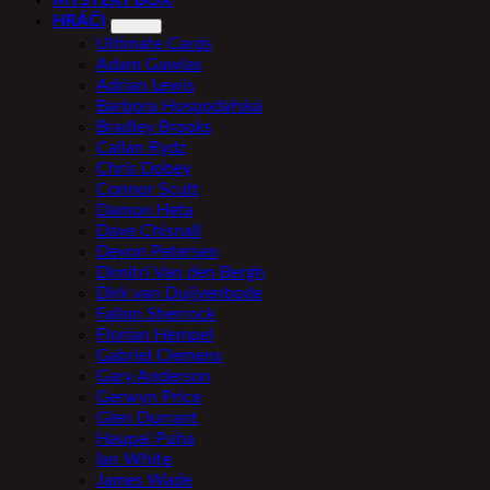
MYSTERY BOX
HRÁČI
Ultimate Cards
Adam Gawlas
Adrian Lewis
Barbora Hospodářská
Bradley Brooks
Callan Rydz
Chris Dobey
Connor Scutt
Damon Heta
Dave Chisnall
Devon Petersen
Dimitri Van den Bergh
Dirk van Duijvenbode
Fallon Sherrock
Florian Hempel
Gabriel Clemens
Gary Anderson
Gerwyn Price
Glen Durrant
Haupai Puha
Ian White
James Wade