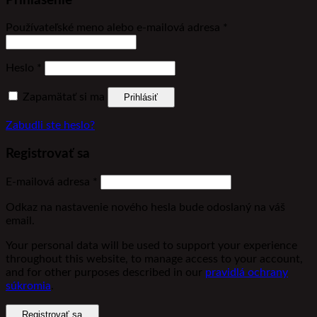
Prihlásenie
Povinné
Používateľské meno alebo e-mailová adresa
*
Povinné
Heslo
*
Zapamätať si ma
Prihlásiť
Zabudli ste heslo?
Registrovať sa
Povinné
E-mailová adresa
*
Odkaz na nastavenie nového hesla bude odoslaný na váš
email.
Your personal data will be used to support your experience
throughout this website, to manage access to your account,
and for other purposes described in our
pravidlá ochrany
súkromia
.
Registrovať sa