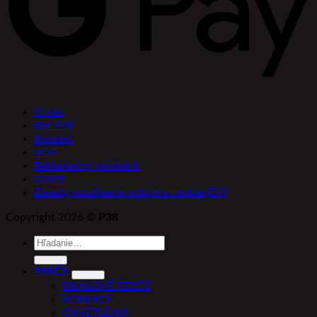
O nás
Bar P38
Kontakt
VOP
Reklamačný poriadok
GDPR
Zásady používania súborov cookie (EÚ)
Copyright 2026 ©
P38
Hľadať:
TERČE
SISALOVÉ TERČE
KOBERCE
OSVETLENIA