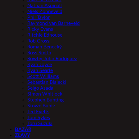
Nathan Aspinall
Niels Zonneveld
Phil Taylor
Raymond van Barneveld
Ricky Evans
Ritchie Edhouse
Rob Cross
Roman Benecký
Ross Smith
Rowby-John Rodriguez
Ryan Joyce
Ryan Searle
Scott Williams
Sebastian Bialecki
Seigo Asada
Simon Whitlock
Stephen Bunting
Stowe Buntz
Ted Evetts
Tom Sykes
Toru Suzuki
BAZÁR
ZĽAVY