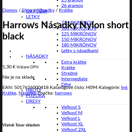
25 gramov
26 gramov
Domov
/
Shop
/
Násadky
/
Krátke
OKRUŽIA
LETKY
75 MIKRÓNOV
Harrows Násadky Nylon short
100 MIKRÓNOV
125 MIKRÓNOV
black
150 MIKRONOV
180 MIKRÓNOV
Letky s násadkami
NÁSADKY
Extra krátke
1,30
€
Vrátane DPH
Krátke
Stredné
Nie je na sklade
Intermediate
Dlhé
EAN:
5017626000418
Katalógové číslo:
H094
Kategórie:
Iné
,
HROTY
Krátke
,
Násadky
Značka:
harrows
PÚZDRA
DRESY
Veľkosť S
Veľkosť M
Veľkosť L
Veľkosť XL
Všetok Tovar skladom
Veľkosť 2XL