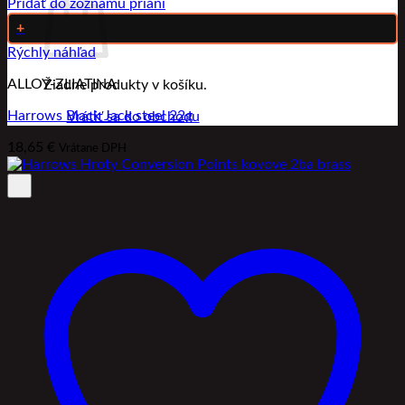
Pridať do zoznamu prianí
+
Rýchly náhľad
ALLOY-ZLIATINA
Žiadne produkty v košíku.
Harrows Black Jack steel 22g
Vrátiť sa do obchodu
18,65
€
Vrátane DPH