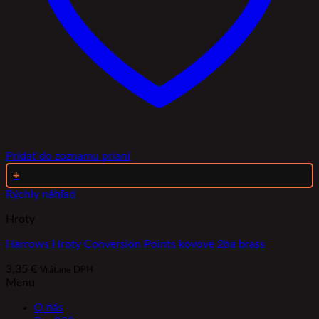
Pridať do zoznamu prianí
+
Rýchly náhľad
Hroty
Harrows Hroty Conversion Points kovove 2ba brass
3,35
€
Vrátane DPH
Menu
O nás