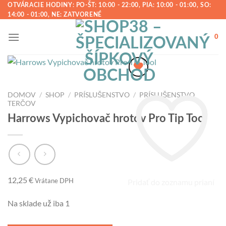
Preskočiť
OTVÁRACIE HODINY: PO-ŠT: 10:00 - 22:00, PIA: 10:00 - 01:00, SO:
14:00 - 01:00, NE: ZATVORENÉ
na
obsah
0
DOMOV
/
SHOP
/
PRÍSLUŠENSTVO
/
PRÍSLUŠENSTVO
TERČOV
Harrows Vypichovač hrotov Pro Tip Tool
12,25
€
Vrátane DPH
Pridať do zoznamu prianí
Na sklade už iba 1