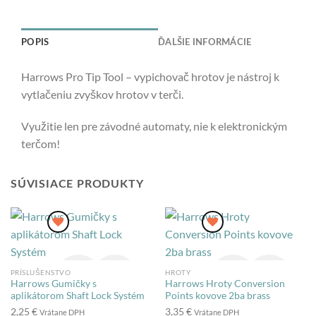
POPIS
ĎALŠIE INFORMÁCIE
Harrows Pro Tip Tool – vypichovač hrotov je nástroj k
vytlačeniu zvyškov hrotov v terči.
Využitie len pre závodné automaty, nie k elektronickým
terčom!
SÚVISIACE PRODUKTY
PRÍSLUŠENSTVO
HROTY
Harrows Gumičky s
Harrows Hroty Conversion
aplikátorom Shaft Lock Systém
Points kovove 2ba brass
2,25
€
3,35
€
Vrátane DPH
Vrátane DPH