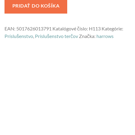
PRIDAŤ DO KOŠÍKA
EAN:
5017626013791
Katalógové číslo:
H113
Kategórie:
Príslušenstvo
,
Príslušenstvo terčov
Značka:
harrows
VŠETOK TOVAR SKLADOM
rýchle dodanie