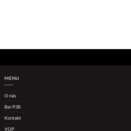
Pridať do zoznamu prianí
Pridať do zoznamu prianí
MENU
O nás
Bar P38
Kontakt
VOP