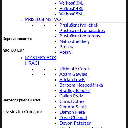
Veľkosť 3XL
Veľkosť 4XL
Veľkosť 5XL
PRÍSLUŠENSTVO
Príslušenstvo letiek
Príslušenstvo násadiek
Príslušenstvo terčov
Doprava zadarmo
Náhradné diely
Brúsky
nad 60 Eur
Vosky
MYSTERY BOX
HRÁČI
Ultimate Cards
Adam Gawlas
Adrian Lewis
Barbora Hospodářská
Bradley Brooks
Callan Rydz
Bezpečná platba kartou
Chris Dobey
Connor Scutt
cez službu Comgate
Damon Heta
Dave Chisnall
Devon Petersen