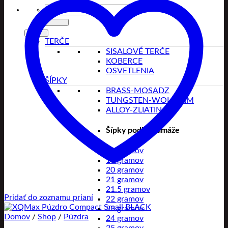
Hľadať:
TERČE
SISALOVÉ TERČE
KOBERCE
OSVETLENIA
ŠÍPKY
BRASS-MOSADZ
TUNGSTEN-WOLFRAM
ALLOY-ZLIATINA
Šípky podľa gramáže
18 gramov
19 gramov
20 gramov
21 gramov
21.5 gramov
Pridať do zoznamu prianí
22 gramov
23 gramov
Domov
/
Shop
/
Púzdra
24 gramov