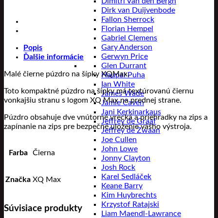
Dimitri Van den Bergh
Dirk van Duijvenbode
Fallon Sherrock
Florian Hempel
Gabriel Clemens
Gary Anderson
Popis
Gerwyn Price
Ďalšie informácie
Glen Durrant
Malé čierne púzdro na šípky XQMax.
Haupai Puha
Ian White
Toto kompaktné púzdro na šípky má textúrovanú čiernu
James Wade
vonkajšiu stranu s logom XQ Max na prednej strane.
Jamie Caven
Jani Kerkinarkaus
Púzdro obsahuje dve vnútorné vrecká a priehradky na zips a
Jeffrey de Graaf
zapínanie na zips pre bezpečné uloženie vášho výstroja.
Jeffrey de Zwaan
Joe Cullen
John Lowe
Farba
Čierna
Jonny Clayton
Josh Rock
Karel Sedláček
Značka
XQ Max
Keane Barry
Kim Huybrechts
Krzystof Ratajski
Súvisiace produkty
Liam Maendl-Lawrance