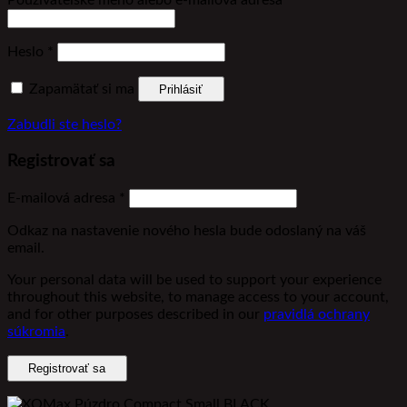
Povinné
Heslo
*
Zapamätať si ma
Prihlásiť
Zabudli ste heslo?
Registrovať sa
Povinné
E-mailová adresa
*
Odkaz na nastavenie nového hesla bude odoslaný na váš
email.
Your personal data will be used to support your experience
throughout this website, to manage access to your account,
and for other purposes described in our
pravidlá ochrany
súkromia
.
Registrovať sa