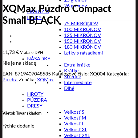
25 gramov
26 gramov
XQMax Púzdro Compact
OKRUŽIA
LETKY
Small BLACK
75 MIKRÓNOV
100 MIKRÓNOV
125 MIKRÓNOV
150 MIKRONOV
180 MIKRÓNOV
11,73
€
Letky s násadkami
Vrátane DPH
NÁSADKY
Nie je na sklade
Extra krátke
Krátke
EAN:
8719407048585
Katalógové číslo:
XQ004
Kategória:
Stredné
Púzdra
Značka:
XQMax
Intermediate
Dlhé
HROTY
PÚZDRA
DRESY
Veľkosť S
Všetok Tovar skladom
Veľkosť M
Veľkosť L
rýchle dodanie
Veľkosť XL
Veľkosť 2XL