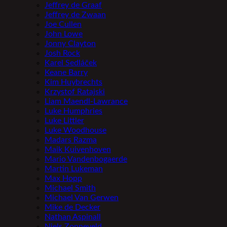
Jeffrey de Graaf
Jeffrey de Zwaan
Joe Cullen
John Lowe
Jonny Clayton
Josh Rock
Karel Sedláček
Keane Barry
Kim Huybrechts
Krzystof Ratajski
Liam Maendl-Lawrance
Luke Humphries
Luke Littler
Luke Woodhouse
Madars Razma
Maik Kuivenhoven
Mario Vandenbogaerde
Martin Lukeman
Max Hopp
Michael Smith
Michael Van Gerwen
Mike de Decker
Nathan Aspinall
Niels Zonneveld