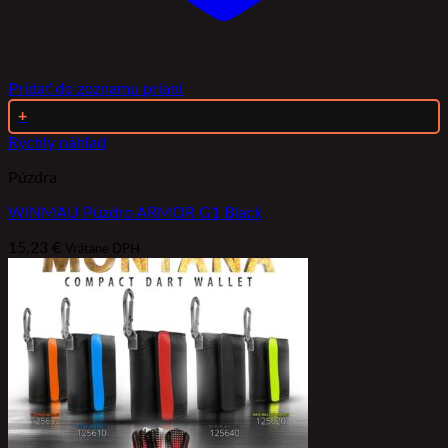
Pridať do zoznamu prianí
+
Rýchly náhľad
Púzdra
WINMAU Púzdro ARMOR G1 Black
15,23
€
Vrátane DPH