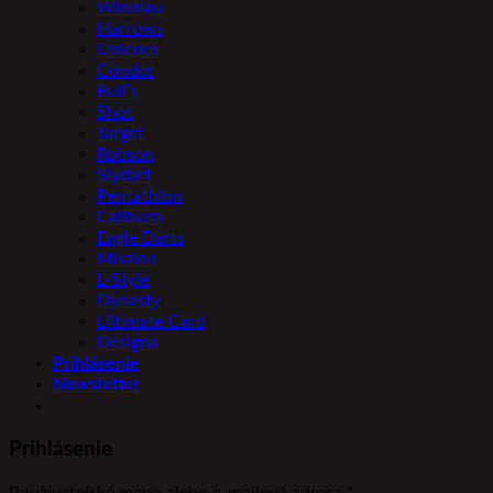
Winmau
Harrows
Unicorn
Condor
Bull’s
Shot
Target
Robson
Slydart
Pentathlon
Caliburn
Eagle Darts
Mission
L-Style
Dynasty
Ultimate Card
Designa
Prihlásenie
Newsletter
Prihlásenie
Povinné
Používateľské meno alebo e-mailová adresa
*