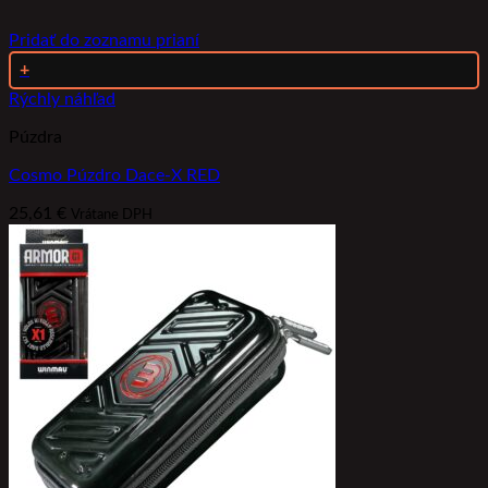
Pridať do zoznamu prianí
+
Rýchly náhľad
Púzdra
Cosmo Púzdro Dace-X RED
25,61
€
Vrátane DPH