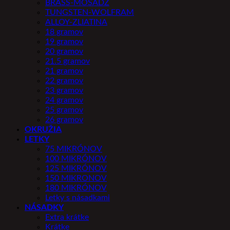
BRASS-MOSADZ
TUNGSTEN-WOLFRAM
ALLOY-ZLIATINA
18 gramov
19 gramov
20 gramov
21.5 gramov
21 gramov
22 gramov
23 gramov
24 gramov
25 gramov
26 gramov
OKRUŽIA
LETKY
75 MIKRÓNOV
100 MIKRÓNOV
125 MIKRÓNOV
150 MIKRONOV
180 MIKRÓNOV
Letky s násadkami
NÁSADKY
Extra krátke
Krátke