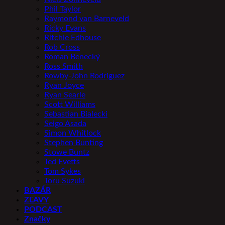
Phil Taylor
Raymond van Barneveld
Ricky Evans
Ritchie Edhouse
Rob Cross
Roman Benecký
Ross Smith
Rowby-John Rodriguez
Ryan Joyce
Ryan Searle
Scott Williams
Sebastian Bialecki
Seigo Asada
Simon Whitlock
Stephen Bunting
Stowe Buntz
Ted Evetts
Tom Sykes
Toru Suzuki
BAZÁR
ZĽAVY
PODCAST
Značky