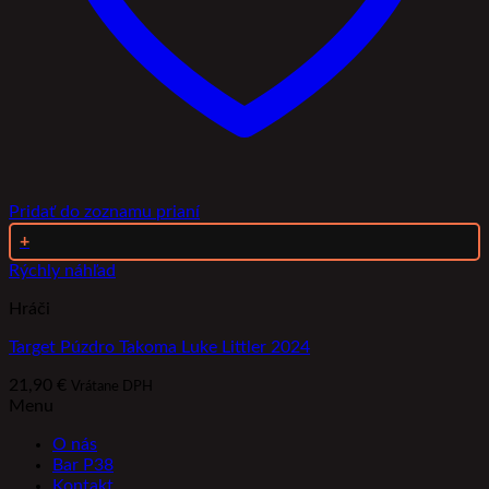
Pridať do zoznamu prianí
+
Rýchly náhľad
Hráči
Target Púzdro Takoma Luke Littler 2024
21,90
€
Vrátane DPH
Menu
O nás
Bar P38
Kontakt