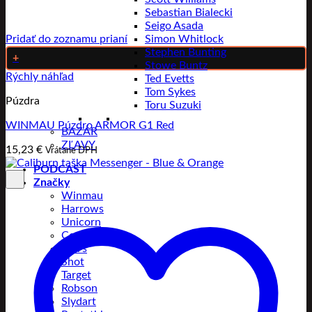
Sebastian Bialecki
Seigo Asada
Pridať do zoznamu prianí
Simon Whitlock
Stephen Bunting
+
Stowe Buntz
Rýchly náhľad
Ted Evetts
Tom Sykes
Púzdra
Toru Suzuki
WINMAU Púzdro ARMOR G1 Red
BAZÁR
ZĽAVY
15,23
€
Vrátane DPH
PODCAST
Značky
Winmau
Harrows
Unicorn
Condor
Bull’s
Shot
Target
Robson
Slydart