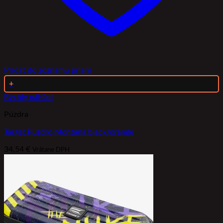
Pridať do zoznamu prianí
+
Rýchly náhľad
Púzdra
Target Púzdro Montana black/orange
34,54
€
Vrátane DPH