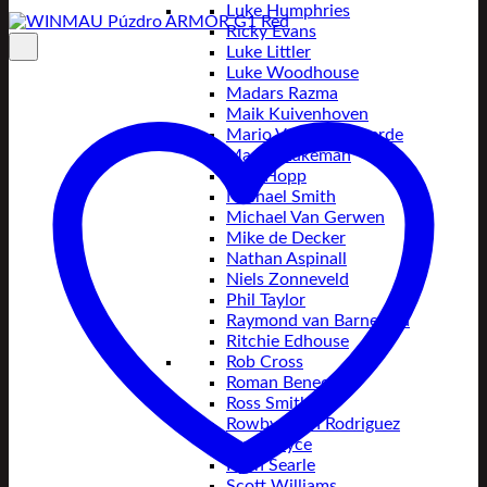
Luke Humphries
Ricky Evans
Luke Littler
Luke Woodhouse
Madars Razma
Maik Kuivenhoven
Mario Vandenbogaerde
Martin Lukeman
Max Hopp
Michael Smith
Michael Van Gerwen
Mike de Decker
Nathan Aspinall
Niels Zonneveld
Phil Taylor
Raymond van Barneveld
Ritchie Edhouse
Rob Cross
Roman Benecký
Ross Smith
Rowby-John Rodriguez
Ryan Joyce
Ryan Searle
Scott Williams