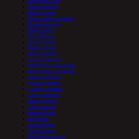
Ultimate Cards
Adam Gawlas
Adrian Lewis
Barbora Hospodářská
Bradley Brooks
Callan Rydz
Chris Dobey
Connor Scutt
Damon Heta
Dave Chisnall
Devon Petersen
Dimitri Van den Bergh
Dirk van Duijvenbode
Fallon Sherrock
Florian Hempel
Gabriel Clemens
Gary Anderson
Gerwyn Price
Glen Durrant
Haupai Puha
Ian White
James Wade
Jamie Caven
Jani Kerkinarkaus