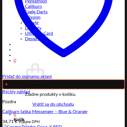
Pentathlon
Caliburn
Eagle Darts
Mission
L-Style
Dynasty
Ultimate Card
Designa
0
Pridať do zoznamu prianí
+
Rýchly náhľad
Žiadne produkty v košíku.
Púzdra
Vrátiť sa do obchodu
Caliburn taška Messenger – Blue & Orange
0
Košík
34,71
€
Vrátane DPH