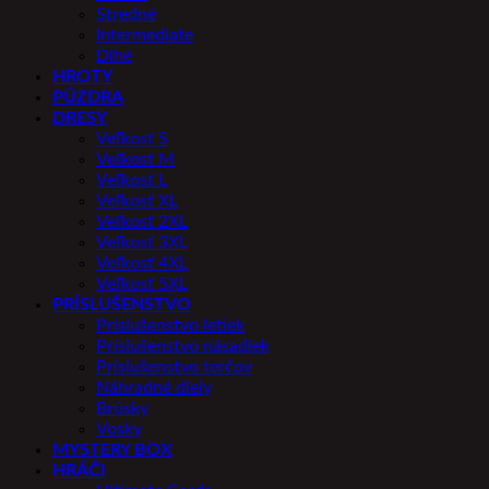
Stredné
Intermediate
Dlhé
HROTY
PÚZDRA
DRESY
Veľkosť S
Veľkosť M
Veľkosť L
Veľkosť XL
Veľkosť 2XL
Veľkosť 3XL
Veľkosť 4XL
Veľkosť 5XL
PRÍSLUŠENSTVO
Príslušenstvo letiek
Príslušenstvo násadiek
Príslušenstvo terčov
Náhradné diely
Brúsky
Vosky
MYSTERY BOX
HRÁČI